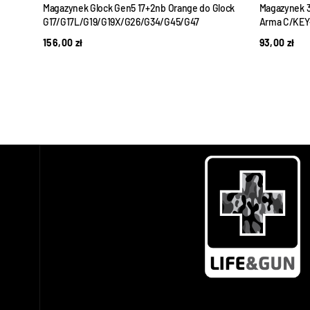
do
Magazynek Glock Gen5 17+2nb Orange do Glock
Magazynek 3
G17/G17L/G19/G19X/G26/G34/G45/G47
Arma C/KEY
156,00
zł
93,00
zł