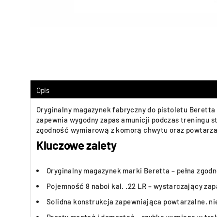
Opis
Oryginalny magazynek fabryczny do pistoletu Beretta
zapewnia wygodny zapas amunicji podczas treningu st
zgodność wymiarową z komorą chwytu oraz powtarza
Kluczowe zalety
Oryginalny magazynek marki Beretta – pełna zgo
Pojemność 8 naboi kal. .22 LR – wystarczający zap
Solidna konstrukcja zapewniająca powtarzalne, n
Prosty montaż i demontaż – szybka wymiana w trak