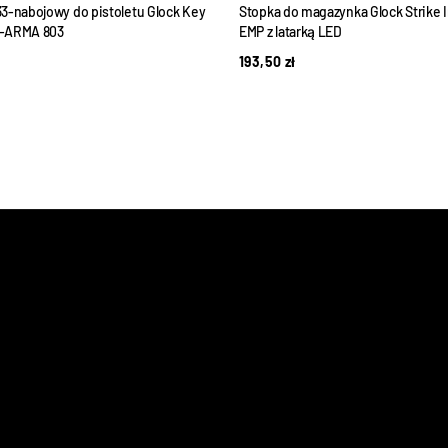
3-nabojowy do pistoletu Glock Key
Stopka do magazynka Glock Strike 
-ARMA 803
EMP z latarką LED
193,50
zł