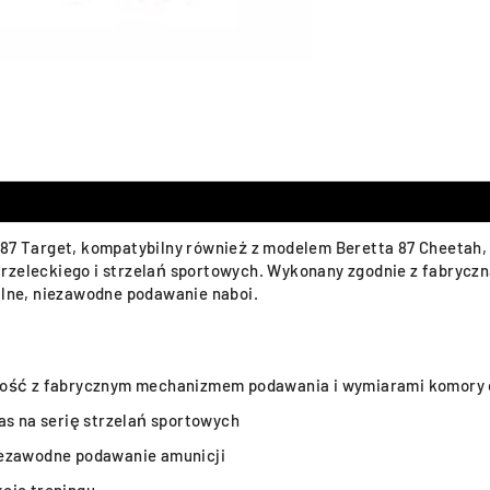
 87 Target, kompatybilny również z modelem Beretta 87 Cheetah, 
rzeleckiego i strzelań sportowych. Wykonany zgodnie z fabrycz
lne, niezawodne podawanie naboi.
dność z fabrycznym mechanizmem podawania i wymiarami komory
as na serię strzelań sportowych
iezawodne podawanie amunicji
cie treningu