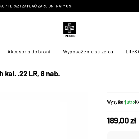
P TERAZ I ZAPŁAĆ ZA 30 DNI. RATY 0%.
Akcesoria do broni
Wyposażenie strzelca
Life&
kal. .22 LR, 8 nab.
Wysyłka:
jutro
K
189,00
zł