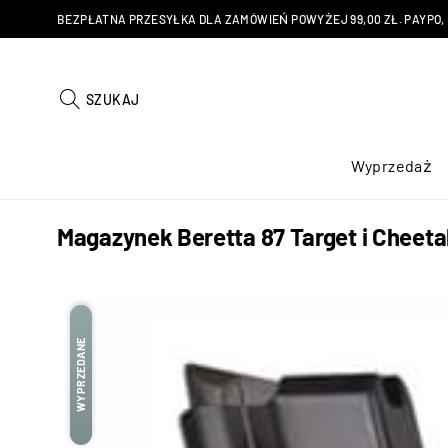
BEZPŁATNA PRZESYŁKA DLA ZAMÓWIEŃ POWYŻEJ 99,00 ZŁ. PAYPO, KU
SZUKAJ
Wyprzedaż
Magazynek Beretta 87 Target i Cheetah 
WYPRZEDANE