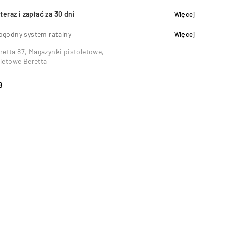
teraz i zapłać za 30 dni
Więcej
ogodny system ratalny
Więcej
retta 87
,
Magazynki pistoletowe
,
letowe Beretta
8