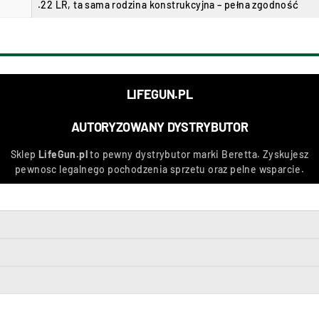
.22 LR, ta sama rodzina konstrukcyjna – pełna zgodność
LIFEGUN.PL
AUTORYZOWANY DYSTRYBUTOR
Sklep
LifeGun.pl
to pewny dystrybutor marki
Beretta
. Zyskujesz
pewnosc legalnego pochodzenia sprzetu oraz pelne wsparcie.