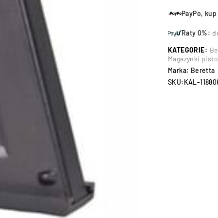
PayPo, kup 
Raty 0%:
d
KATEGORIE:
Be
Magazynki pisto
Marka:
Beretta
SKU:
KAL-11880