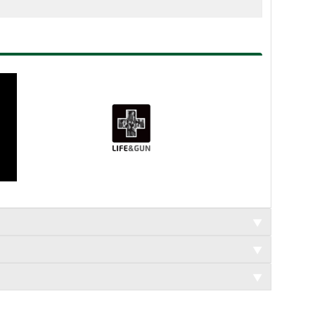
▼
▼
▼