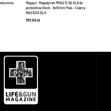
Industries
Magpul - Magazynek PMAG D-50 GL9 do
Magp
pistoletów Glock - 9x19 mm Para - Czarny -
MP5 -
MAG1033-BLK
775,
707,50
zł