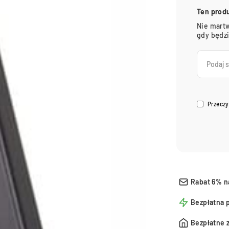
Ten prod
Nie martw
gdy będz
Przeczy
Rabat 6% n
Bezpłatna 
Bezpłatne 