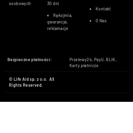
osobowych
30 dn
i
Kontakt
Rękojmia,
O Nas
gwarancja,
reklamacje
Bezpieczne płatności:
Przelewy24, PayU, BLIK,
Karty płatnicze
© Life Aid sp. z o.o. All
Rights Reserved.