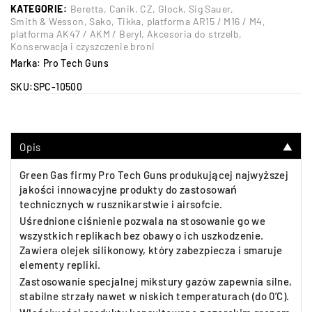
KATEGORIE:
Beretta
,
Canik
,
CZ
,
Glock
,
Sig Sauer
,
Smith & Wesson
,
Sako
,
Tikka
,
platforma AR15 / M16 / M4
,
platforma AK47 / AKM / Beryl
,
Akcesoria do strzelb
,
Konserwacja i czyszczenie broni
Marka:
Pro Tech Guns
SKU:
SPC-10500
Opis
▼
Green Gas firmy Pro Tech Guns produkującej najwyższej
jakości innowacyjne produkty do zastosowań
technicznych w rusznikarstwie i airsofcie.
Uśrednione ciśnienie pozwala na stosowanie go we
wszystkich replikach bez obawy o ich uszkodzenie.
Zawiera olejek silikonowy, który zabezpiecza i smaruje
elementy repliki.
Zastosowanie specjalnej mikstury gazów zapewnia silne,
stabilne strzały nawet w niskich temperaturach (do 0’C).