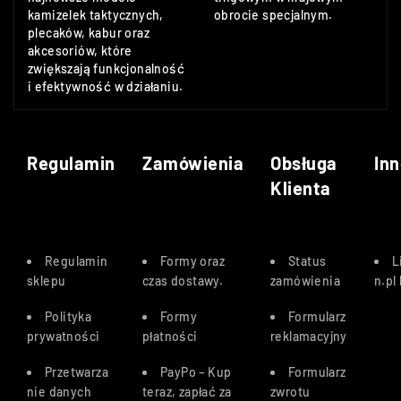
kamizelek taktycznych,
obrocie specjalnym.
plecaków, kabur oraz
akcesoriów, które
zwiększają funkcjonalność
i efektywność w działaniu.
Regulamin
Zamówienia
Obsługa
Inn
Klienta
Regulamin
Formy oraz
Status
L
sklepu
czas dostawy
.
zamówienia
n.pl
Polityka
Formy
Formularz
prywatności
płatności
reklamacyjny
Przetwarza
PayPo – Kup
Formularz
nie danych
teraz, zapłać za
zwrotu