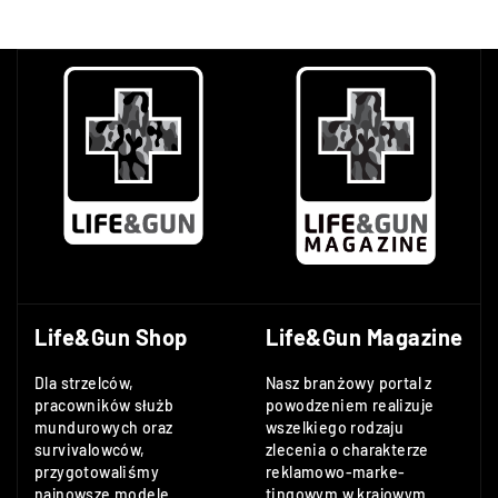
Life&Gun Shop
Life&Gun Magazine
Dla strzelców,
Nasz branżowy portal z
pracowników służb
powodzeniem realizuje
mundurowych oraz
wszelkiego rodzaju
survivalowców,
zlecenia o charakterze
przygotowaliśmy
reklamowo-marke-
najnowsze modele
tingowym w krajowym