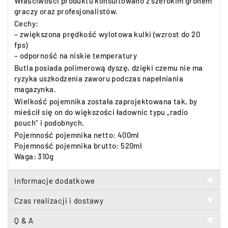
Właściwości produktu konsultowano z szerokim gronem
graczy oraz profesjonalistów.
Cechy:
– zwiększona prędkość wylotowa kulki (wzrost do 20
fps)
– odporność na niskie temperatury
Butla posiada polimerową dyszę, dzięki czemu nie ma
ryzyka uszkodzenia zaworu podczas napełniania
magazynka.
Wielkość pojemnika została zaprojektowana tak, by
mieścił się on do większości ładownic typu „radio
pouch” i podobnych.
Pojemność pojemnika netto: 400ml
Pojemność pojemnika brutto: 520ml
Waga: 310g
Informacje dodatkowe
▼
Czas realizacji i dostawy
▼
Q & A
▼