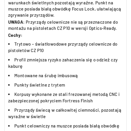
warunkach świetlnych pozostają wyraźne. Punkt na
muszce posiada białą obwódkę Focus Lock, ułatwiającą
zgrywanie przyrządów.
UWAGA
: Przyrządy celownicze nie są przeznaczone do
montażu na pistoletach CZ P10 w wersji Optics-Ready.
Cechy:
Trytowo – światłowodowe przyrządy celownicze do
pistoletów CZ P10
Profil zmniejsza ryzyko zahaczenia się o odzież czy
kaburę
Montowane na śrubę imbusową
Punkty świetlne z trytem
Korpusy wykonane ze stali frezowanej metodą CNC i
zabezpieczonej pokryciem Fortress Finish
Przyrządy świecą w całkowitej ciemności, pozostają
wyraźne w świetle
Punkt celowniczy na muszce posiada białą obwódkę