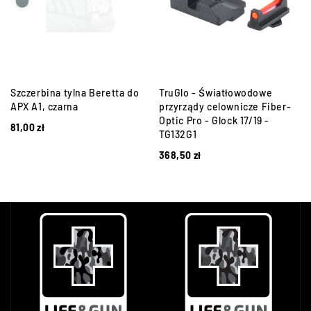
a
Szczerbina tylna Beretta do
TruGlo - Światłowodowe
APX A1, czarna
przyrządy celownicze Fiber-
Optic Pro - Glock 17/19 -
81,00
zł
TG132G1
368,50
zł