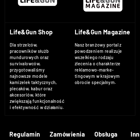
Life&Gun Shop
Life&Gun Magazine
Dla strzelców,
Nasz branżowy portal z
pracowników służb
powodzeniem realizuje
mundurowych oraz
wszelkiego rodzaju
survivalowców,
zlecenia o charakterze
przygotowaliśmy
reklamowo-marke-
najnowsze modele
tingowym w krajowym
kamizelek taktycznych,
obrocie specjalnym.
plecaków, kabur oraz
akcesoriów, które
zwiększają funkcjonalność
i efektywność w działaniu.
Regulamin
Zamówienia
Obsługa
Inn