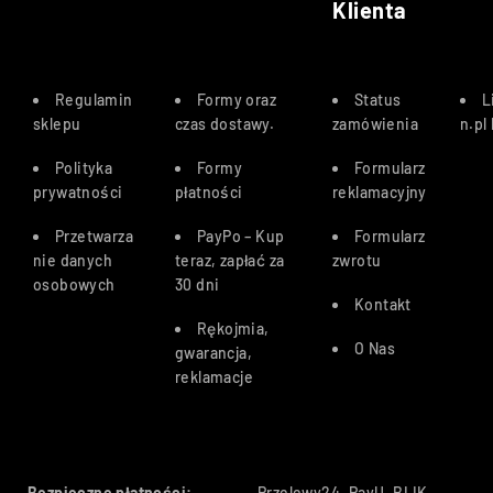
Klienta
Regulamin
Formy oraz
Status
L
sklepu
czas dostawy
.
zamówienia
n.pl
Polityka
Formy
Formularz
prywatności
płatności
reklamacyjny
Przetwarza
PayPo – Kup
Formularz
nie danych
teraz, zapłać za
zwrotu
osobowych
30 dn
i
Kontakt
Rękojmia,
O Nas
gwarancja,
reklamacje
Bezpieczne płatności:
Przelewy24, PayU, BLIK,