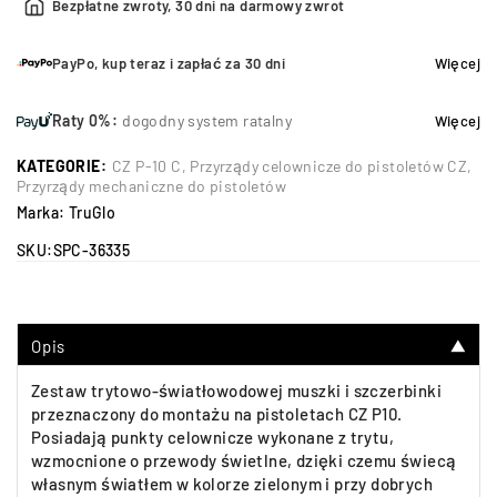
Bezpłatne zwroty, 30 dni na darmowy zwrot
PayPo, kup teraz i zapłać za 30 dni
Więcej
Raty 0%:
dogodny system ratalny
Więcej
KATEGORIE:
CZ P-10 C
,
Przyrządy celownicze do pistoletów CZ
,
Przyrządy mechaniczne do pistoletów
Marka:
TruGlo
SKU:
SPC-36335
Opis
▼
Zestaw trytowo-światłowodowej muszki i szczerbinki
przeznaczony do montażu na pistoletach CZ P10.
Posiadają punkty celownicze wykonane z trytu,
wzmocnione o przewody świetlne, dzięki czemu świecą
własnym światłem w kolorze zielonym i przy dobrych