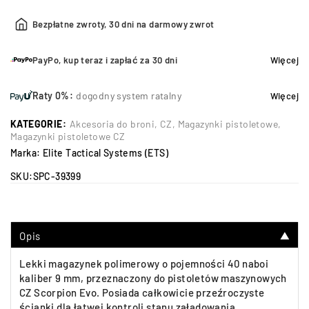
Bezpłatne zwroty, 30 dni na darmowy zwrot
PayPo, kup teraz i zapłać za 30 dni
Więcej
Raty 0%:
dogodny system ratalny
Więcej
KATEGORIE:
Akcesoria do broni
,
CZ
,
Magazynki pistoletowe
,
Magazynki pistoletowe CZ
Marka:
Elite Tactical Systems (ETS)
SKU:
SPC-39399
Opis
▼
Lekki magazynek polimerowy o pojemności 40 naboi
kaliber 9 mm, przeznaczony do pistoletów maszynowych
CZ Scorpion Evo. Posiada całkowicie przeźroczyste
ścianki dla łatwej kontroli stanu załadowania.