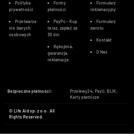
Polityka
Formy
Formularz
prywatności
płatności
reklamacyjny
Przetwarza
PayPo – Kup
Formularz
nie danych
teraz, zapłać za
zwrotu
osobowych
30 dn
i
Kontakt
Rękojmia,
O Nas
gwarancja,
reklamacje
Bezpieczne płatności:
Przelewy24, PayU, BLIK,
Karty płatnicze
© Life Aid sp. z o.o. All
Rights Reserved.