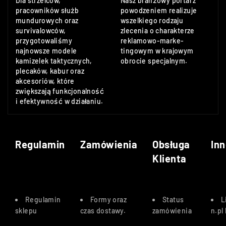
Dla strzelców,
Nasz branżowy portal z
pracowników służb
powodzeniem realizuje
mundurowych oraz
wszelkiego rodzaju
survivalowców,
zlecenia o charakterze
przygotowaliśmy
reklamowo-marke-
najnowsze modele
tingowym w krajowym
kamizelek taktycznych,
obrocie specjalnym.
plecaków, kabur oraz
akcesoriów, które
zwiększają funkcjonalność
i efektywność w działaniu.
Regulamin
Zamówienia
Obsługa
Inn
Klienta
Regulamin
Formy oraz
Status
L
sklepu
czas dostawy
.
zamówienia
n.pl