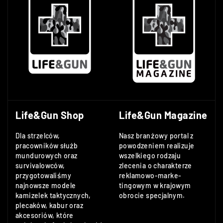
Life&Gun Shop
Life&Gun Magazine
Dla strzelców,
Nasz branżowy portal z
pracowników służb
powodzeniem realizuje
mundurowych oraz
wszelkiego rodzaju
survivalowców,
zlecenia o charakterze
przygotowaliśmy
reklamowo-marke-
najnowsze modele
tingowym w krajowym
kamizelek taktycznych,
obrocie specjalnym.
plecaków, kabur oraz
akcesoriów, które