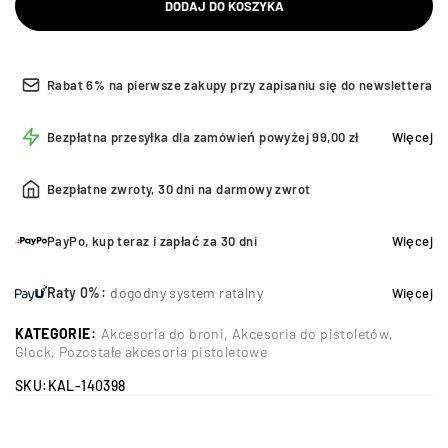
DODAJ DO KOSZYKA
Rabat 6% na pierwsze zakupy przy zapisaniu się do newslettera
Bezpłatna przesyłka dla zamówień powyżej 99,00 zł
Więcej
Bezpłatne zwroty, 30 dni na darmowy zwrot
PayPo, kup teraz i zapłać za 30 dni
Więcej
Raty 0%:
dogodny system ratalny
Więcej
KATEGORIE:
Akcesoria do broni
,
Akcesoria do pistoletów
,
Glock
,
Pozostałe akcesoria pistoletowe
SKU:
KAL-140398