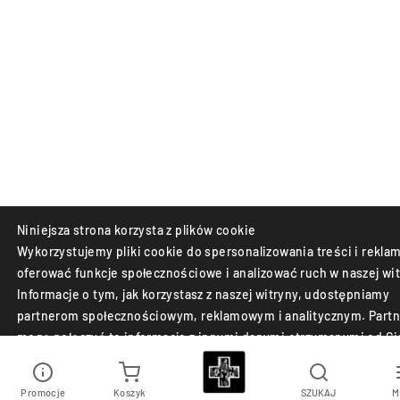
Niniejsza strona korzysta z plików cookie
Wykorzystujemy pliki cookie do spersonalizowania treści i reklam
oferować funkcje społecznościowe i analizować ruch w naszej wit
Informacje o tym, jak korzystasz z naszej witryny, udostępniamy
partnerom społecznościowym, reklamowym i analitycznym. Partn
mogą połączyć te informacje z innymi danymi otrzymanymi od Ci
lub uzyskanymi podczas korzystania z ich usług.
Promocje
Koszyk
SZUKAJ
M
Akceptuj
Odrzuć