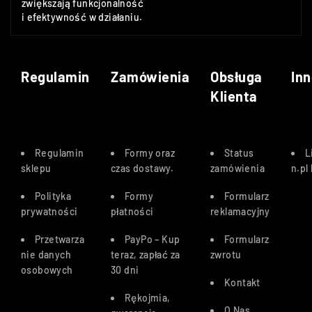
zwiększają funkcjonalność
i efektywność w działaniu.
Regulamin
Zamówienia
Obsługa
Inn
Klienta
Regulamin
Formy oraz
Status
L
sklepu
czas dostawy
.
zamówienia
n.pl
Polityka
Formy
Formularz
prywatności
płatności
reklamacyjny
Przetwarza
PayPo – Kup
Formularz
nie danych
teraz, zapłać za
zwrotu
osobowych
30 dn
i
Kontakt
Rękojmia,
O Nas