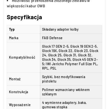
możliwość przenoszenia złożonego zestawu w
większości kabur OWB
Specyfikacja
Typ
Składany adapter kolby
Marka
FAB Defense
Glock 17 GEN 2-5, Glock 19 GEN 2-5,
Glock 19X, Glock 22, Glock 23, Glock
24, Glock 25, Glock 31, Glock 32,
Kompatybilność
Glock 34, Glock 35, Glock 45 GEN 2-
5; IWI Jericho Polymer Full Size PL,
RPL, PSL
Szybki, bez modyfikowania
Montaż
pistoletu
Polimer wzmacniany włóknem
Konstrukcja
szklanym
4 wymienne adaptery, baka,
Wyposażenie
gumowa stopka