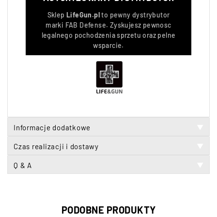
Sklep
LifeGun.pl
to pewny dystrybutor
marki
FAB Defense
. Zyskujesz pewnosc
legalnego pochodzenia sprzetu oraz pelne
wsparcie.
Informacje dodatkowe
▼
Czas realizacji i dostawy
▼
Q & A
▼
PODOBNE PRODUKTY