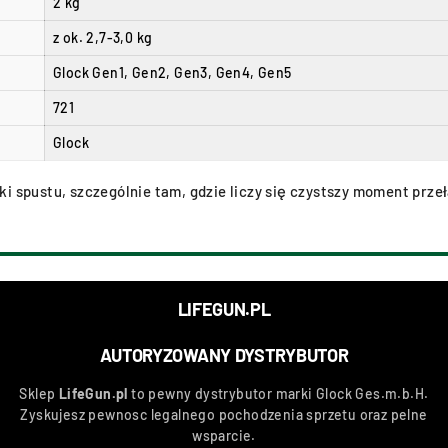
2 kg
z ok. 2,7-3,0 kg
Glock Gen1, Gen2, Gen3, Gen4, Gen5
721
Glock
ki spustu, szczególnie tam, gdzie liczy się czystszy moment pr
LIFEGUN.PL
AUTORYZOWANY DYSTRYBUTOR
Sklep
LifeGun.pl
to pewny dystrybutor marki
Glock Ges.m.b.H
.
Zyskujesz pewnosc legalnego pochodzenia sprzetu oraz pelne
wsparcie.