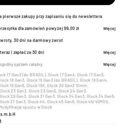
a pierwsze zakupy przy zapisaniu się do newslettera
przesyłka dla zamówień powyżej 99,00 zł
Więcej
zwroty, 30 dni na darmowy zwrot
teraz i zapłać za 30 dni
Więcej
ogodny system ratalny
Więcej
ock 17 Gen3 (do BRASIL)
,
Glock 17 Gen4
,
Glock 17 Gen5
,
lock 18 Gen3
,
Glock 19 Gen3 (do BRASIL)
,
Glock 19 Gen4
,
lock 19 Gen6
,
Glock 19X
,
Glock 20 Gen3 10mm
,
Glock 23 Gen3
,
Glock 23 Gen5
,
Glock 24 Gen3
,
Glock 29 Gen3
,
Glock 31 Gen3
,
Glock 34 Gen3
,
Glock 34 Gen5
,
Glock 37 Gen3
,
Glock 44
,
Glock 45 Gen6
,
Glock 45/45MOS
,
Modyfikacje spustu w Glock
es.m.b.H
3