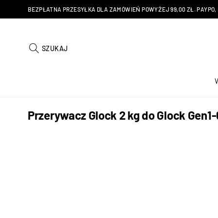
BEZPŁATNA PRZESYŁKA DLA ZAMÓWIEŃ POWYŻEJ 99,00 ZŁ. PAYPO, KU
SZUKAJ
Przerywacz Glock 2 kg do Glock Gen1-