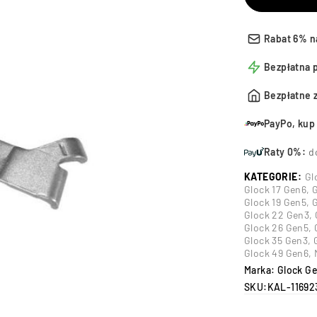
Rabat 6% n
Bezpłatna 
Bezpłatne 
PayPo, kup 
Raty 0%:
d
KATEGORIE:
Gl
Glock 17 Gen6
,
G
Glock 19 Gen5
,
G
Glock 22 Gen3
,
Glock 26 Gen5
,
Glock 35 Gen3
,
Glock 49 Gen6
,
Marka:
Glock G
SKU:
KAL-11692