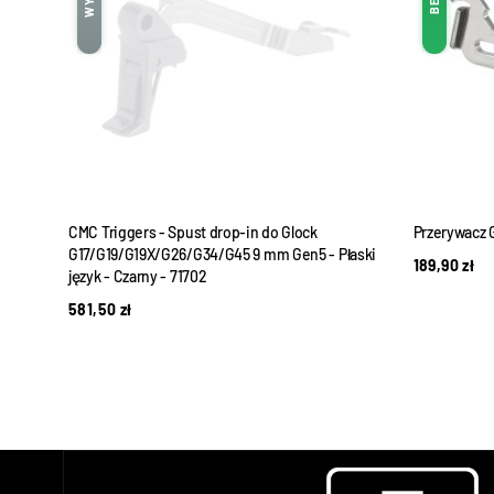
-5
CMC Triggers - Spust drop-in do Glock
Przerywacz 
G17/G19/G19X/G26/G34/G45 9 mm Gen5 - Płaski
189,90
zł
język - Czarny - 71702
581,50
zł