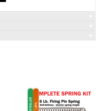
▼
▼
▼
BESTSELLER
-27%