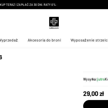
P TERAZ I ZAPŁAĆ ZA 30 DNI. RATY 0%.
Wyprzedaż
Akcesoria do broni
Wyposażenie strzelc
6
Wysyłka:
jutro
K
29,00
zł