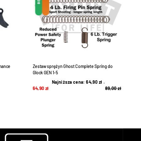
mance
Zestaw sprężyn Ghost Complete Spring do
Przer
Glock GEN 1-5
29,
Najniższa cena:
64,90
zł
.
64,90
zł
89,00
zł