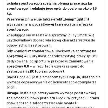
układu spustowego zapewnia płynną prace języka
spustowego i redukuje jego opór do poziomu około 1,6
kg.
Przerywacz niweluje także efekt „bump” (glitch)
wyczuwalny w początkowej fazie ściągania języka
spustowego.
Znajdujące się w zestawie sprężyny iglicy umożliwią
użytkownikowi dobrać właściwą charakterystykę do
odpowiednich zastosowań.
Gdy wymienisz standardową Glockowską sprężynę na
sprężynę 4.0,
uzyskasz charakterystykę pracy spustu
dedykowaną do
sportu
, w przypadku zamontowania
sprężyny 6.0
– w rezultacie uzyskasz spust do
zastosowań
EDC (do samoobrony)
.
Ghost Edge 3.5 jest elementem typu
Drop-in,
dlatego nie
wymaga dopasowywania do konkretnego egzemplarza
broni.
Uwaga:
Instalacja przerywacza wymaga podstawowej
znajomości budowy pistoletu Glock. W przypadku braku
doświadczenia zalecamy zlecenie montażu