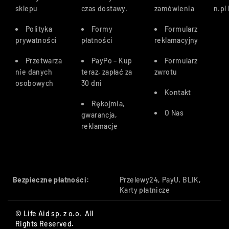
sklepu
czas dostawy
.
zamówienia
n.pl
Polityka
Formy
Formularz
prywatności
płatności
reklamacyjny
Przetwarza
PayPo – Kup
Formularz
nie danych
teraz, zapłać za
zwrotu
osobowych
30 dn
i
Kontakt
Rękojmia,
O Nas
gwarancja,
reklamacje
Bezpieczne płatności:
Przelewy24, PayU, BLIK,
Karty płatnicze
© Life Aid sp. z o.o. All
Rights Reserved.