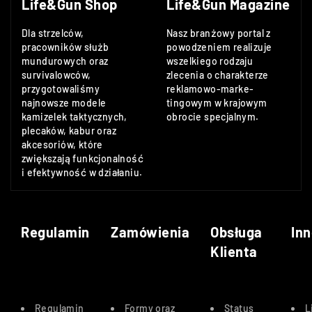
Life&Gun Shop
Life&Gun Magazine
Dla strzelców,
Nasz branżowy portal z
pracowników służb
powodzeniem realizuje
mundurowych oraz
wszelkiego rodzaju
survivalowców,
zlecenia o charakterze
przygotowaliśmy
reklamowo-marke-
najnowsze modele
tingowym w krajowym
kamizelek taktycznych,
obrocie specjalnym.
plecaków, kabur oraz
akcesoriów, które
zwiększają funkcjonalność
i efektywność w działaniu.
Regulamin
Zamówienia
Obsługa
Inn
Klienta
Regulamin
Formy oraz
Status
L