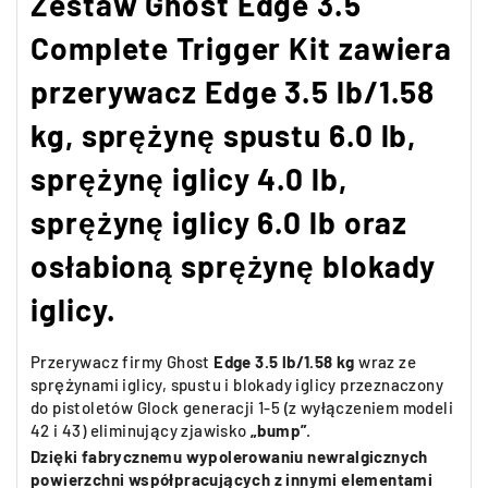
Zestaw Ghost Edge 3.5
Complete Trigger Kit zawiera
przerywacz Edge 3.5 lb/1.58
kg, sprężynę spustu 6.0 lb,
sprężynę iglicy 4.0 lb,
sprężynę iglicy 6.0 lb oraz
osłabioną sprężynę blokady
iglicy.
Przerywacz firmy Ghost
Edge 3.5 lb/1.58 kg
wraz ze
sprężynami iglicy, spustu i blokady iglicy przeznaczony
do pistoletów Glock generacji 1-5 (z wyłączeniem modeli
42 i 43) eliminujący zjawisko
„bump”
.
Dzięki fabrycznemu wypolerowaniu newralgicznych
powierzchni współpracujących z innymi elementami