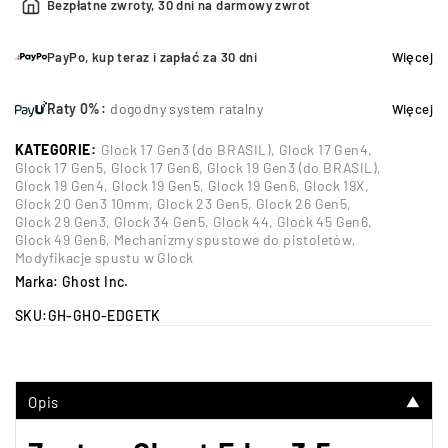
Bezpłatne zwroty, 30 dni na darmowy zwrot
PayPo, kup teraz i zapłać za 30 dni
Więcej
Raty 0%:
dogodny system ratalny
Więcej
KATEGORIE:
Glock 17 Gen3 (do BRASIL)
,
Glock 17 Gen4
,
Glock 17 Gen5
,
Glock 17 Gen6
,
Glock 19 Gen3 (do BRASIL)
,
Glock 19 Gen4
,
Glock 19 Gen5
,
Glock 19 Gen6
,
Glock 19X
,
Glock 20 Gen3 10mm
,
Glock 23 Gen5
,
Glock 26 Gen5
,
Glock 29 Gen3
,
Glock 34 Gen5
,
Glock 44
,
Glock 45 Gen6
,
Glock 49 Gen6
,
Mechanizmy spustowe do pistoletów
,
Modyfikacje spustu w Glock
Marka:
Ghost Inc.
SKU:
GH-GHO-EDGETK
Opis
▼