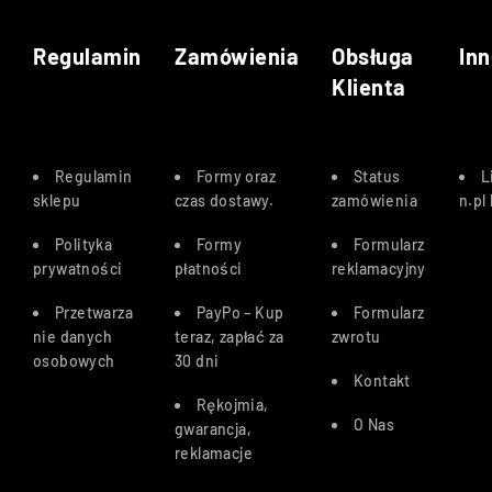
Regulamin
Zamówienia
Obsługa
Inn
Klienta
Regulamin
Formy oraz
Status
L
sklepu
czas dostawy
.
zamówienia
n.pl
Polityka
Formy
Formularz
prywatności
płatności
reklamacyjny
Przetwarza
PayPo – Kup
Formularz
nie danych
teraz, zapłać za
zwrotu
osobowych
30 dn
i
Kontakt
Rękojmia,
O Nas
gwarancja,
reklamacje