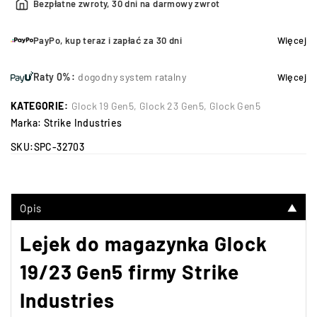
Bezpłatne zwroty, 30 dni na darmowy zwrot
PayPo, kup teraz i zapłać za 30 dni
Więcej
Raty 0%:
dogodny system ratalny
Więcej
KATEGORIE:
Glock 19 Gen5
,
Glock 23 Gen5
,
Glock Gen5
Marka:
Strike Industries
SKU:
SPC-32703
Opis
▼
Lejek do magazynka
Glock
19/23 Gen5 firmy Strike
Industries