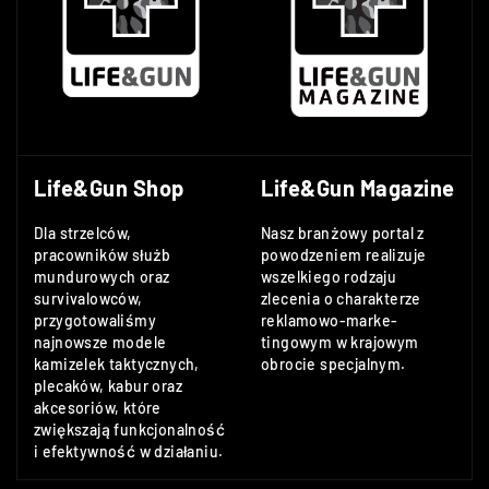
Life&Gun Shop
Life&Gun Magazine
Dla strzelców,
Nasz branżowy portal z
pracowników służb
powodzeniem realizuje
mundurowych oraz
wszelkiego rodzaju
survivalowców,
zlecenia o charakterze
przygotowaliśmy
reklamowo-marke-
najnowsze modele
tingowym w krajowym
kamizelek taktycznych,
obrocie specjalnym.
plecaków, kabur oraz
akcesoriów, które
zwiększają funkcjonalność
i efektywność w działaniu.