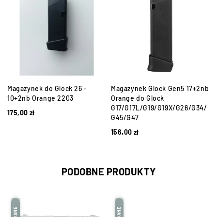
Magazynek do Glock 26 -
Magazynek Glock Gen5 17+2nb
10+2nb Orange 2203
Orange do Glock
G17/G17L/G19/G19X/G26/G34/
175,00
zł
G45/G47
156,00
zł
PODOBNE PRODUKTY