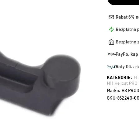
Rabat 6% n
Bezpłatna 
Bezpłatne 
PayPo, kup 
Raty 0%:
d
KATEGORIE:
El
H11 Hellcat PRO
Marka:
HS PRO
SKU:
862240-0