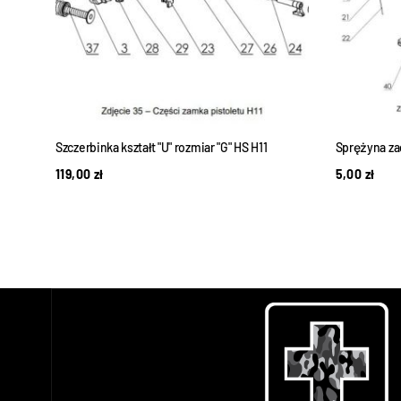
Szczerbinka kształt "U" rozmiar "G" HS H11
Sprężyna z
119,00
zł
5,00
zł