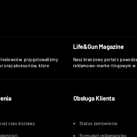
Life&Gun Magazine
vivalowców, przygotowaliśmy
Nasz branżowy portal z powodze
r oraz akcesoriów, które
reklamowo-marke-tingowym w k
enia
Obsługa Klienta
oraz czas dostawy
.
Status zamówienia
płatności
Formularz reklamacyjny