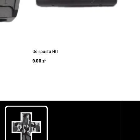
Oś spustu H11
Przer
9,00
zł
25,