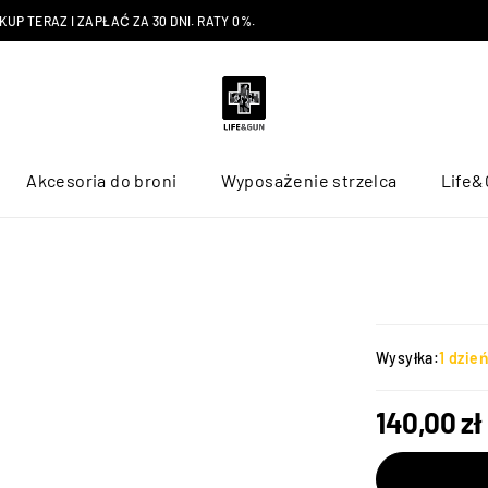
P TERAZ I ZAPŁAĆ ZA 30 DNI. RATY 0%.
Akcesoria do broni
Wyposażenie strzelca
Life&
Wysyłka:
1 dzie
140,00
zł