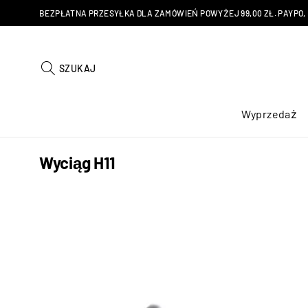
BEZPŁATNA PRZESYŁKA DLA ZAMÓWIEŃ POWYŻEJ 99,00 ZŁ. PAYPO, KU
SZUKAJ
Wyprzedaż
Wyciąg H11