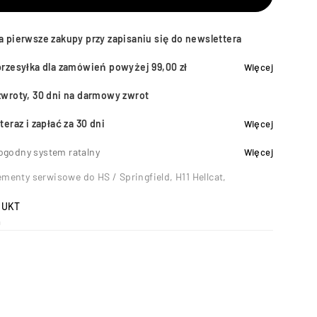
a pierwsze zakupy przy zapisaniu się do newslettera
przesyłka dla zamówień powyżej 99,00 zł
Więcej
zwroty, 30 dni na darmowy zwrot
teraz i zapłać za 30 dni
Więcej
ogodny system ratalny
Więcej
ementy serwisowe do HS / Springfield
,
H11 Hellcat
,
DUKT
0