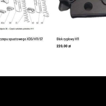
aczepu spustowego XDS/H11/S7
Blok ryglowy H11
220,00
zł