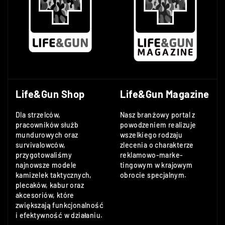
Life&Gun Shop
Life&Gun Magazine
Dla strzelców,
Nasz branżowy portal z
pracowników służb
powodzeniem realizuje
mundurowych oraz
wszelkiego rodzaju
survivalowców,
zlecenia o charakterze
przygotowaliśmy
reklamowo-marke-
najnowsze modele
tingowym w krajowym
kamizelek taktycznych,
obrocie specjalnym.
plecaków, kabur oraz
akcesoriów, które
zwiększają funkcjonalność
i efektywność w działaniu.