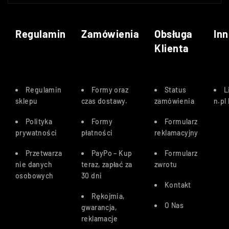
Regulamin
Zamówienia
Obsługa
Inn
Klienta
Regulamin
Formy oraz
Status
L
sklepu
czas dostawy
.
zamówienia
n.pl
Polityka
Formy
Formularz
prywatności
płatności
reklamacyjny
Przetwarza
PayPo – Kup
Formularz
nie danych
teraz, zapłać za
zwrotu
osobowych
30 dn
i
Kontakt
Rękojmia,
O Nas
gwarancja,
reklamacje