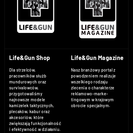
Life&Gun Shop
Life&Gun Magazine
Dla strzelców,
Nasz branżowy portal z
pracowników służb
powodzeniem realizuje
mundurowych oraz
wszelkiego rodzaju
survivalowców,
zlecenia o charakterze
przygotowaliśmy
reklamowo-marke-
najnowsze modele
tingowym w krajowym
kamizelek taktycznych,
obrocie specjalnym.
plecaków, kabur oraz
akcesoriów, które
zwiększają funkcjonalność
i efektywność w działaniu.