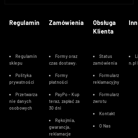
Regulamin
Zamówienia
Obsługa
Inn
Klienta
Regulamin
Formy oraz
Status
L
sklepu
czas dostawy
.
zamówienia
n.pl
Polityka
Formy
Formularz
prywatności
płatności
reklamacyjny
Przetwarza
PayPo – Kup
Formularz
nie danych
teraz, zapłać za
zwrotu
osobowych
30 dn
i
Kontakt
Rękojmia,
O Nas
gwarancja,
reklamacje