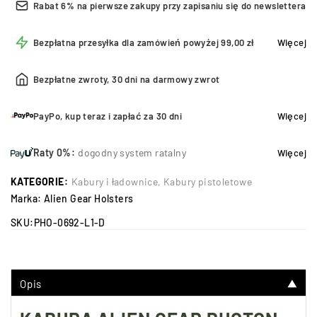
Rabat 6% na pierwsze zakupy przy zapisaniu się do newslettera
Bezpłatna przesyłka dla zamówień powyżej 99,00 zł
Więcej
Bezpłatne zwroty, 30 dni na darmowy zwrot
PayPo, kup teraz i zapłać za 30 dni
Więcej
Raty 0%:
dogodny system ratalny
Więcej
KATEGORIE:
Kabury i ładownice
,
Kabury pistoletowe
Marka:
Alien Gear Holsters
SKU:
PHO-0692-L1-D
Opis
▼