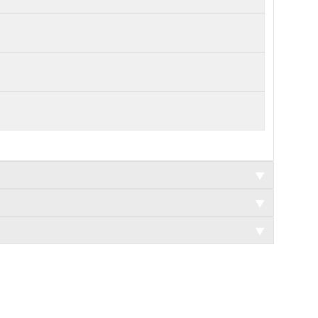
▼
▼
▼