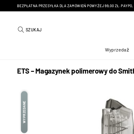
BEZPŁATNA PRZESYŁKA DLA ZAMÓWIEŃ POWYŻEJ 99,00 ZŁ. PAYPO, KU
SZUKAJ
Wyprzedaż
ETS – Magazynek polimerowy do Smit
WYPRZEDANE