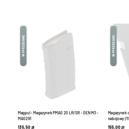
WYPRZEDANE
WYPRZEDANE
56 -
Magpul - Magazynek PMAG 20 LR/SR - GEN M3 -
Magazynek d
MAG291
nabojowy (11
135,50
zł
155,00
zł