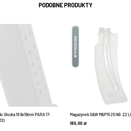
PODOBNE PRODUKTY
WYPRZEDANE
o Glocka 19 9x19mm PARA 17-
Magazynek S&W M&P15 25 NB .22 L
12)
185,00
zł