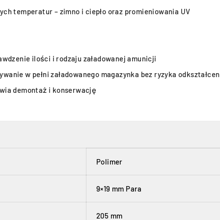
ch temperatur – zimno i ciepło oraz promieniowania UV
wdzenie ilości i rodzaju załadowanej amunicji
ywanie w pełni załadowanego magazynka bez ryzyka odkształce
twia demontaż i konserwację
Polimer
9×19 mm Para
205 mm