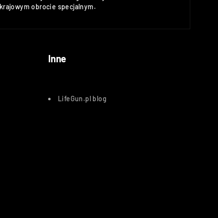
rajowym obrocie specjalnym.
Inne
LifeGun.pl blog