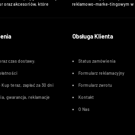
r oraz akcesoriów, które
reklamowo-marke-tingowym w k
enia
Obsługa Klienta
oraz czas dostawy
.
Status zamówienia
płatności
Formularz reklamacyjny
 Kup teraz, zapłać za 30 dn
i
Formularz zwrotu
ia, gwarancja, reklamacje
Kontakt
O Nas