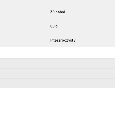
30 naboi
60 g
Przezroczysty