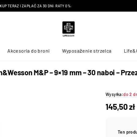
P TERAZ I ZAPŁAĆ ZA 30 DNI. RATY 0%.
Akcesoria do broni
Wyposażenie strzelca
Life&
h&Wesson M&P – 9×19 mm – 30 naboi – Prze
Wysyłka:
do 2 d
145,50
zł
Ten prod