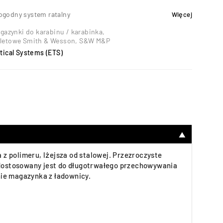
ogodny system ratalny
Więcej
gazynki do karabinu / karabinka
,
oletowe Smith & Wesson
,
S&W M&P
ctical Systems (ETS)
▼
z polimeru, lżejsza od stalowej. Przezroczyste
k dostosowany jest do długotrwałego przechowywania
nie magazynka z ładownicy.