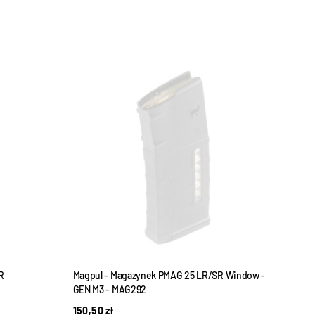
R
Magpul - Magazynek PMAG 25 LR/SR Window -
Magp
GEN M3 - MAG292
MAG
150,50
zł
135,