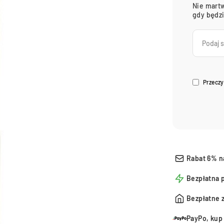
Nie martw
gdy będz
Przeczy
Rabat 6% n
Bezpłatna 
Bezpłatne 
PayPo, kup 