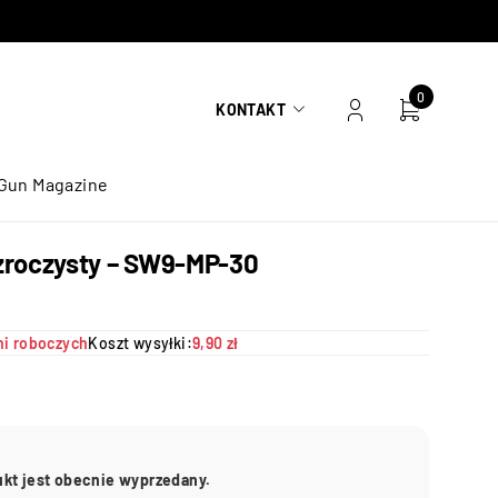
0
KONTAKT
Gun Magazine
zroczysty – SW9-MP-30
ni roboczych
Koszt wysyłki:
9,90 zł
ukt jest obecnie wyprzedany.