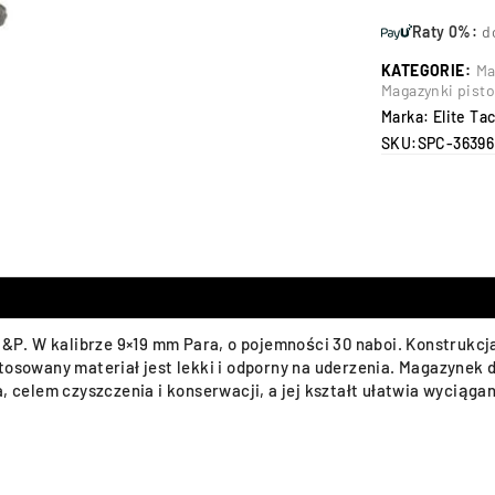
Raty 0%:
d
KATEGORIE:
Ma
Magazynki pist
Marka:
Elite Ta
SKU:
SPC-36396
. W kalibrze 9×19 mm Para, o pojemności 30 naboi. Konstrukcja 
stosowany materiał jest lekki i odporny na uderzenia. Magazyne
, celem czyszczenia i konserwacji, a jej kształt ułatwia wyciąga