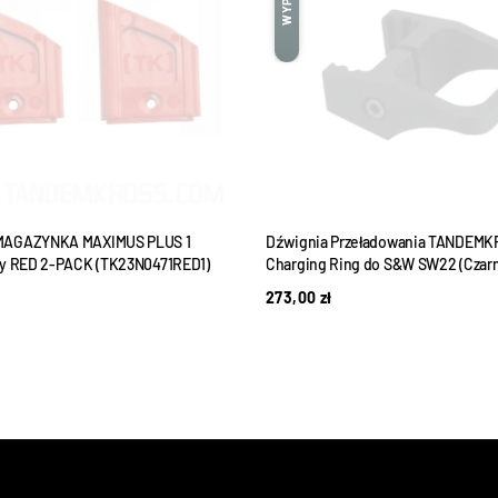
MAGAZYNKA MAXIMUS PLUS 1
Dźwignia Przeładowania TANDEMK
ry RED 2-PACK (TK23N0471RED1)
Charging Ring do S&W SW22 (Czarn
273,00
zł