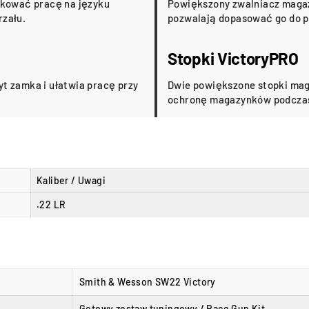
dkować pracę na języku
Powiększony zwalniacz magaz
rzału.
pozwalają dopasować go do pr
Stopki VictoryPRO
t zamka i ułatwia pracę przy
Dwie powiększone stopki mag
ochronę magazynków podczas
Kaliber / Uwagi
.22 LR
Smith & Wesson SW22 Victory
Gotowy zestaw tuningowy / Race Gun Kit