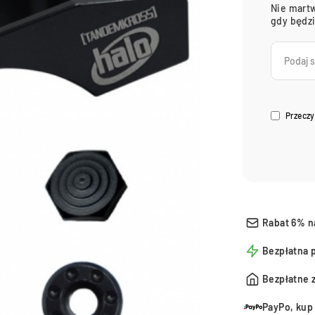
Nie martw
gdy będz
Przeczy
Rabat 6% n
Bezpłatna 
Bezpłatne 
PayPo, kup 