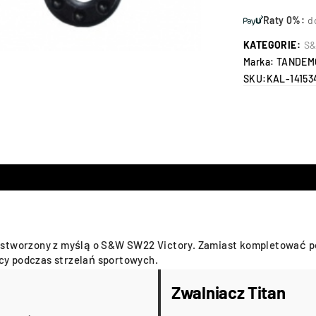
Raty 0%:
d
KATEGORIE:
S&
Marka:
TANDEM
SKU:
KAL-14153
 stworzony z myślą o S&W SW22 Victory. Zamiast kompletować po
acy podczas strzelań sportowych.
Zwalniacz Titan