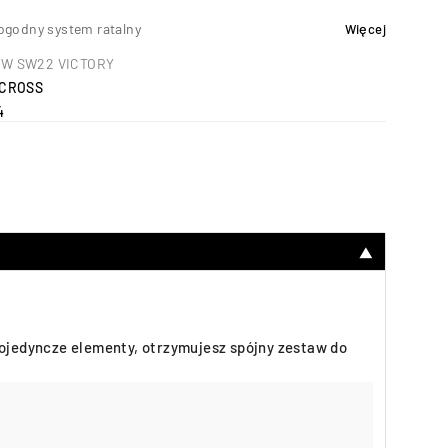
ogodny system ratalny
Więcej
W SW22 VICTORY
CROSS
4
▼
jedyncze elementy, otrzymujesz spójny zestaw do