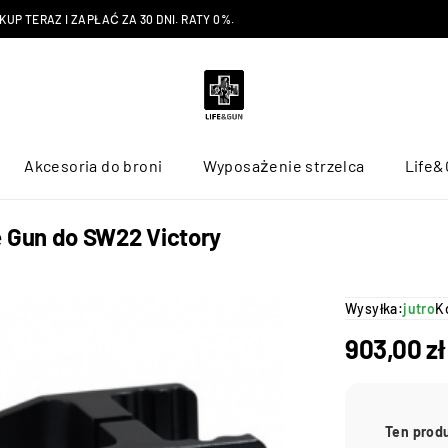
P TERAZ I ZAPŁAĆ ZA 30 DNI. RATY 0%.
Akcesoria do broni
Wyposażenie strzelca
Life&
 Gun do SW22 Victory
Wysyłka:
jutro
K
903,00
zł
Ten prod