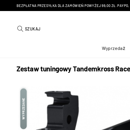
BEZPŁATNA PRZESYŁKA DLA ZAMÓWIEŃ POWYŻEJ 99,00 ZŁ. PAYPO, KU
SZUKAJ
Wyprzedaż
Zestaw tuningowy Tandemkross Race
WYPRZEDANE