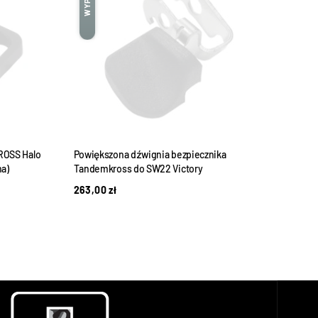
ROSS Halo
Powiększona dźwignia bezpiecznika
Zest
a)
Tandemkross do SW22 Victory
Sprin
263,00
zł
59,