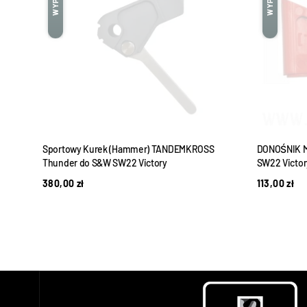
KROSS
Sportowy Kurek (Hammer) TANDEMKROSS
DONOŚNIK 
Thunder do S&W SW22 Victory
SW22 Victo
380,00
zł
113,00
zł