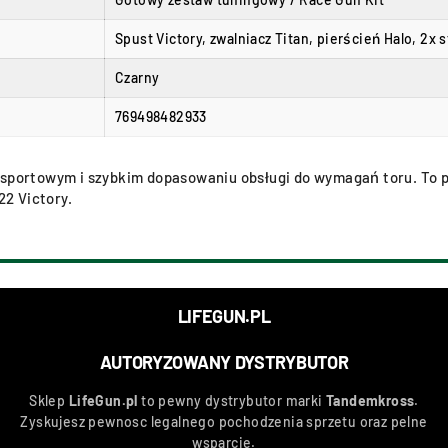
Spust Victory, zwalniacz Titan, pierścień Halo, 2x
Czarny
769498482933
 sportowym i szybkim dopasowaniu obsługi do wymagań toru. To p
2 Victory.
LIFEGUN.PL
AUTORYZOWANY DYSTRYBUTOR
Sklep
LifeGun.pl
to pewny dystrybutor marki
Tandemkross
.
Zyskujesz pewnosc legalnego pochodzenia sprzetu oraz pelne
wsparcie.