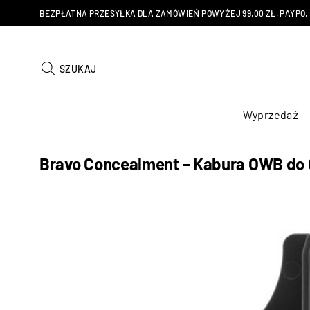
BEZPŁATNA PRZESYŁKA DLA ZAMÓWIEŃ POWYŻEJ 99,00 ZŁ. PAYPO, KU
SZUKAJ
Wyprzedaż
Bravo Concealment – Kabura OWB do Glo