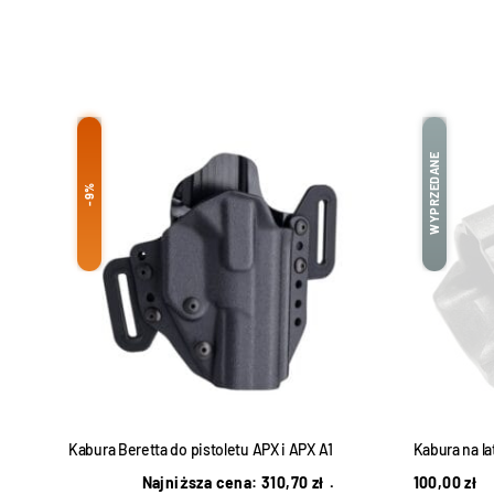
WYPRZEDANE
-9%
Kabura Beretta do pistoletu APX i APX A1
Kabura na la
Najniższa cena:
310,70
zł
.
100,00
zł