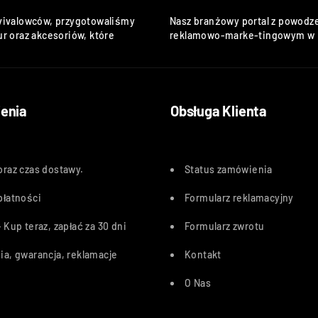
vivalowców, przygotowaliśmy
Nasz branżowy portal z powodze
r oraz akcesoriów, które
reklamowo-marke-tingowym w k
enia
Obsługa Klienta
oraz czas dostawy
.
Status zamówienia
płatności
Formularz reklamacyjny
 Kup teraz, zapłać za 30 dn
i
Formularz zwrotu
ia, gwarancja, reklamacje
Kontakt
O Nas