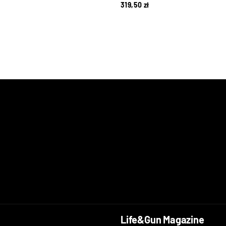
319,50
zł
Life&Gun Magazine