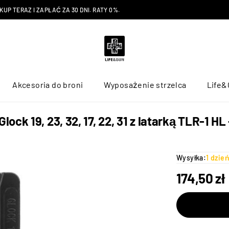
P TERAZ I ZAPŁAĆ ZA 30 DNI. RATY 0%.
Akcesoria do broni
Wyposażenie strzelca
Life&
ck 19, 23, 32, 17, 22, 31 z latarką TLR-1 H
Wysyłka:
1 dzie
174,50
zł