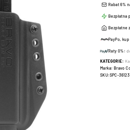
Rabat 6% n
Bezpłatna 
Bezpłatne 
PayPo, kup 
Raty 0%:
d
KATEGORIE:
Ka
Marka:
Bravo C
SKU:
SPC-36123