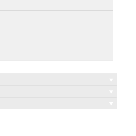
▼
▼
▼