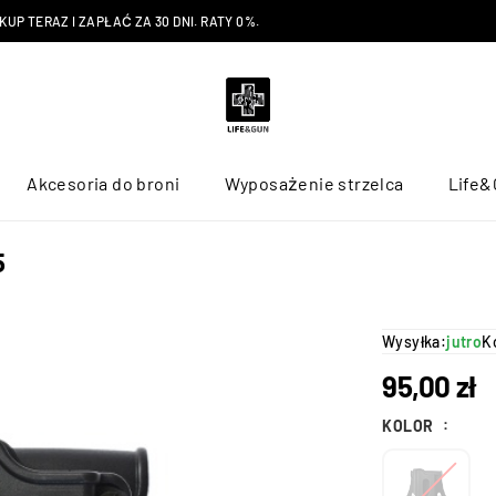
P TERAZ I ZAPŁAĆ ZA 30 DNI. RATY 0%.
Akcesoria do broni
Wyposażenie strzelca
Life&
5
Wysyłka:
jutro
K
95,00
zł
KOLOR