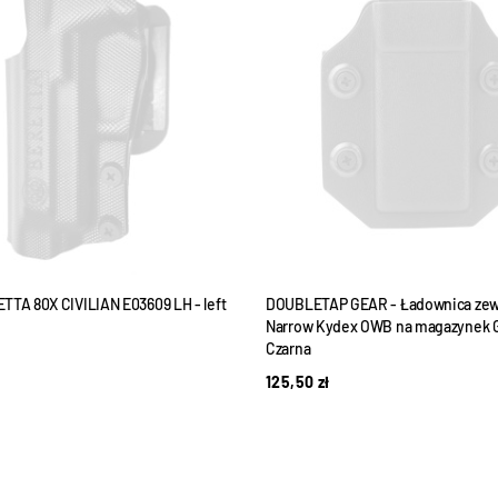
TTA 80X CIVILIAN E03609 LH - left
DOUBLETAP GEAR - Ładownica zew
Narrow Kydex OWB na magazynek G
Czarna
125,50
zł