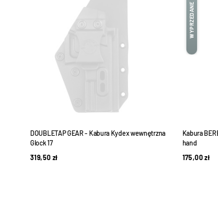
WYPRZEDANE
rzna
DOUBLETAP GEAR - Kabura Kydex wewnętrzna
Kabura BERE
Glock 17
hand
319,50
zł
175,00
zł