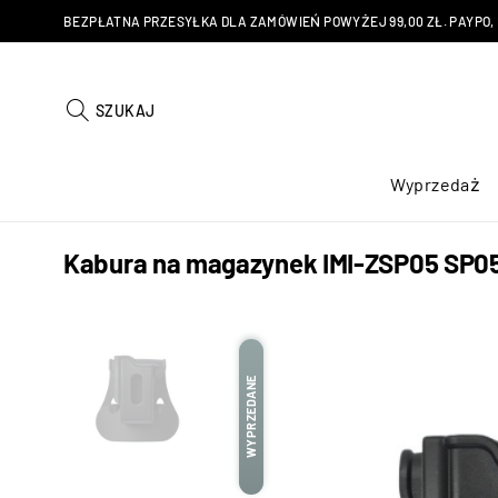
BEZPŁATNA PRZESYŁKA DLA ZAMÓWIEŃ POWYŻEJ 99,00 ZŁ. PAYPO, KU
SZUKAJ
Wyprzedaż
Kabura na magazynek IMI-ZSP05 SP0
WYPRZEDANE