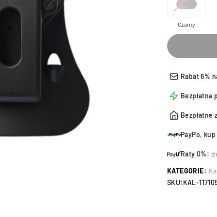
Czarny
Rabat 6% n
Bezpłatna 
Bezpłatne 
PayPo, kup 
Raty 0%:
d
KATEGORIE:
Ka
SKU:
KAL-11710