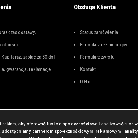
enia
Obsługa Klienta
oraz czas dostawy
.
Status zamówienia
płatności
Formularz reklamacyjny
 Kup teraz, zapłać za 30 dn
i
Formularz zwrotu
ia, gwarancja, reklamacje
Kontakt
O Nas
Przelewy24, PayU, BLIK, Karty pł
i reklam, aby oferować funkcje społecznościowe i analizować ruch w
ryny, udostępniamy partnerom społecznościowym, reklamowym i analit