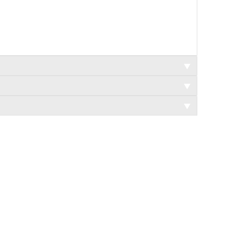
▼
▼
▼