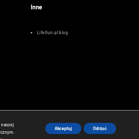
Inne
LifeGun.pl blog
atnicze
 naszej
Akceptuj
Odrzuć
ycznym.