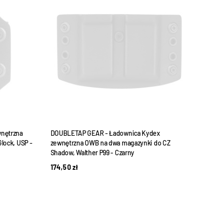
nętrzna
DOUBLETAP GEAR - Ładownica Kydex
DOUB
lock, USP -
zewnętrzna OWB na dwa magazynki do CZ
HK P
Shadow, Walther P99 - Czarny
319,
174,50
zł