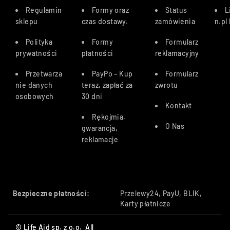
Regulamin
Formy oraz
Status
L
sklepu
czas dostawy
.
zamówienia
n.pl
Polityka
Formy
Formularz
prywatności
płatności
reklamacyjny
Przetwarza
PayPo – Kup
Formularz
nie danych
teraz, zapłać za
zwrotu
osobowych
30 dn
i
Kontakt
Rękojmia,
O Nas
gwarancja,
reklamacje
Bezpieczne płatności:
Przelewy24, PayU, BLIK,
Karty płatnicze
© Life Aid sp. z o.o. All