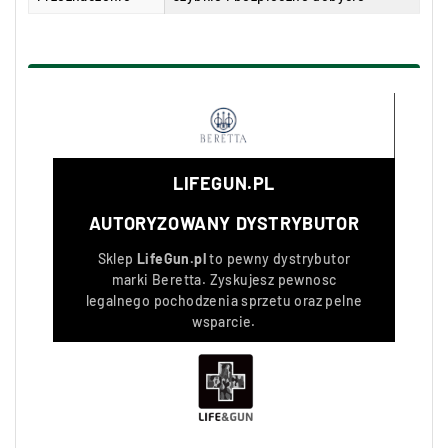
LIFEGUN.PL
AUTORYZOWANY DYSTRYBUTOR
Sklep
LifeGun.pl
to pewny dystrybutor
marki
Beretta
. Zyskujesz pewnosc
legalnego pochodzenia sprzetu oraz pelne
wsparcie.