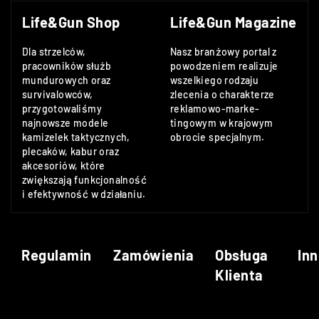
Life&Gun Shop
Life&Gun Magazine
Dla strzelców,
Nasz branżowy portal z
pracowników służb
powodzeniem realizuje
mundurowych oraz
wszelkiego rodzaju
survivalowców,
zlecenia o charakterze
przygotowaliśmy
reklamowo-marke-
najnowsze modele
tingowym w krajowym
kamizelek taktycznych,
obrocie specjalnym.
plecaków, kabur oraz
akcesoriów, które
zwiększają funkcjonalność
i efektywność w działaniu.
Regulamin
Zamówienia
Obsługa
Inn
Klienta