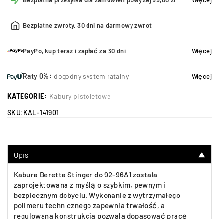
Bezpłatna przesyłka dla zamówień powyżej 99,00 zł
Więcej
Bezpłatne zwroty, 30 dni na darmowy zwrot
PayPo, kup teraz i zapłać za 30 dni
Więcej
Raty 0%:
dogodny system ratalny
Więcej
KATEGORIE:
Kabury pistoletowe
SKU:
KAL-141901
Opis
▼
Kabura Beretta Stinger do 92-96A1 została
zaprojektowana z myślą o szybkim, pewnym i
bezpiecznym dobyciu. Wykonanie z wytrzymałego
polimeru technicznego zapewnia trwałość, a
regulowana konstrukcja pozwala dopasować pracę