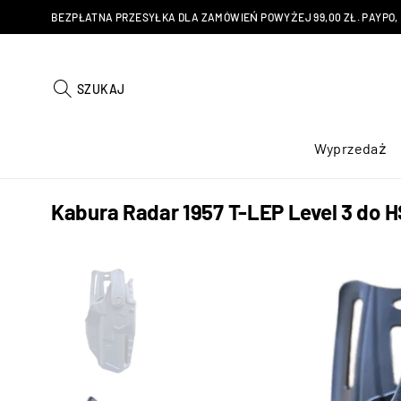
BEZPŁATNA PRZESYŁKA DLA ZAMÓWIEŃ POWYŻEJ 99,00 ZŁ. PAYPO, KU
SZUKAJ
Wyprzedaż
Kabura Radar 1957 T-LEP Level 3 do