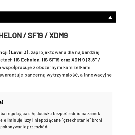
▼
HELON / SF19 / XDM9
cji (Level 3)
, zaprojektowana dla najbardziej
letach
HS Echelon, HS SF19 oraz XDM 9 (3.8″ /
e współpracuje z obszernymi kamizelkami
 gwarantuje pancerną wytrzymałość, a innowacyjne
a)
uba regulująca siłę docisku bezpośrednio na zamek
ie eliminuje luzy i niepożądane “grzechotanie” broni
 pokonywania przeszkód.