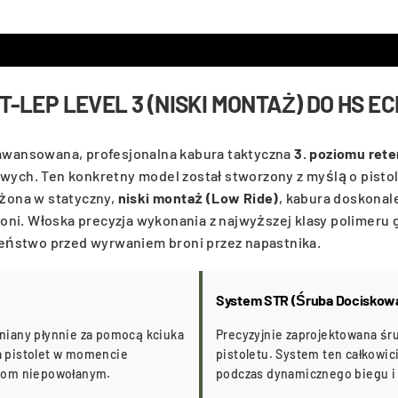
-LEP LEVEL 3 (NISKI MONTAŻ) DO HS EC
awansowana, profesjonalna kabura taktyczna
3. poziomu reten
ych. Ten konkretny model został stworzony z myślą o pisto
ażona w statyczny,
niski montaż (Low Ride)
, kabura doskonal
oni. Włoska precyzja wykonania z najwyższej klasy polimeru
eństwo przed wyrwaniem broni przez napastnika.
System STR (Śruba Dociskow
niany płynnie za pomocą kciuka
Precyzyjnie zaprojektowana śr
a pistolet w momencie
pistoletu. System ten całkowic
obom niepowołanym.
podczas dynamicznego biegu i