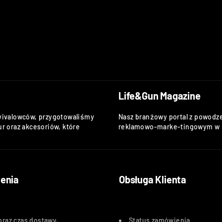
Life&Gun Magazine
vivalowców, przygotowaliśmy
Nasz branżowy portal z powodze
r oraz akcesoriów, które
reklamowo-marke-tingowym w k
enia
Obsługa Klienta
oraz czas dostawy
.
Status zamówienia