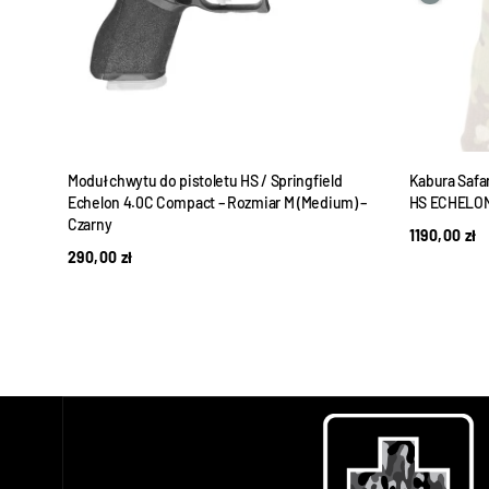
 3 do
Moduł chwytu do pistoletu HS / Springfield
Kabura Safa
Echelon 4.0C Compact – Rozmiar M (Medium) –
HS ECHELON
Czarny
1190,00
zł
290,00
zł