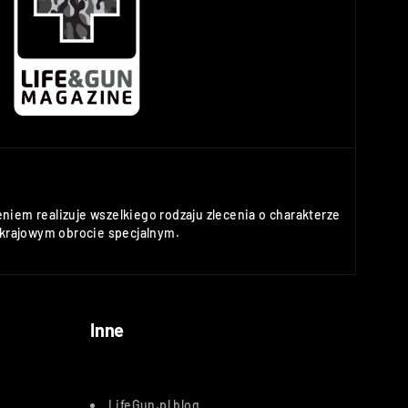
niem realizuje wszelkiego rodzaju zlecenia o charakterze
rajowym obrocie specjalnym.
Inne
LifeGun.pl blog