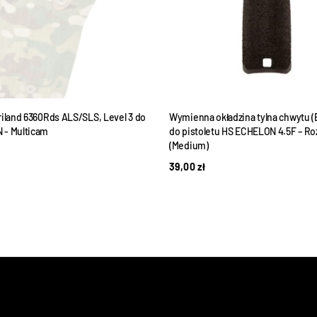
riland 6360Rds ALS/SLS, Level 3 do
Wymienna okładzina tylna chwytu (
 - Multicam
do pistoletu HS ECHELON 4.5F – Ro
(Medium)
39,00
zł