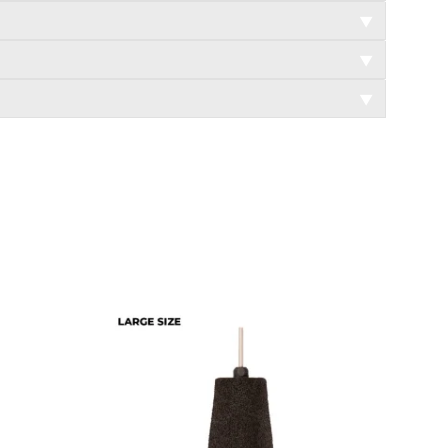
▼
▼
▼