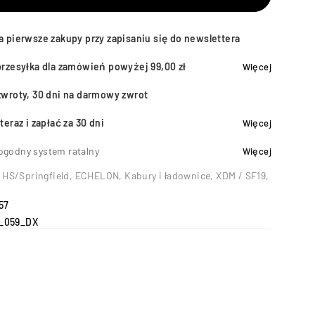
a pierwsze zakupy przy zapisaniu się do newslettera
przesyłka dla zamówień powyżej 99,00 zł
Więcej
zwroty, 30 dni na darmowy zwrot
teraz i zapłać za 30 dni
Więcej
ogodny system ratalny
Więcej
 HS/Springfield
,
ECHELON
,
Kabury i ładownice
,
XDM / SF19
,
57
_059_DX