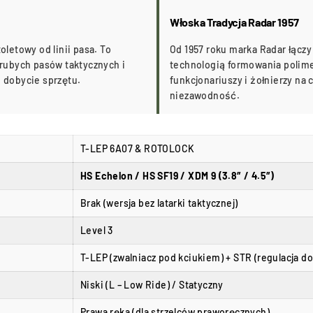
Włoska Tradycja Radar 1957
letowy od linii pasa. To
Od 1957 roku marka Radar łączy
rubych pasów taktycznych i
technologią formowania polime
e dobycie sprzętu.
funkcjonariuszy i żołnierzy na
niezawodność.
T-LEP 6A07 & ROTOLOCK
HS Echelon / HS SF19 / XDM 9 (3.8″ / 4.5″)
Brak (wersja bez latarki taktycznej)
Level 3
T-LEP (zwalniacz pod kciukiem) + STR (regulacja do
Niski (L – Low Ride) / Statyczny
Prawa ręka (dla strzelców praworęcznych)