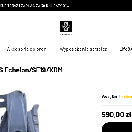
P TERAZ I ZAPŁAĆ ZA 30 DNI. RATY 0%.
Akcesoria do broni
Wyposażenie strzelca
Life&
 HS Echelon/SF19/XDM
Wysyłka:
1 dzie
590,00
zł