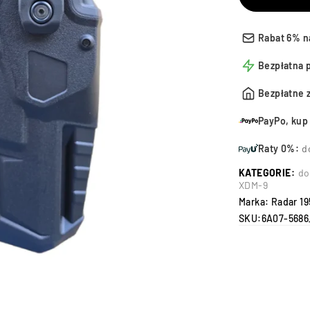
Rabat 6% n
Bezpłatna 
Bezpłatne 
PayPo, kup 
Raty 0%:
d
KATEGORIE:
do
XDM-9
Marka:
Radar 19
SKU:
6A07-5686