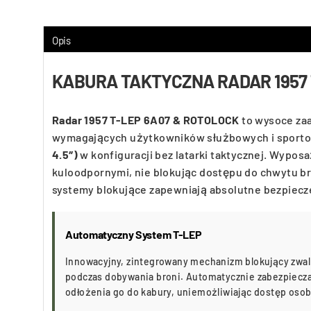
Opis
KABURA TAKTYCZNA RADAR 1957 T
Radar 1957 T-LEP 6A07 & ROTOLOCK
to wysoce za
wymagających użytkowników służbowych i sportow
4.5″)
w konfiguracji bez latarki taktycznej. Wypos
kuloodpornymi, nie blokując dostępu do chwytu br
systemy blokujące zapewniają absolutne bezpiecz
Automatyczny System T-LEP
Innowacyjny, zintegrowany mechanizm blokujący zwal
podczas dobywania broni. Automatycznie zabezpiecz
odłożenia go do kabury, uniemożliwiając dostęp os