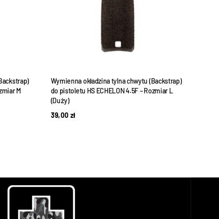
Backstrap)
Wymienna okładzina tylna chwytu (Backstrap)
Moduł
zmiar M
do pistoletu HS ECHELON 4.5F – Rozmiar L
Echel
(Duży)
Czar
39,00
zł
290