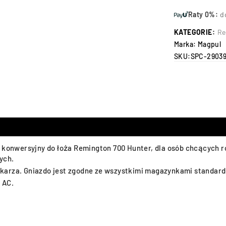
Raty 0%:
d
KATEGORIE:
Re
Marka:
Magpul
SKU:
SPC-2903
w konwersyjny do łoża Remington 700 Hunter, dla osób chcących
ych.
znikarza. Gniazdo jest zgodne ze wszystkimi magazynkami standard
 AC.