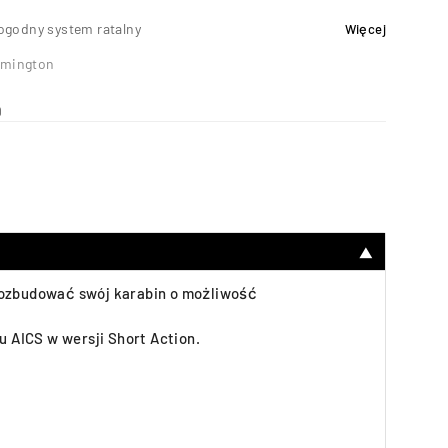
ogodny system ratalny
Więcej
mington
9
▼
 rozbudować swój karabin o możliwość
u AICS w wersji Short Action.