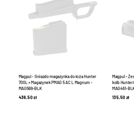
do
Magpul - Gniazdo magazynka do łoża Hunter
Magpul - Ze
700L + Magazynek PMAG 5 AC L Magnum -
kolb Hunter
MAG569-BLK
MAG461-BL
436,50
zł
135,50
zł