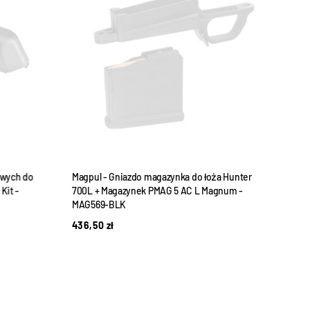
owych do
Magpul - Gniazdo magazynka do łoża Hunter
Magp
Kit -
700L + Magazynek PMAG 5 AC L Magnum -
kolb 
MAG569-BLK
MAG4
436,50
zł
135,