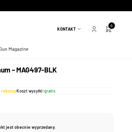
0
KONTAKT
Gun Magazine
gnum – MAG497-BLK
ń roboczy
Koszt wysyłki:
gratis
ukt jest obecnie wyprzedany.