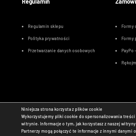
Regulamin
Zamówi
Regulamin sklepu
Formy 
Polityka
prywatności
Formy 
Przetwarzanie danych osobowych
PayPo –
Rękojm
Bezpieczne płatności:
Niniejsza strona korzysta z plików cookie
Wykorzystujemy pliki cookie do spersonalizowania treści 
© Life Aid sp. z o.o. All Rights Reserved.
witrynie. Informacje o tym, jak korzystasz z naszej wit
Partnerzy mogą połączyć te informacje z innymi danymi o