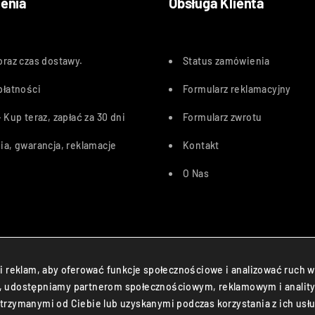
enia
Obsługa Klienta
oraz czas dostawy
.
Status zamówienia
płatności
Formularz reklamacyjny
 Kup teraz, zapłać za 30 dn
i
Formularz zwrotu
ia, gwarancja, reklamacje
Kontakt
O Nas
Przelewy24, PayU, BLIK, Karty pł
i reklam, aby oferować funkcje społecznościowe i analizować ruch w
ryny, udostępniamy partnerom społecznościowym, reklamowym i analit
trzymanymi od Ciebie lub uzyskanymi podczas korzystania z ich usłu