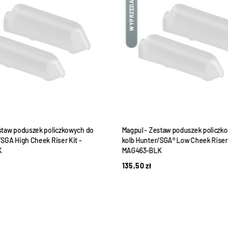
WYPRZEDANE
staw poduszek policzkowych do
Magpul - Zestaw poduszek policzk
/SGA High Cheek Riser Kit -
kolb Hunter/SGA® Low Cheek Riser 
K
MAG463-BLK
135,50
zł