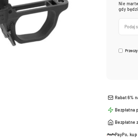
Nie martw
gdy będz
Przeczy
Rabat 6% n
Bezpłatna 
Bezpłatne 
PayPo, kup 