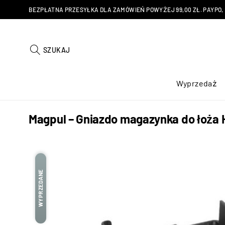
BEZPŁATNA PRZESYŁKA DLA ZAMÓWIEŃ POWYŻEJ 99,00 ZŁ. PAYPO, KU
SZUKAJ
Wyprzedaż
Magpul – Gniazdo magazynka do łoża
WYPRZEDANE