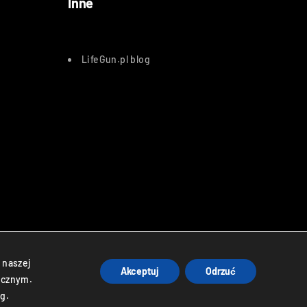
Inne
LifeGun.pl blog
atnicze
 naszej
Akceptuj
Odrzuć
ycznym.
g.