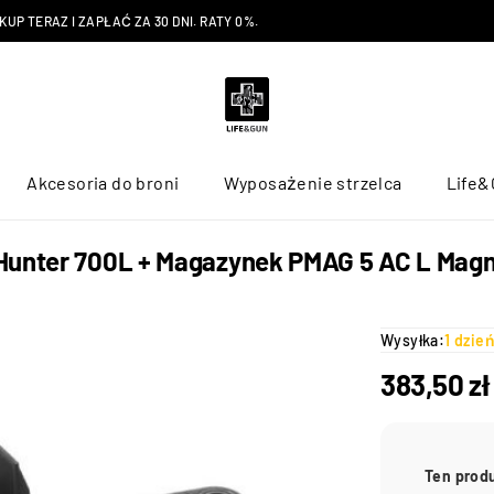
P TERAZ I ZAPŁAĆ ZA 30 DNI. RATY 0%.
Akcesoria do broni
Wyposażenie strzelca
Life&
 Hunter 700L + Magazynek PMAG 5 AC L Ma
Wysyłka:
1 dzie
383,50
zł
Ten prod