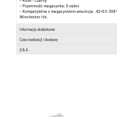
– Kolor: Czarny
– Pojemność magazynka: 5 naboi
– Kompatybilna z magazynkiem amunicja: .62×51/.308
Winchester itd.
Informacje dodatkowe
Czas realizacji i dostawy
Q & A