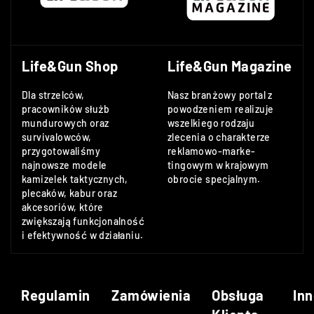
Life&Gun Shop
Life&Gun Magazine
Dla strzelców,
Nasz branżowy portal z
pracowników służb
powodzeniem realizuje
mundurowych oraz
wszelkiego rodzaju
survivalowców,
zlecenia o charakterze
przygotowaliśmy
reklamowo-marke-
najnowsze modele
tingowym w krajowym
kamizelek taktycznych,
obrocie specjalnym.
plecaków, kabur oraz
akcesoriów, które
zwiększają funkcjonalność
i efektywność w działaniu.
Regulamin
Zamówienia
Obsługa
Inn