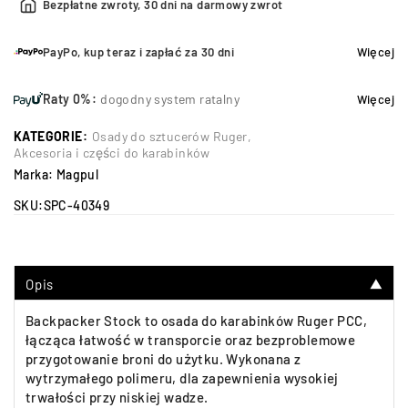
Bezpłatne zwroty, 30 dni na darmowy zwrot
PayPo, kup teraz i zapłać za 30 dni
Więcej
Raty 0%:
dogodny system ratalny
Więcej
KATEGORIE:
Osady do sztucerów Ruger
,
Akcesoria i części do karabinków
Marka:
Magpul
SKU:
SPC-40349
Opis
▼
Backpacker Stock to osada do karabinków Ruger PCC,
łącząca łatwość w transporcie oraz bezproblemowe
przygotowanie broni do użytku. Wykonana z
wytrzymałego polimeru, dla zapewnienia wysokiej
trwałości przy niskiej wadze.