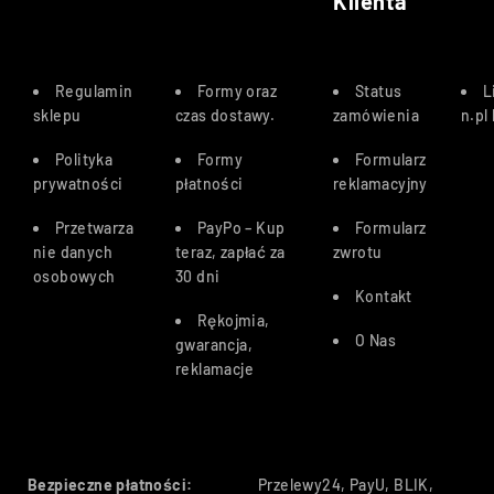
Klienta
Regulamin
Formy oraz
Status
L
sklepu
czas dostawy
.
zamówienia
n.pl
Polityka
Formy
Formularz
prywatności
płatności
reklamacyjny
Przetwarza
PayPo – Kup
Formularz
nie danych
teraz, zapłać za
zwrotu
osobowych
30 dn
i
Kontakt
Rękojmia,
O Nas
gwarancja,
reklamacje
Bezpieczne płatności:
Przelewy24, PayU, BLIK,