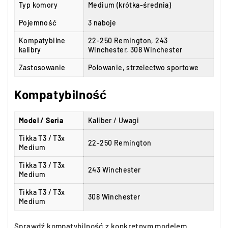
Typ komory
Medium (krótka-średnia)
Pojemność
3 naboje
Kompatybilne
22-250 Remington, 243
kalibry
Winchester, 308 Winchester
Zastosowanie
Polowanie, strzelectwo sportowe
Kompatybilność
Model / Seria
Kaliber / Uwagi
Tikka T3 / T3x
22-250 Remington
Medium
Tikka T3 / T3x
243 Winchester
Medium
Tikka T3 / T3x
308 Winchester
Medium
Sprawdź kompatybilność z konkretnym modelem