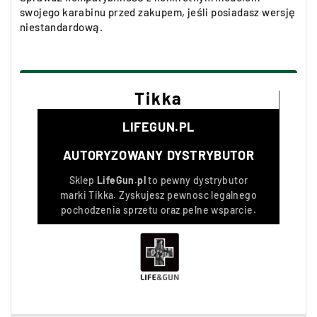
swojego karabinu przed zakupem, jeśli posiadasz wersję
niestandardową.
Tikka
LIFEGUN.PL
AUTORYZOWANY DYSTRYBUTOR
Sklep
LifeGun.pl
to pewny dystrybutor
marki
Tikka
. Zyskujesz pewnosc legalnego
pochodzenia sprzetu oraz pelne wsparcie.