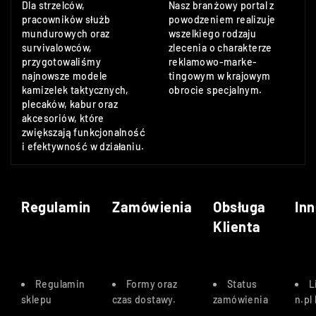
Dla strzelców,
Nasz branżowy portal z
pracowników służb
powodzeniem realizuje
mundurowych oraz
wszelkiego rodzaju
survivalowców,
zlecenia o charakterze
przygotowaliśmy
reklamowo-marke-
najnowsze modele
tingowym w krajowym
kamizelek taktycznych,
obrocie specjalnym.
plecaków, kabur oraz
akcesoriów, które
zwiększają funkcjonalność
i efektywność w działaniu.
Regulamin
Zamówienia
Obsługa
Inn
Klienta
Regulamin
Formy oraz
Status
L
sklepu
czas dostawy
.
zamówienia
n.pl