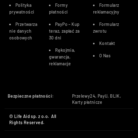
Polityka
Formy
Formularz
prywatności
płatności
reklamacyjny
Przetwarza
PayPo – Kup
Formularz
nie danych
teraz, zapłać za
zwrotu
osobowych
30 dn
i
Kontakt
Rękojmia,
O Nas
gwarancja,
reklamacje
Bezpieczne płatności:
Przelewy24, PayU, BLIK,
Karty płatnicze
© Life Aid sp. z o.o. All
Rights Reserved.