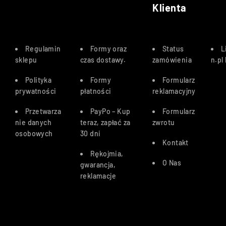
Klienta
Regulamin
Formy oraz
Status
L
sklepu
czas dostawy
.
zamówienia
n.pl
Polityka
Formy
Formularz
prywatności
płatności
reklamacyjny
Przetwarza
PayPo – Kup
Formularz
nie danych
teraz, zapłać za
zwrotu
osobowych
30 dn
i
Kontakt
Rękojmia,
O Nas
gwarancja,
reklamacje