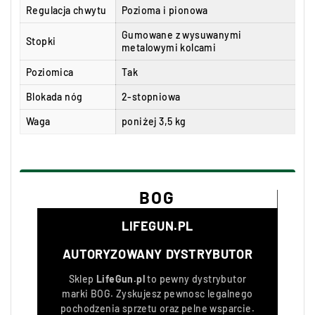
Regulacja chwytu
Pozioma i pionowa
Gumowane z wysuwanymi
Stopki
metalowymi kolcami
Poziomica
Tak
Blokada nóg
2-stopniowa
Waga
poniżej 3,5 kg
BOG
LIFEGUN.PL
AUTORYZOWANY DYSTRYBUTOR
Sklep
LifeGun.pl
to pewny dystrybutor
marki
BOG
. Zyskujesz pewnosc legalnego
pochodzenia sprzetu oraz pelne wsparcie.