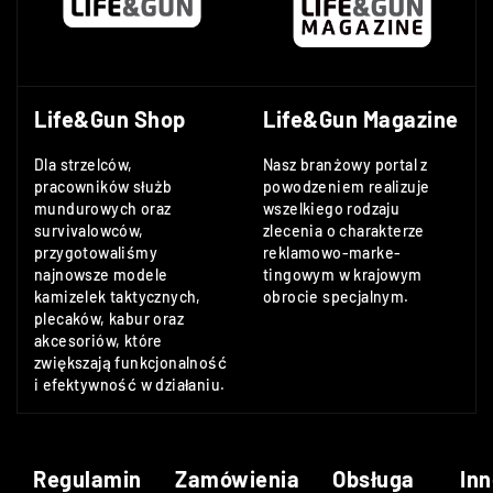
Life&Gun Shop
Life&Gun Magazine
Dla strzelców,
Nasz branżowy portal z
pracowników służb
powodzeniem realizuje
mundurowych oraz
wszelkiego rodzaju
survivalowców,
zlecenia o charakterze
przygotowaliśmy
reklamowo-marke-
najnowsze modele
tingowym w krajowym
kamizelek taktycznych,
obrocie specjalnym.
plecaków, kabur oraz
akcesoriów, które
zwiększają funkcjonalność
i efektywność w działaniu.
Regulamin
Zamówienia
Obsługa
Inn