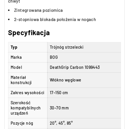
chwyt
Zintegrowana poziomica
2-stopniowa blokada położenia w nogach
Specyfikacja
Typ
Trójnóg strzelecki
Marka
BOG
Model
DeathGrip Carbon 1099443
Materiał
Włókno węglowe
konstrukcji
Zakres wysokości
17–150 cm
Szerokość
kompatybilnych
30–70 mm
urządzeń
Pozycje nóg
20°, 45°, 85°