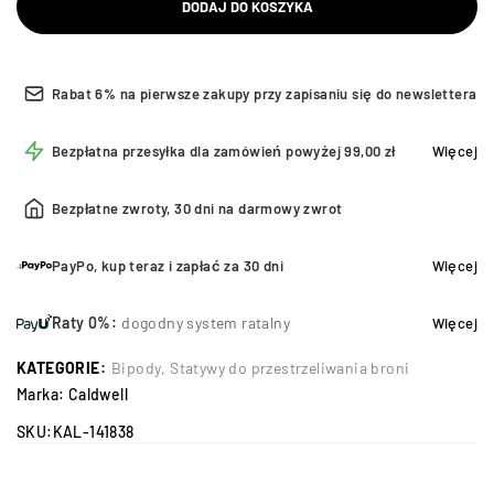
DODAJ DO KOSZYKA
Rabat 6% na pierwsze zakupy przy zapisaniu się do newslettera
Bezpłatna przesyłka dla zamówień powyżej 99,00 zł
Więcej
Bezpłatne zwroty, 30 dni na darmowy zwrot
PayPo, kup teraz i zapłać za 30 dni
Więcej
Raty 0%:
dogodny system ratalny
Więcej
KATEGORIE:
Bipody
,
Statywy do przestrzeliwania broni
Marka:
Caldwell
SKU:
KAL-141838