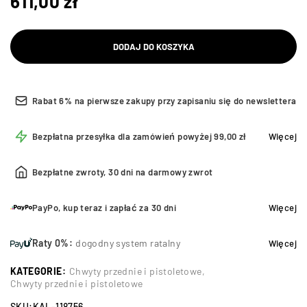
611,00
zł
DODAJ DO KOSZYKA
Rabat 6% na pierwsze zakupy przy zapisaniu się do newslettera
Bezpłatna przesyłka dla zamówień powyżej 99,00 zł
Więcej
Bezpłatne zwroty, 30 dni na darmowy zwrot
PayPo, kup teraz i zapłać za 30 dni
Więcej
Raty 0%:
dogodny system ratalny
Więcej
KATEGORIE:
Chwyty przednie i pistoletowe
,
Chwyty przednie i pistoletowe
SKU:
KAL-118756