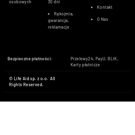
osobowych
30 dn
i
Kontakt
Rękojmia,
O Nas
gwarancja,
reklamacje
Bezpieczne płatności:
Przelewy24, PayU, BLIK,
Karty płatnicze
© Life Aid sp. z o.o. All
Rights Reserved.