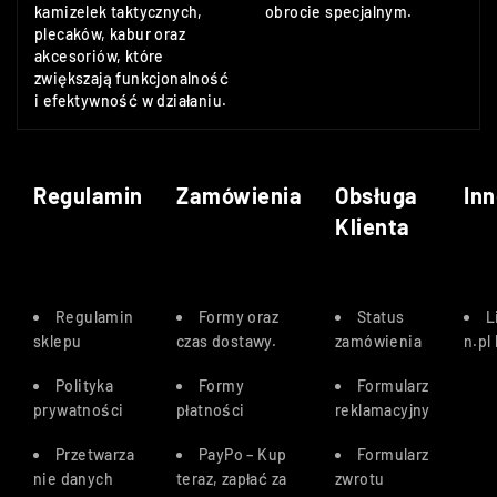
kamizelek taktycznych,
obrocie specjalnym.
plecaków, kabur oraz
akcesoriów, które
zwiększają funkcjonalność
i efektywność w działaniu.
Regulamin
Zamówienia
Obsługa
Inn
Klienta
Regulamin
Formy oraz
Status
L
sklepu
czas dostawy
.
zamówienia
n.pl
Polityka
Formy
Formularz
prywatności
płatności
reklamacyjny
Przetwarza
PayPo – Kup
Formularz
nie danych
teraz, zapłać za
zwrotu