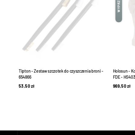
WYPRZEDANE
oni -
Tipton - Zestaw szczotek do czyszczenia broni -
Holosun - K
654866
FDE - HS40
53,50
zł
969,50
zł