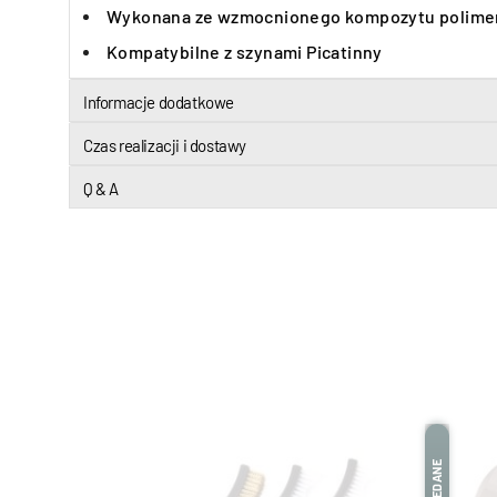
Wykonana ze wzmocnionego kompozytu polim
Kompatybilne z szynami Picatinny
Informacje dodatkowe
Czas realizacji i dostawy
Q & A