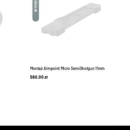
WYPRZEDANE
Montaż Aimpoint Micro SemiShotgun 11mm
Osłon
560,00
zł
80,