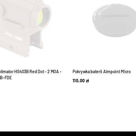
olimator HS403B Red Dot - 2 MOA -
Pokrywka baterii Aimpoint Micro
3B-FDE
110,00
zł