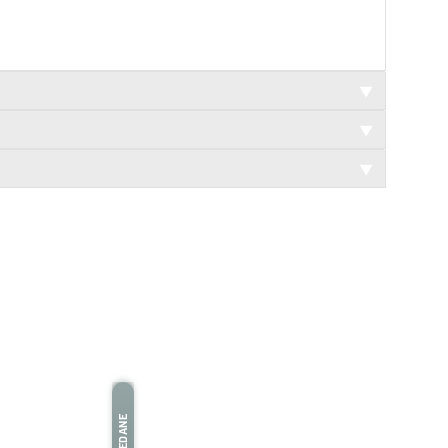
▼
▼
▼