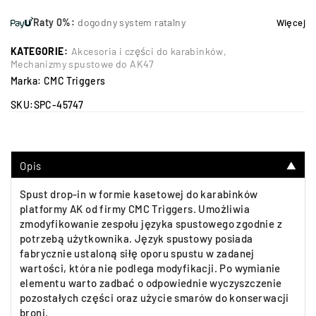
Raty 0%:
dogodny system ratalny
Więcej
KATEGORIE:
Akcesoria i części do karabinków
,
Mechanizmy spustowe do AK47
Marka:
CMC Triggers
SKU:
SPC-45747
Opis
▼
Spust drop-in w formie kasetowej do karabinków
platformy AK od firmy CMC Triggers. Umożliwia
zmodyfikowanie zespołu języka spustowego zgodnie z
potrzebą użytkownika. Język spustowy posiada
fabrycznie ustaloną siłę oporu spustu w zadanej
wartości, która nie podlega modyfikacji. Po wymianie
elementu warto zadbać o odpowiednie wyczyszczenie
pozostałych części oraz użycie smarów do konserwacji
broni.