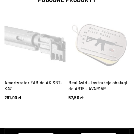
Amortyzator FAB do AK SBT-
Real Avid - Instrukcja obsługi
K47
do AR15 - AVAR15R
291,00
zł
57,50
zł