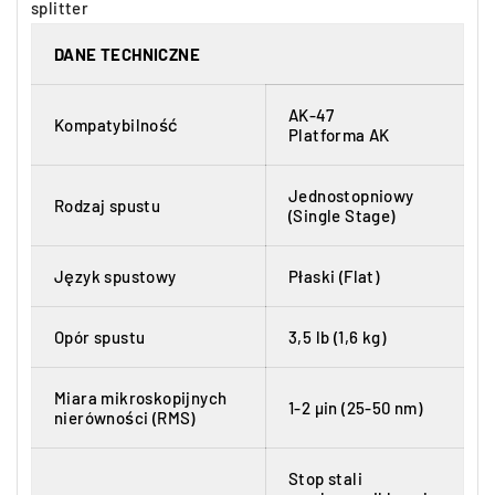
splitter
DANE TECHNICZNE
AK-47
Kompatybilność
Platforma AK
Jednostopniowy
Rodzaj spustu
(Single Stage)
Język spustowy
Płaski (Flat)
Opór spustu
3,5 lb (1,6 kg)
Miara mikroskopijnych
1-2 µin (25-50 nm)
nierówności (RMS)
Stop stali