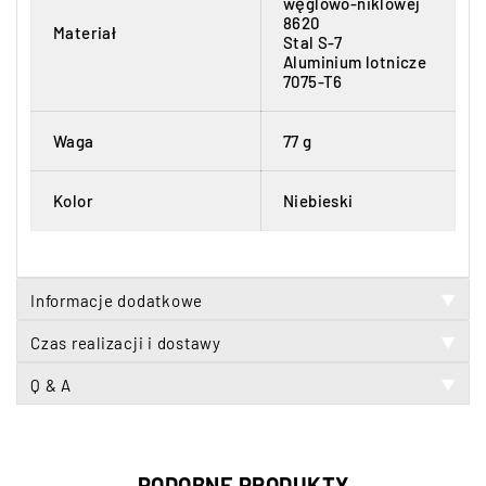
węglowo-niklowej
8620
Materiał
Stal S-7
Aluminium lotnicze
7075-T6
Waga
77 g
Kolor
Niebieski
Informacje dodatkowe
▼
Czas realizacji i dostawy
▼
Q & A
▼
PODOBNE PRODUKTY