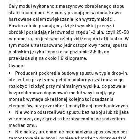
Cały moduł wykonano z maszynowo obrabianego stopu
stali i aluminium. Elementy pracujące są dodatkowo
hartowane celem zwiększania ich wytrzymałości.
Powierzchnie pracujące, dzięki wysokiej precyzji
obróbki posiadają nierówności rzędu 1-2 µin, czyli 25-50
nanometra, co jest wartością zbliżoną do tafli lustra. W
tym modelu zastosowano jednostopniowy rodzaj spustu
o płaskim języku i oporze na poziomie 3,5 lb, co
przekłada się na około 1,6 kilograma.
Uwaga:
Producent podkreśla budowę spustu w typie drop-in,
ale jest on przy tym w pełni modularny, czyli można go
rozłożyć i złożyć przy minimalnym wysiłku, co pozwala
bezproblemowo dopasować moduł w sytuacji, gdy
montaż wymaga określonej kolejności osadzania
elementów, bez przeróbek i modyfikacji mechanicznych.
Nie wolno odstrzeliwać spustu bez naboju lub zbijaka
w komorze, gdyż grozi to bezpośrednim uszkodzeniem
mechanizmu.
Nie należy uruchamiać mechanizmu spustowego bez
zamontowania w broni, ponieważ może to doprowadzić