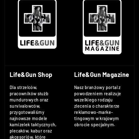
Life&Gun Shop
Life&Gun Magazine
Dla strzelców,
Nasz branżowy portal z
pracowników służb
powodzeniem realizuje
mundurowych oraz
wszelkiego rodzaju
survivalowców,
zlecenia o charakterze
przygotowaliśmy
reklamowo-marke-
najnowsze modele
tingowym w krajowym
kamizelek taktycznych,
obrocie specjalnym.
plecaków, kabur oraz
akcesoriów, które