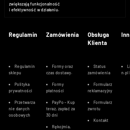
zwiększają funkcjonalność
i efektywność w działaniu.
Regulamin
Zamówienia
Obsługa
Inn
Klienta
Regulamin
Formy oraz
Status
L
sklepu
czas dostawy
.
zamówienia
n.pl
Polityka
Formy
Formularz
prywatności
płatności
reklamacyjny
Przetwarza
PayPo – Kup
Formularz
nie danych
teraz, zapłać za
zwrotu
osobowych
30 dn
i
Kontakt
Rękojmia,