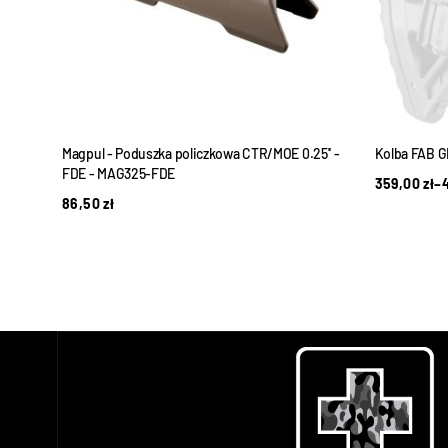
il-
Magpul - Poduszka policzkowa CTR/MOE 0.25'' -
Kolba FAB 
FDE - MAG325-FDE
359,00
zł
–
86,50
zł