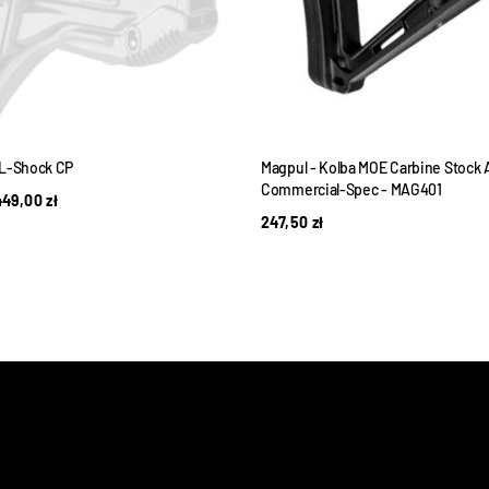
GL-Shock CP
Magpul - Kolba MOE Carbine Stock A
Commercial-Spec - MAG401
449,00
zł
247,50
zł