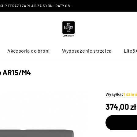
P TERAZ I ZAPŁAĆ ZA 30 DNI. RATY 0%.
Akcesoria do broni
Wyposażenie strzelca
Life&
o AR15/M4
Wysyłka:
1 dzie
374,00
zł