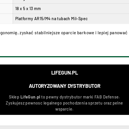
18 x 5 x 13 mm
Platformy AR15/M4 na tubach Mil-Spec
rgonomię, zyskać stabilniejsze oparcie barkowe i lepiej panowa
LIFEGUN.PL
AUTORYZOWANY DYSTRYBUTOR
Sklep
LifeGun.pl
to pewny dystrybutor marki
FAB Defense
.
Zyskujesz pewnosc legalnego pochodzenia sprzetu oraz pelne
wsparcie.