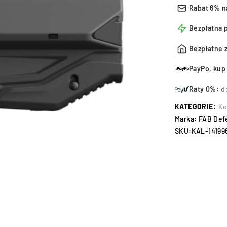
Rabat 6% n
Bezpłatna 
Bezpłatne 
PayPo, kup 
Raty 0%:
d
KATEGORIE:
Ko
Marka:
FAB Def
SKU:
KAL-14199