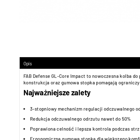
Opis
FAB Defense GL-Core Impact to nowoczesna kolba do p
konstrukcja oraz gumowa stopka pomagają ograniczyć 
Najważniejsze zalety
3-stopniowy mechanizm regulacji odczuwalnego o
Redukcja odczuwalnego odrzutu nawet do 50%
Poprawiona celność i lepsza kontrola podczas strz
Ergonomiczna gumowa stopka dla większego komf