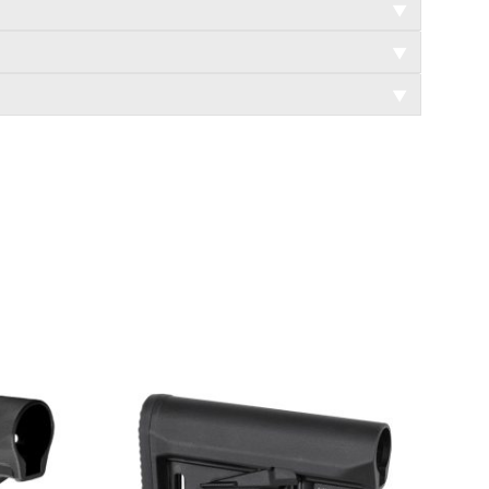
▼
▼
▼
WYPRZEDANE