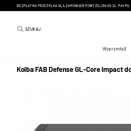
BEZPŁATNA PRZESYŁKA DLA ZAMÓWIEŃ POWYŻEJ 99,00 ZŁ. PAYPO, KU
SZUKAJ
Wyprzedaż
Kolba FAB Defense GL-Core Impact d