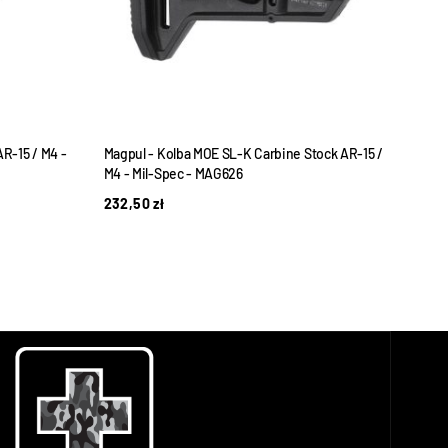
R-15 / M4 -
Magpul - Kolba MOE SL-K Carbine Stock AR-15 /
Magpu
M4 - Mil-Spec - MAG626
M4 -
232,50
zł
261,