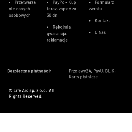
Przetwarza
PayPo – Kup
Formularz
nie danych
teraz, zapłać za
zwrotu
osobowych
30 dn
i
Kontakt
Rękojmia,
O Nas
gwarancja,
reklamacje
Bezpieczne płatności:
Przelewy24, PayU, BLIK,
Karty płatnicze
© Life Aid sp. z o.o. All
Rights Reserved.