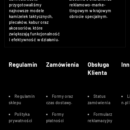
przygotowaliśmy
reklamowo-marke-
najnowsze modele
tingowym w krajowym
kamizelek taktycznych,
obrocie specjalnym.
plecaków, kabur oraz
akcesoriów, które
zwiększają funkcjonalność
i efektywność w działaniu.
Regulamin
Zamówienia
Obsługa
Inn
Klienta
Regulamin
Formy oraz
Status
L
sklepu
czas dostawy
.
zamówienia
n.pl
Polityka
Formy
Formularz
prywatności
płatności
reklamacyjny