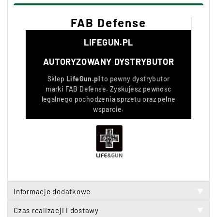
FAB Defense
LIFEGUN.PL
AUTORYZOWANY DYSTRYBUTOR
Sklep
LifeGun.pl
to pewny dystrybutor
marki
FAB Defense
. Zyskujesz pewnosc
legalnego pochodzenia sprzetu oraz pelne
wsparcie.
Informacje dodatkowe
▼
Czas realizacji i dostawy
▼