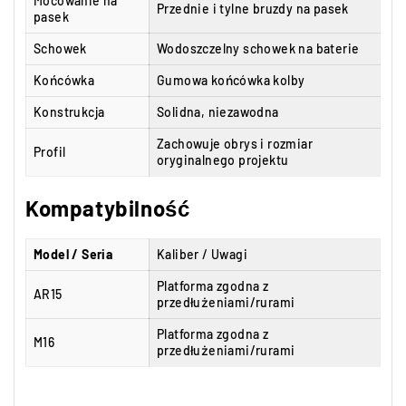
Mocowanie na
Przednie i tylne bruzdy na pasek
pasek
Schowek
Wodoszczelny schowek na baterie
Końcówka
Gumowa końcówka kolby
Konstrukcja
Solidna, niezawodna
Zachowuje obrys i rozmiar
Profil
oryginalnego projektu
Kompatybilność
Model / Seria
Kaliber / Uwagi
Platforma zgodna z
AR15
przedłużeniami/rurami
Platforma zgodna z
M16
przedłużeniami/rurami