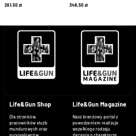
261,50
zł
348,50
zł
Life&Gun Shop
Life&Gun Magazine
Dla strzelców,
Nasz branżowy portal z
pracowników służb
powodzeniem realizuje
mundurowych oraz
wszelkiego rodzaju
survivalowców,
zlecenia o charakterze