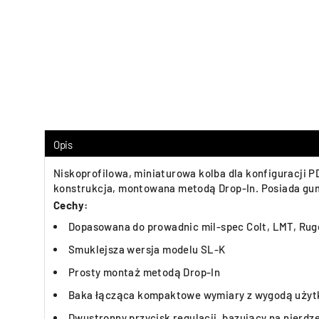
Opis
Niskoprofilowa, miniaturowa kolba dla konfiguracji
konstrukcja, montowana metodą Drop-In. Posiada gumo
Cechy:
Dopasowana do prowadnic mil-spec Colt, LMT, Ruger
Smuklejsza wersja modelu SL-K
Prosty montaż metodą Drop-In
Baka łącząca kompaktowe wymiary z wygodą uży
Dwustronny przycisk regulacji, bazujący na nierdz