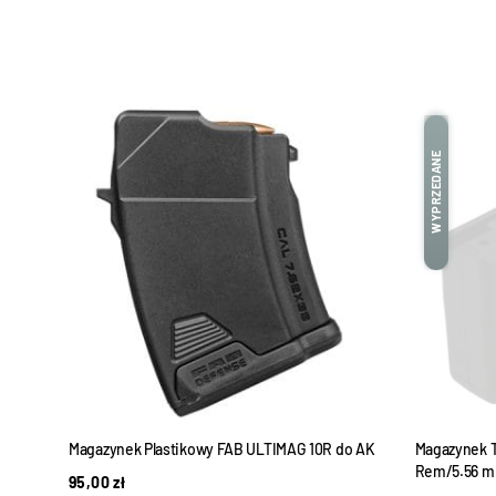
WYPRZEDANE
Magazynek Plastikowy FAB ULTIMAG 10R do AK
Magazynek Ti
Rem/5.56 mm
95,00
zł