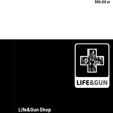
300,00
zł
Life&Gun Shop