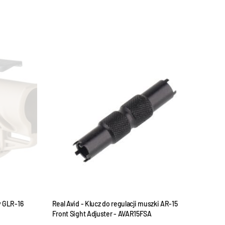
WYPRZEDANE
y GLR-16
Real Avid - Klucz do regulacji muszki AR-15
Front Sight Adjuster - AVAR15FSA
Maga
naboj