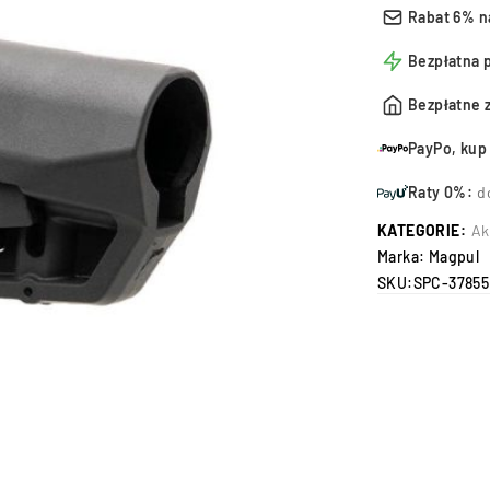
Rabat 6% n
Bezpłatna 
Bezpłatne 
PayPo, kup 
Raty 0%:
d
KATEGORIE:
Ak
Marka:
Magpul
SKU:
SPC-37855