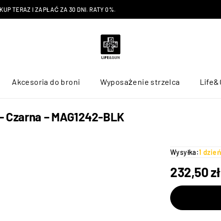
P TERAZ I ZAPŁAĆ ZA 30 DNI. RATY 0%.
Akcesoria do broni
Wyposażenie strzelca
Life&
 – Czarna – MAG1242-BLK
Wysyłka:
1 dzie
232,50
zł