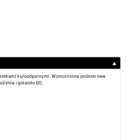
▼
mizelkami kuloodpornymi. Wzmocniona polimerowa
żenia i gniazdo QD.