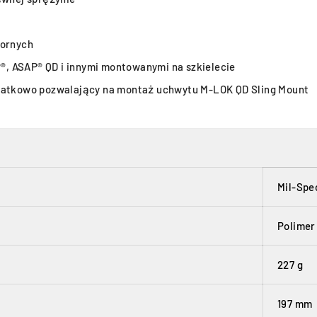
pornych
, ASAP® QD i innymi montowanymi na szkielecie
odatkowo pozwalający na montaż uchwytu M-LOK QD Sling Mount
Mil-Spe
Polimer
227 g
197 mm