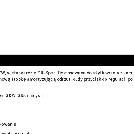
 PDW, w standardzie Mil-Spec. Dostosowana do użytkowania z ka
wą stopkę amortyzującą odrzut, duży przycisk do regulacji poło
, S&W, SIG, i innych
tkowania
ewnej sprężynie