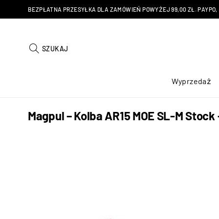
BEZPŁATNA PRZESYŁKA DLA ZAMÓWIEŃ POWYŻEJ 99,00 ZŁ. PAYPO, KU
SZUKAJ
Wyprzedaż
Magpul – Kolba AR15 MOE SL-M Stock