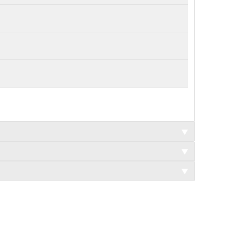
▼
▼
▼