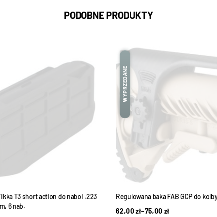
PODOBNE PRODUKTY
WYPRZEDANE
kka T3 short action do naboi .223
Regulowana baka FAB GCP do kolb
, 6 nab.
62,00
zł
–
75,00
zł