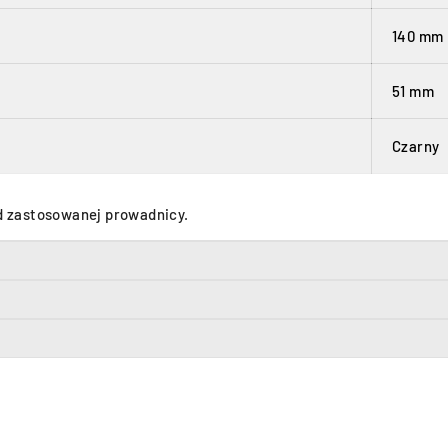
140 mm
51 mm
Czarny
d zastosowanej prowadnicy.