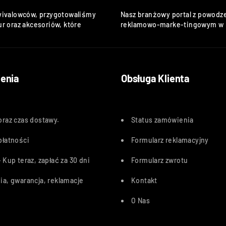
vivalowców, przygotowaliśmy
Nasz branżowy portal z powodze
r oraz akcesoriów, które
reklamowo-marke-tingowym w k
enia
Obsługa Klienta
oraz czas dostawy
.
Status zamówienia
płatności
Formularz reklamacyjny
 Kup teraz, zapłać za 30 dn
i
Formularz zwrotu
ia, gwarancja, reklamacje
Kontakt
O Nas