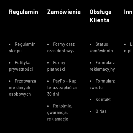
Regulamin
Zamówienia
Obsługa
Inn
Klienta
Regulamin
Formy oraz
Status
L
sklepu
czas dostawy
.
zamówienia
n.pl
Polityka
Formy
Formularz
prywatności
płatności
reklamacyjny
Przetwarza
PayPo – Kup
Formularz
nie danych
teraz, zapłać za
zwrotu
osobowych
30 dn
i
Kontakt
Rękojmia,
O Nas
gwarancja,
reklamacje