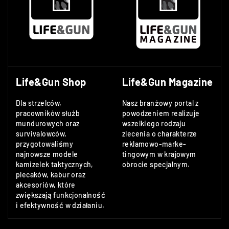
Life&Gun Shop
Life&Gun Magazine
Dla strzelców,
Nasz branżowy portal z
pracowników służb
powodzeniem realizuje
mundurowych oraz
wszelkiego rodzaju
survivalowców,
zlecenia o charakterze
przygotowaliśmy
reklamowo-marke-
najnowsze modele
tingowym w krajowym
kamizelek taktycznych,
obrocie specjalnym.
plecaków, kabur oraz
akcesoriów, które
zwiększają funkcjonalność
i efektywność w działaniu.