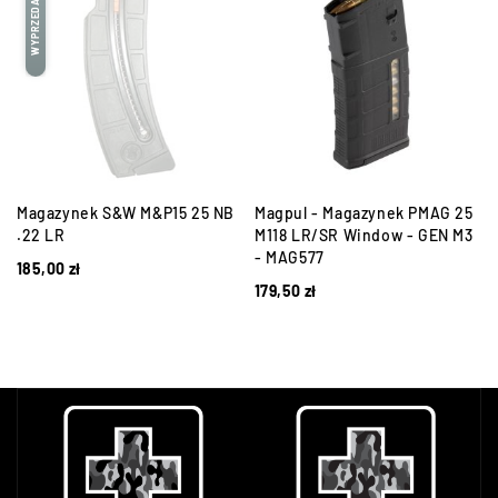
WYPRZEDANE
Magazynek S&W M&P15 25 NB
Magpul - Magazynek PMAG 25
.22 LR
M118 LR/SR Window - GEN M3
- MAG577
185,00
zł
179,50
zł