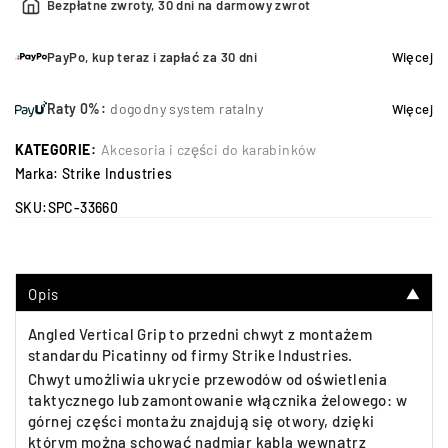
Bezpłatne zwroty, 30 dni na darmowy zwrot
PayPo, kup teraz i zapłać za 30 dni
Więcej
Raty 0%:
dogodny system ratalny
Więcej
KATEGORIE:
Akcesoria i części do karabinków
Marka:
Strike Industries
SKU:
SPC-33660
Opis
▼
Angled Vertical Grip to przedni chwyt z montażem
standardu Picatinny od firmy Strike Industries.
Chwyt umożliwia ukrycie przewodów od oświetlenia
taktycznego lub zamontowanie włącznika żelowego: w
górnej części montażu znajdują się otwory, dzięki
którym można schować nadmiar kabla wewnątrz