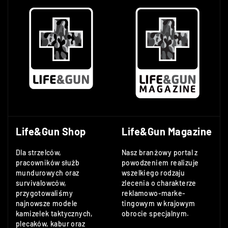
Life&Gun Shop
Life&Gun Magazine
Dla strzelców,
Nasz branżowy portal z
pracowników służb
powodzeniem realizuje
mundurowych oraz
wszelkiego rodzaju
survivalowców,
zlecenia o charakterze
przygotowaliśmy
reklamowo-marke-
najnowsze modele
tingowym w krajowym
kamizelek taktycznych,
obrocie specjalnym.
plecaków, kabur oraz