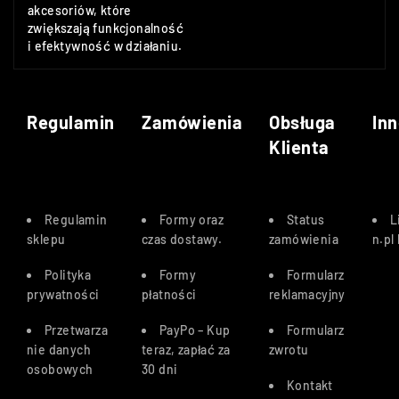
akcesoriów, które
zwiększają funkcjonalność
i efektywność w działaniu.
Regulamin
Zamówienia
Obsługa
Inn
Klienta
Regulamin
Formy oraz
Status
L
sklepu
czas dostawy
.
zamówienia
n.pl
Polityka
Formy
Formularz
prywatności
płatności
reklamacyjny
Przetwarza
PayPo – Kup
Formularz
nie danych
teraz, zapłać za
zwrotu
osobowych
30 dn
i
Kontakt