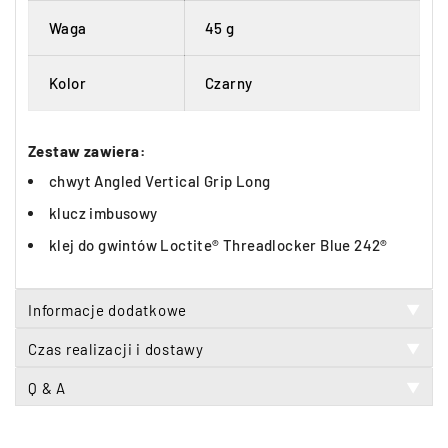
Waga
45 g
Kolor
Czarny
Zestaw zawiera:
chwyt Angled Vertical Grip Long
klucz imbusowy
klej do gwintów Loctite® Threadlocker Blue 242®
Informacje dodatkowe
▼
Czas realizacji i dostawy
▼
Q & A
▼