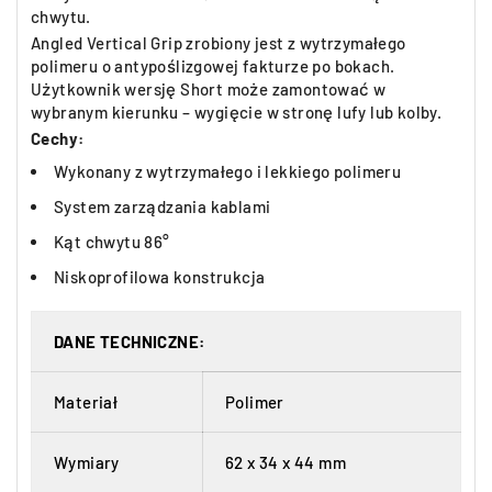
chwytu.
Angled Vertical Grip zrobiony jest z wytrzymałego
polimeru o antypoślizgowej fakturze po bokach.
Użytkownik wersję Short może zamontować w
wybranym kierunku – wygięcie w stronę lufy lub kolby.
Cechy:
Wykonany z wytrzymałego i lekkiego polimeru
System zarządzania kablami
Kąt chwytu 86°
Niskoprofilowa konstrukcja
DANE TECHNICZNE:
Materiał
Polimer
Wymiary
62 x 34 x 44 mm