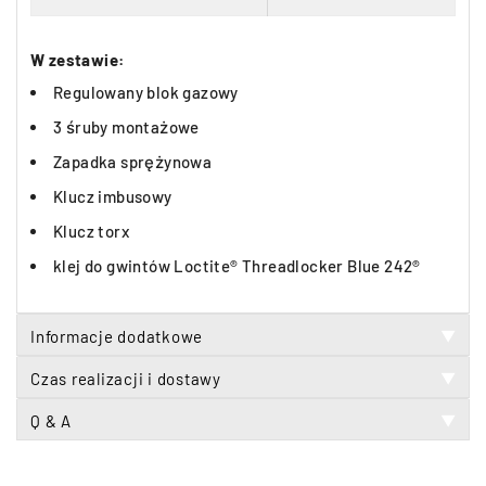
W zestawie:
Regulowany blok gazowy
3 śruby montażowe
Zapadka sprężynowa
Klucz imbusowy
Klucz torx
klej do gwintów Loctite® Threadlocker Blue 242®
Informacje dodatkowe
▼
Czas realizacji i dostawy
▼
Q & A
▼