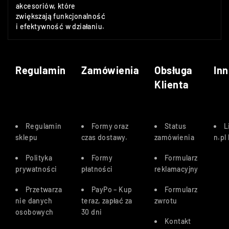
akcesoriów, które
zwiększają funkcjonalność
i efektywność w działaniu.
Regulamin
Zamówienia
Obsługa
Inn
Klienta
Regulamin
Formy oraz
Status
L
sklepu
czas dostawy
.
zamówienia
n.pl
Polityka
Formy
Formularz
prywatności
płatności
reklamacyjny
Przetwarza
PayPo – Kup
Formularz
nie danych
teraz, zapłać za
zwrotu
osobowych
30 dn
i
Kontakt