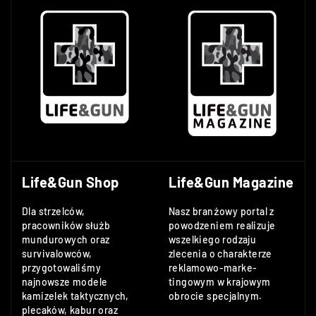
Life&Gun Shop
Life&Gun Magazine
Dla strzelców,
Nasz branżowy portal z
pracowników służb
powodzeniem realizuje
mundurowych oraz
wszelkiego rodzaju
survivalowców,
zlecenia o charakterze
przygotowaliśmy
reklamowo-marke-
najnowsze modele
tingowym w krajowym
kamizelek taktycznych,
obrocie specjalnym.
plecaków, kabur oraz