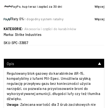
PayPo, kup teraz i zapłać za 30 dni
Więcej
Raty 0%:
dogodny system ratalny
Więcej
KATEGORIE:
Akcesoria i części do karabinków
Marka:
Strike Industries
SKU:
SPC-33657
Opis
▼
Regulowany blok gazowy do karabinków AR-15,
kompatybilny z lufami Mil-Spec. Umożliwia szybką
regulację przepływu gazu bez konieczności użycia
narzędzi, co pozwala na przystosowanie broni do
wykorzystywanej amunicji, długości lufy czy też tłumika
dźwięku.
Uwaga:
Zalecana wartość dla 3 śrub zaciskowych nie