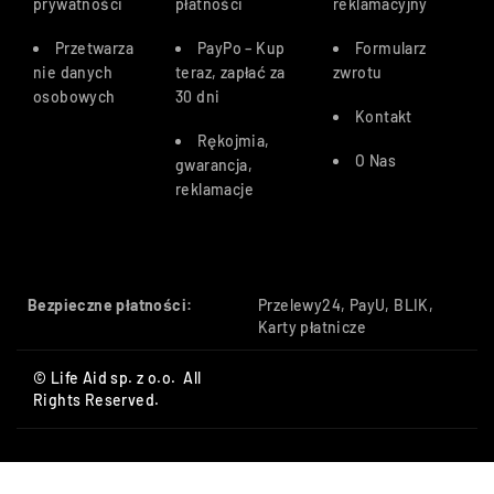
prywatności
płatności
reklamacyjny
Przetwarza
PayPo – Kup
Formularz
nie danych
teraz, zapłać za
zwrotu
osobowych
30 dn
i
Kontakt
Rękojmia,
O Nas
gwarancja,
reklamacje
Bezpieczne płatności:
Przelewy24, PayU, BLIK,
Karty płatnicze
© Life Aid sp. z o.o. All
Rights Reserved.