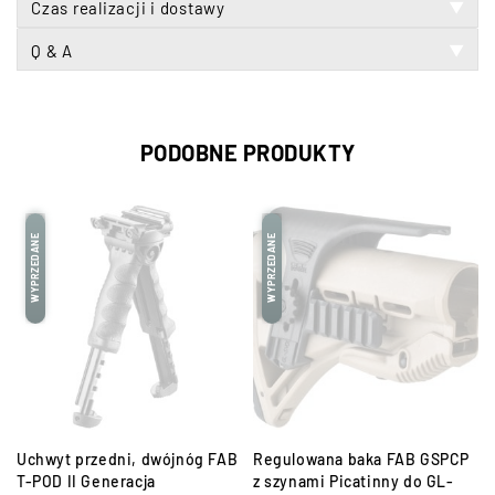
Czas realizacji i dostawy
▼
Q & A
▼
PODOBNE PRODUKTY
WYPRZEDANE
WYPRZEDANE
Uchwyt przedni, dwójnóg FAB
Regulowana baka FAB GSPCP
T-POD II Generacja
z szynami Picatinny do GL-