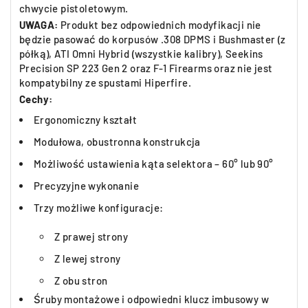
chwycie pistoletowym.
UWAGA:
Produkt bez odpowiednich modyfikacji nie
będzie pasować do korpusów .308 DPMS i Bushmaster (z
półką), ATI Omni Hybrid (wszystkie kalibry), Seekins
Precision SP 223 Gen 2 oraz F-1 Firearms oraz nie jest
kompatybilny ze spustami Hiperfire.
Cechy:
Ergonomiczny kształt
Modułowa, obustronna konstrukcja
Możliwość ustawienia kąta selektora – 60° lub 90°
Precyzyjne wykonanie
Trzy możliwe konfiguracje:
Z prawej strony
Z lewej strony
Z obu stron
Śruby montażowe i odpowiedni klucz imbusowy w