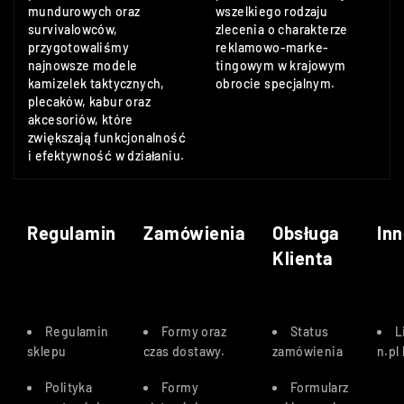
mundurowych oraz
wszelkiego rodzaju
survivalowców,
zlecenia o charakterze
przygotowaliśmy
reklamowo-marke-
najnowsze modele
tingowym w krajowym
kamizelek taktycznych,
obrocie specjalnym.
plecaków, kabur oraz
akcesoriów, które
zwiększają funkcjonalność
i efektywność w działaniu.
Regulamin
Zamówienia
Obsługa
Inn
Klienta
Regulamin
Formy oraz
Status
L
sklepu
czas dostawy
.
zamówienia
n.pl
Polityka
Formy
Formularz