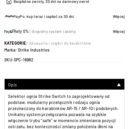
Bezpłatne zwroty, 30 dni na darmowy zwrot
PayPo, kup teraz i zapłać za 30 dni
Więcej
Raty 0%:
dogodny system ratalny
Więcej
KATEGORIE:
Akcesoria i części do karabinków
Marka:
Strike Industries
SKU:
SPC-16982
Opis
▼
Selektor ognia Strike Switch to zaprojektowany od
podstaw, modularny przełącznik rodzaju ognia
przeznaczony do karabinków AR-15 / AR-10 i podobnych.
Unikalny system przełączania pozwala na szybkie
włączenie trybu “safe” w momencie zmieniania pozycji
ostrzału, bez konieczności zmiany położenia dłoni na