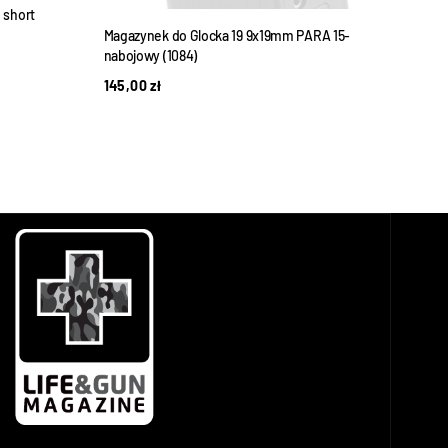
 short
Magazynek do Glocka 19 9x19mm PARA 15-
nabojowy (1084)
145,00
zł