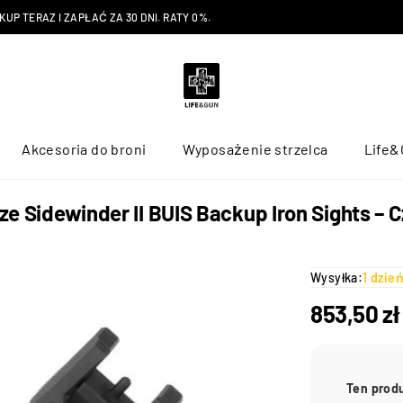
P TERAZ I ZAPŁAĆ ZA 30 DNI. RATY 0%.
Akcesoria do broni
Wyposażenie strzelca
Life&
cze Sidewinder II BUIS Backup Iron Sights –
Wysyłka:
1 dzie
853,50
zł
Ten prod