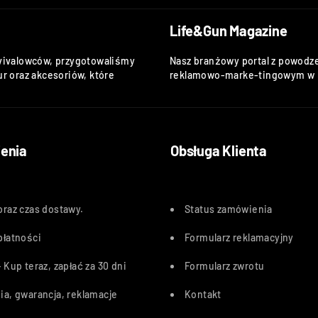
Life&Gun Magazine
vivalowców, przygotowaliśmy
Nasz branżowy portal z powodze
r oraz akcesoriów, które
reklamowo-marke-tingowym w k
enia
Obsługa Klienta
oraz czas dostawy
.
Status zamówienia
płatności
Formularz reklamacyjny
 Kup teraz, zapłać za 30 dn
i
Formularz zwrotu
ia, gwarancja, reklamacje
Kontakt