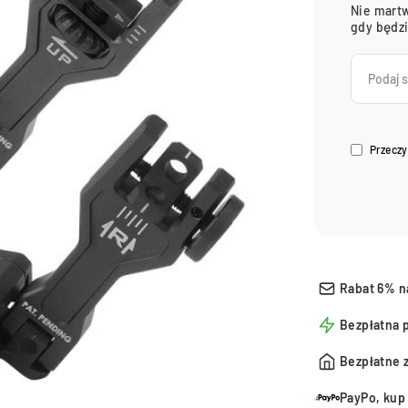
Nie martw
gdy będz
Przeczy
Rabat 6% n
Bezpłatna 
Bezpłatne 
PayPo, kup 