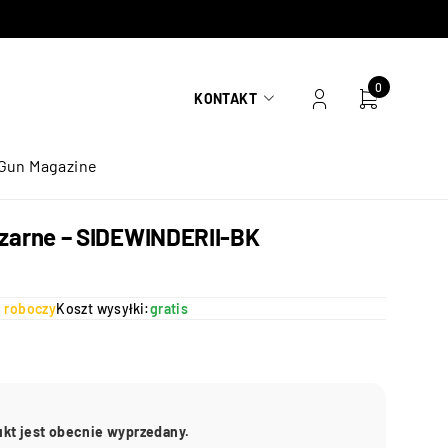
0
KONTAKT
Gun Magazine
 Czarne – SIDEWINDERII-BK
ń roboczy
Koszt wysyłki:
gratis
ukt jest obecnie wyprzedany.