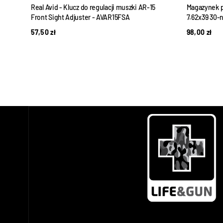
Real Avid - Klucz do regulacji muszki AR-15
Magazynek p
Front Sight Adjuster - AVAR15FSA
7.62x39 30-
57,50
zł
98,00
zł