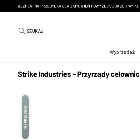
BEZPŁATNA PRZESYŁKA DLA ZAMÓWIEŃ POWYŻEJ 99,00 ZŁ. PAYPO, KU
SZUKAJ
Wyprzedaż
Strike Industries – Przyrządy celowni
WYPRZEDANE