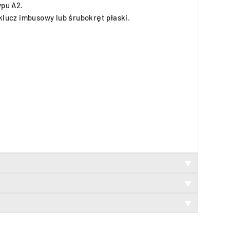
ypu A2.
lucz imbusowy lub śrubokręt płaski.
▼
▼
▼