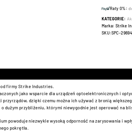
Raty 0%:
d
KATEGORIE:
Ak
Marka:
Strike I
SKU:
SPC-2969
od firmy Strike Industries.
czonych jako wsparcie dla urządzeń optoelektronicznych i opty
i przyrządów, dzięki czemu można ich używać z bronią większego
o dużym przybliżeniu, którymi niewygodnie jest operować na blis
inium powoduje niezwykle wysoką odporność na zarysowania i wp
nego pokrętła.