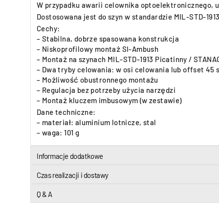
W przypadku awarii celownika optoelektronicznego, u
Dostosowana jest do szyn w standardzie MIL-STD-1913
Cechy:
– Stabilna, dobrze spasowana konstrukcja
– Niskoprofilowy montaż SI-Ambush
– Montaż na szynach MIL-STD-1913 Picatinny / STANA
– Dwa tryby celowania: w osi celowania lub offset 45 
– Możliwość obustronnego montażu
– Regulacja bez potrzeby użycia narzędzi
– Montaż kluczem imbusowym (w zestawie)
Dane techniczne:
– materiał: aluminium lotnicze, stal
– waga: 101 g
Informacje dodatkowe
Czas realizacji i dostawy
Q & A