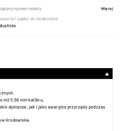
ogodny system ratalny
Więcej
cesoria i części do karabinków
ndustries
4
▼
cznych.
 niż 5,56 mm kalibru.
kie dystanse, jak i jako awaryjne przyrządy podczas
ływ środowiska.