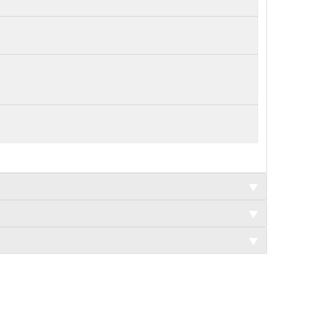
▼
▼
▼