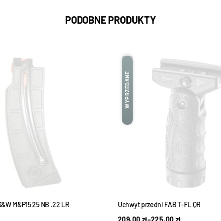
PODOBNE PRODUKTY
WYPRZEDANE
S&W M&P15 25 NB .22 LR
Uchwyt przedni FAB T-FL QR
209,00
zł
–
225,00
zł