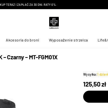
P TERAZ I ZAPŁAĆ ZA 30 DNI. RATY 0%.
Akcesoria do broni
Wyposażenie strzelca
Life&
K – Czarny – MT-FGM01X
Wysyłka:
1 dzie
125,50
zł