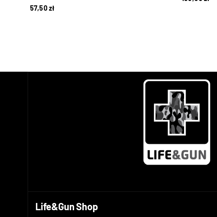
57,50
zł
Life&Gun Shop