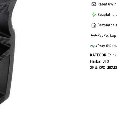
Rabat 6% n
Bezpłatna 
Bezpłatne 
PayPo, kup 
Raty 0%:
d
KATEGORIE:
Ak
Marka:
UTG
SKU:
SPC-3623