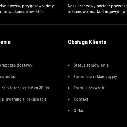
vivalowców, przygotowaliśmy
Nasz branżowy portal z powodze
r oraz akcesoriów, które
reklamowo-marke-tingowym w k
enia
Obsługa Klienta
oraz czas dostawy
.
Status zamówienia
płatności
Formularz reklamacyjny
 Kup teraz, zapłać za 30 dn
i
Formularz zwrotu
ia, gwarancja, reklamacje
Kontakt
O Nas