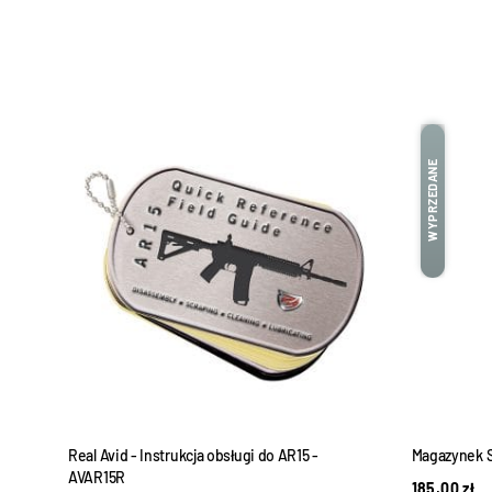
WYPRZEDANE
MODS
Real Avid - Instrukcja obsługi do AR15 -
Magazynek 
AVAR15R
185,00
zł