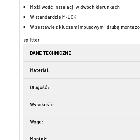
Możliwość instalacji w dwóch kierunkach
W standardzie M-LOK
W zestawie z kluczem imbusowym i śrubą montaż
splitter
DANE TECHNICZNE
Materiał:
Długość:
Wysokość:
Waga:
Montaż: