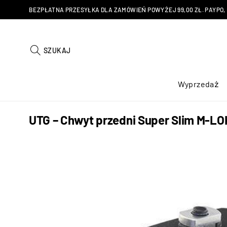
BEZPŁATNA PRZESYŁKA DLA ZAMÓWIEŃ POWYŻEJ 99,00 ZŁ. PAYPO, KU
SZUKAJ
Wyprzedaż
UTG – Chwyt przedni Super Slim M-LO