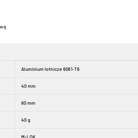
ową
Aluminium lotnicze 6061-T6
40 mm
60 mm
40 g
M-LOK