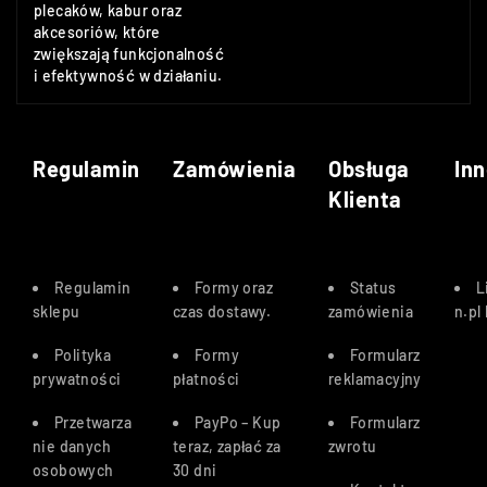
plecaków, kabur oraz
akcesoriów, które
zwiększają funkcjonalność
i efektywność w działaniu.
Regulamin
Zamówienia
Obsługa
Inn
Klienta
Regulamin
Formy oraz
Status
L
sklepu
czas dostawy
.
zamówienia
n.pl
Polityka
Formy
Formularz
prywatności
płatności
reklamacyjny
Przetwarza
PayPo – Kup
Formularz
nie danych
teraz, zapłać za
zwrotu
osobowych
30 dn
i