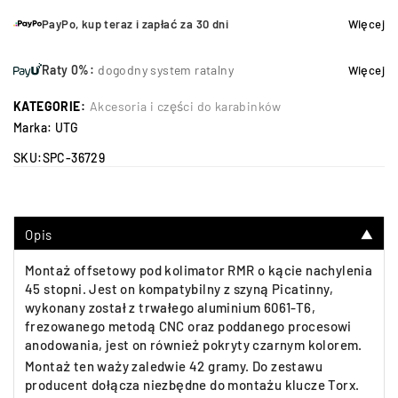
PayPo, kup teraz i zapłać za 30 dni
Więcej
Raty 0%:
dogodny system ratalny
Więcej
KATEGORIE:
Akcesoria i części do karabinków
Marka:
UTG
SKU:
SPC-36729
Opis
▼
Montaż offsetowy pod kolimator RMR o kącie nachylenia
45 stopni. Jest on kompatybilny z szyną Picatinny,
wykonany został z trwałego aluminium 6061-T6,
frezowanego metodą CNC oraz poddanego procesowi
anodowania, jest on również pokryty czarnym kolorem.
Montaż ten waży zaledwie 42 gramy. Do zestawu
producent dołącza niezbędne do montażu klucze Torx.