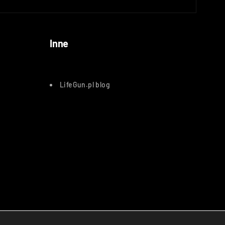
Inne
LifeGun.pl blog
atnicze