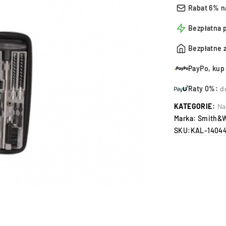
Rabat 6% n
Bezpłatna 
Bezpłatne 
PayPo, kup 
Raty 0%:
d
KATEGORIE:
Na
Marka:
Smith&
SKU:
KAL-1404