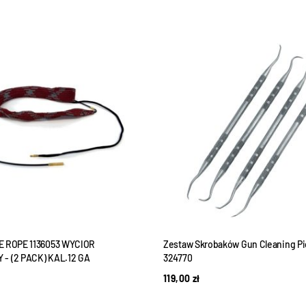
E ROPE 1136053 WYCIOR
Zestaw Skrobaków Gun Cleaning Pi
- (2 PACK) KAL.12 GA
324770
119,00
zł