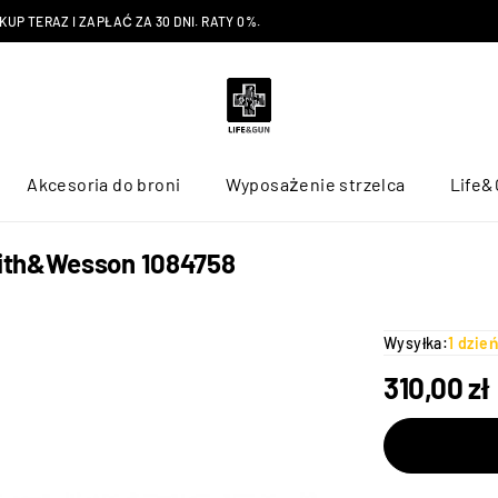
P TERAZ I ZAPŁAĆ ZA 30 DNI. RATY 0%.
Akcesoria do broni
Wyposażenie strzelca
Life&
mith&Wesson 1084758
Wysyłka:
1 dzie
310,00
zł