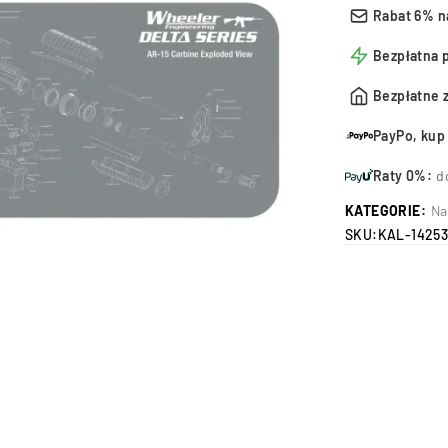
Rabat 6% n
Bezpłatna 
Bezpłatne 
PayPo, kup 
Raty 0%:
d
KATEGORIE:
Na
SKU:
KAL-14253