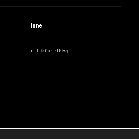
Inne
LifeGun.pl blog
atnicze