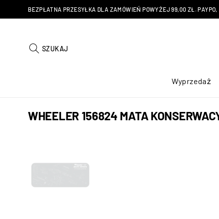
BEZPŁATNA PRZESYŁKA DLA ZAMÓWIEŃ POWYŻEJ 99,00 ZŁ. PAYPO, KU
SZUKAJ
Wyprzedaż
WHEELER 156824 MATA KONSERWACY