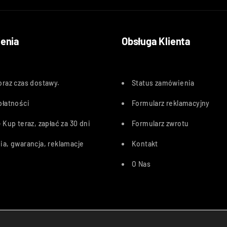
enia
Obsługa Klienta
oraz czas dostawy
.
Status zamówienia
płatności
Formularz reklamacyjny
 Kup teraz, zapłać za 30 dn
i
Formularz zwrotu
ia, gwarancja, reklamacje
Kontakt
O Nas
Przelewy24, PayU, BLIK, Karty pł