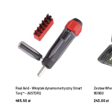
Real Avid - Wkrętak dynamometryczny Smart
Zestaw Whee
Torq™ - AVSTORQ
951900
465,50
zł
243,00
zł