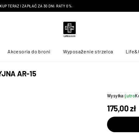
P TERAZ I ZAPŁAĆ ZA 30 DNI. RATY 0%.
Akcesoria do broni
Wyposażenie strzelca
Life&
JNA AR-15
Wysyłka:
jutro
K
175,00
zł