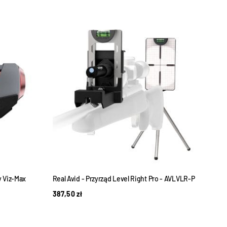
ty Viz-Max
Real Avid - Przyrząd Level Right Pro - AVLVLR-P
Zesta
387,50
zł
326