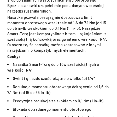
śrub do zadanych wartości momentu obrotowego.
Będzie stanowić uzupełnienie posiadanych wcześniej
narzędzi rusznikarskich.
Nasadka pozwala precyzyjnie dostosować limit
momentu obrotowego w zakresie od 1,6 do 7,1 Nm (od 15
do 65 in-lb) ze skokiem co 0,1 Nm (1 in-lb). Narzędzie
Smart-Torq jest kompatybilne z bitami i rękojeściami z
sześciokątną końcówką oraz gwintem o wielkości 1/4″.
Oznacza to, że nasadkę można zastosować z innymi
narzędziami o kompatybilnych elementach.
Cechy:
Nasadka Smart-Torq do bitów sześciokątnych o
wielkości 1/4″
Gwint i gniazdo sześciokątne o wielkości 1/4″
Regulacja momentu obrotowego dokręcenia od 1,6 do
7,1 Nm (od 15 do 65 in-lb)
Precyzyjna regulacja ze skokiem co 0,1 Nm (1 in-lb)
Blokada do zadanego momentu obrotowego