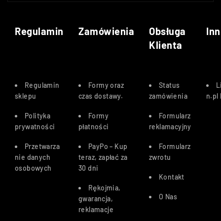
Regulamin
Zamówienia
Obsługa
Inn
Klienta
Regulamin
Formy oraz
Status
L
sklepu
czas dostawy
.
zamówienia
n.pl
Polityka
Formy
Formularz
prywatności
płatności
reklamacyjny
Przetwarza
PayPo – Kup
Formularz
nie danych
teraz, zapłać za
zwrotu
osobowych
30 dn
i
Kontakt
Rękojmia,
O Nas
gwarancja,
reklamacje