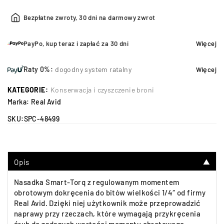
Bezpłatne zwroty, 30 dni na darmowy zwrot
PayPo, kup teraz i zapłać za 30 dni
Więcej
Raty 0%:
dogodny system ratalny
Więcej
KATEGORIE:
Konserwacja i czyszczenie broni
Marka:
Real Avid
SKU:
SPC-48499
Opis
▼
Nasadka Smart-Torq z regulowanym momentem
obrotowym dokręcenia do bitów wielkości 1/4″ od firmy
Real Avid. Dzięki niej użytkownik może przeprowadzić
naprawy przy rzeczach, które wymagają przykręcenia