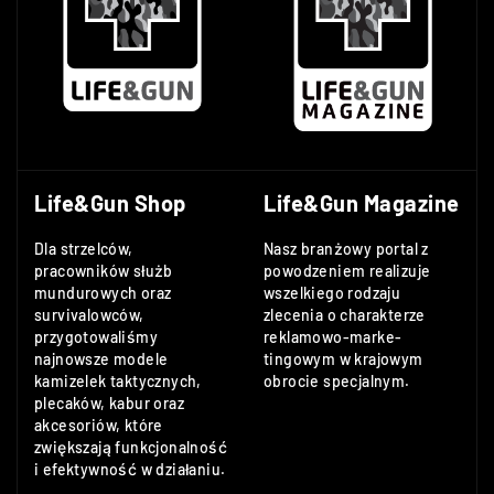
Life&Gun Shop
Life&Gun Magazine
Dla strzelców,
Nasz branżowy portal z
pracowników służb
powodzeniem realizuje
mundurowych oraz
wszelkiego rodzaju
survivalowców,
zlecenia o charakterze
przygotowaliśmy
reklamowo-marke-
najnowsze modele
tingowym w krajowym
kamizelek taktycznych,
obrocie specjalnym.
plecaków, kabur oraz
akcesoriów, które
zwiększają funkcjonalność
i efektywność w działaniu.