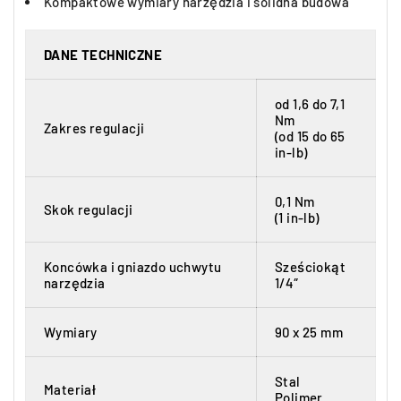
Kompaktowe wymiary narzędzia i solidna budowa
DANE TECHNICZNE
od 1,6 do 7,1
Nm
Zakres regulacji
(od 15 do 65
in-lb)
0,1 Nm
Skok regulacji
(1 in-lb)
Koncówka i gniazdo uchwytu
Sześciokąt
narzędzia
1/4″
Wymiary
90 x 25 mm
Stal
Materiał
Polimer