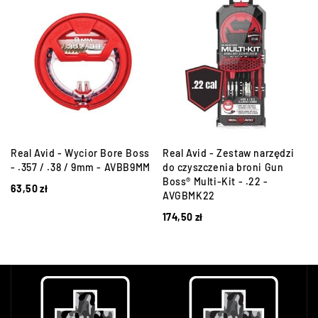
Real Avid - Wycior Bore Boss
Real Avid - Zestaw narzędzi
-
- .357 / .38 / 9mm - AVBB9MM
do czyszczenia broni Gun
Boss® Multi-Kit - .22 -
63,50
zł
AVGBMK22
174,50
zł