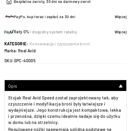
Bezpłatne zwroty, 30 dni na darmowy zwrot
PayPo, kup teraz i zapłać za 30 dni
Więcej
Raty 0%:
dogodny system ratalny
Więcej
KATEGORIE:
Konserwacja i czyszczenie broni
Marka:
Real Avid
SKU:
SPC-40005
Opis
▼
Stojak Real Avid Speed został zaprojektowany tak, aby
czyszczenie i modyfikacja broni były łatwiejsze i
wydajniejsze. Jego konstrukcja jest kompaktowa, lekka
i przenośna, dzięki czemu idealnie nadaje się do użytku
w domu lub na strzelnicy.
Regulowane nóżki zapewniają solidną podstawę na