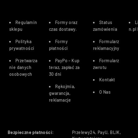
Regulamin
Formy oraz
Status
L
sklepu
czas dostawy
.
zamówienia
n.pl
Polityka
Formy
Formularz
prywatności
płatności
reklamacyjny
Przetwarza
PayPo – Kup
Formularz
nie danych
teraz, zapłać za
zwrotu
osobowych
30 dn
i
Kontakt
Rękojmia,
O Nas
gwarancja,
reklamacje
Bezpieczne płatności:
Przelewy24, PayU, BLIK,