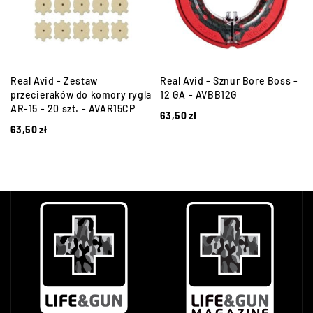
Real Avid - Zestaw
Real Avid - Sznur Bore Boss -
przecieraków do komory rygla
12 GA - AVBB12G
AR-15 - 20 szt. - AVAR15CP
63,50
zł
63,50
zł