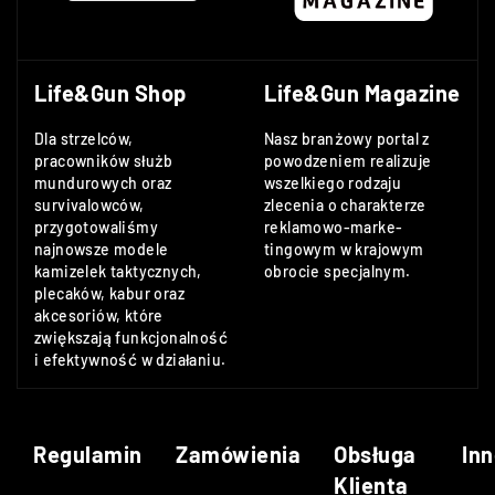
Life&Gun Shop
Life&Gun Magazine
Dla strzelców,
Nasz branżowy portal z
pracowników służb
powodzeniem realizuje
mundurowych oraz
wszelkiego rodzaju
survivalowców,
zlecenia o charakterze
przygotowaliśmy
reklamowo-marke-
najnowsze modele
tingowym w krajowym
kamizelek taktycznych,
obrocie specjalnym.
plecaków, kabur oraz
akcesoriów, które
zwiększają funkcjonalność
i efektywność w działaniu.
Regulamin
Zamówienia
Obsługa
Inn
Klienta