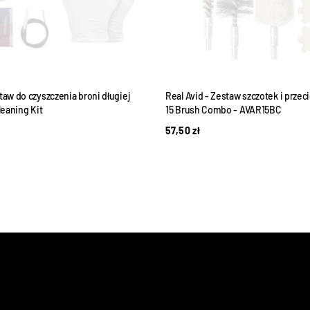
taw do czyszczenia broni długiej
Real Avid - Zestaw szczotek i prze
leaning Kit
15 Brush Combo - AVAR15BC
57,50
zł