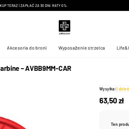
P TERAZ I ZAPŁAĆ ZA 30 DNI. RATY 0%.
Akcesoria do broni
Wyposażenie strzelca
Life&
m Carbine – AVBB9MM-CAR
Wysyłka:
1 dzie
63,50
zł
Ten prod