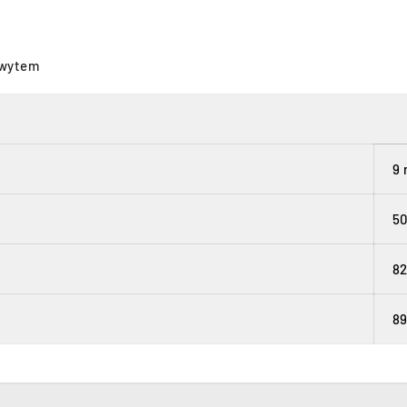
hwytem
9
50
82
89