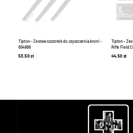
un
Tipton - Zestaw szczotek do czyszczenia broni -
Tipton - Zes
654866
Rifle Field C
53,50
zł
44,50
zł