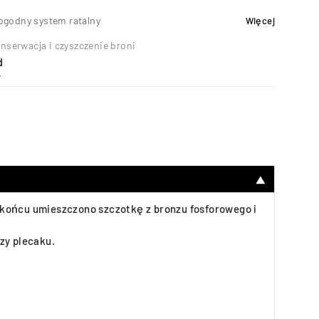
ogodny system ratalny
Więcej
nserwacja i czyszczenie broni
d
7
▼
j końcu umieszczono szczotkę z bronzu fosforowego i
zy plecaku.