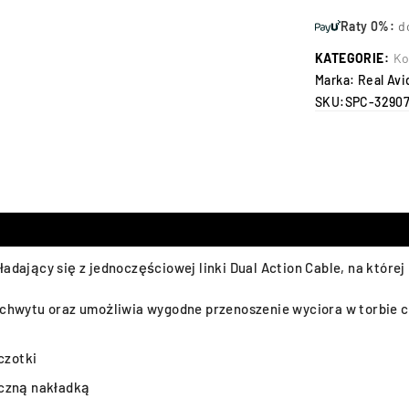
Raty 0%:
d
KATEGORIE:
Ko
Marka:
Real Avi
SKU:
SPC-3290
ładający się z jednoczęściowej linki Dual Action Cable, na które
 uchwytu oraz umożliwia wygodne przenoszenie wyciora w torbie c
czotki
yczną nakładką