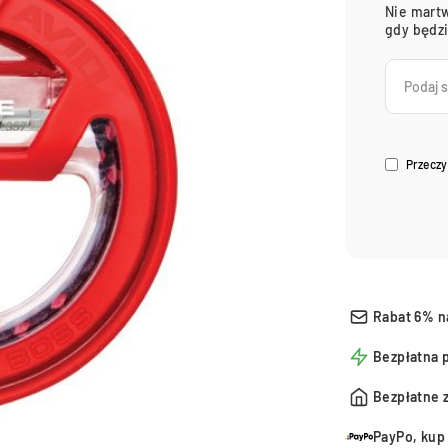
Nie martw
gdy będz
Przeczy
Rabat 6% n
Bezpłatna 
Bezpłatne 
PayPo, kup 