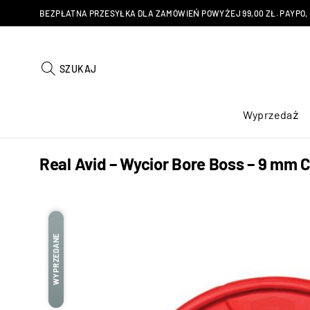
BEZPŁATNA PRZESYŁKA DLA ZAMÓWIEŃ POWYŻEJ 99,00 ZŁ. PAYPO, KU
SZUKAJ
Wyprzedaż
Real Avid – Wycior Bore Boss – 9 m
WYPRZEDANE