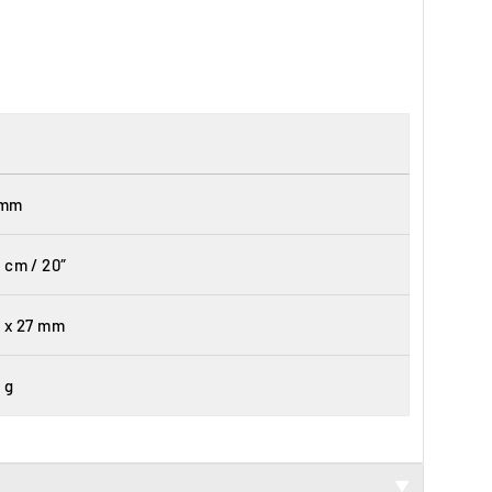
 mm
 cm / 20″
 x 27 mm
 g
▼