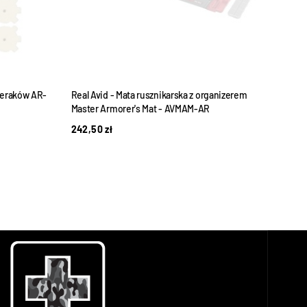
cieraków AR-
Real Avid - Mata rusznikarska z organizerem
Real 
Master Armorer's Mat - AVMAM-AR
Cham
242,50
zł
164,