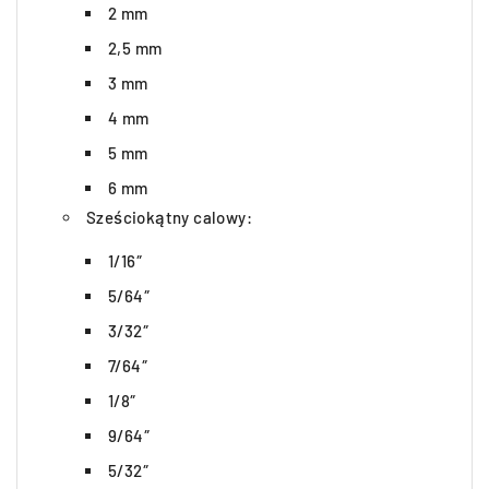
2 mm
2,5 mm
3 mm
4 mm
5 mm
6 mm
Sześciokątny calowy:
1/16″
5/64″
3/32″
7/64″
1/8″
9/64″
5/32″