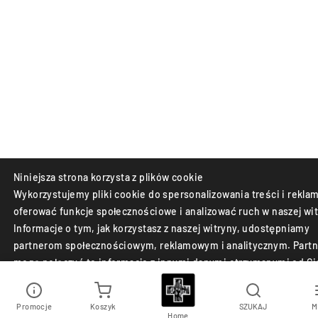
Niniejsza strona korzysta z plików cookie
Wykorzystujemy pliki cookie do spersonalizowania treści i reklam
oferować funkcje społecznościowe i analizować ruch w naszej wit
Informacje o tym, jak korzystasz z naszej witryny, udostępniamy
partnerom społecznościowym, reklamowym i analitycznym. Partn
mogą połączyć te informacje z innymi danymi otrzymanymi od Ci
lub uzyskanymi podczas korzystania z ich usług.
Promocje
Koszyk
SZUKAJ
M
Akceptuj
Odrzuć
Home