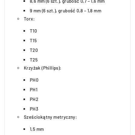
8,6 mm (6 szt.), grubość 0,7 – 1,6 mm
9 mm (6 szt.), grubość 0,8 – 1,8 mm
Torx:
T10
T15
T20
T25
Krzyżak (Phillips):
PH0
PH1
PH2
PH3
Sześciokątny metryczny:
1,5 mm