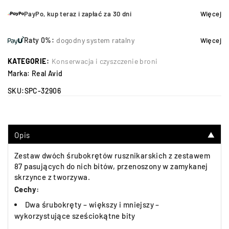
PayPo, kup teraz i zapłać za 30 dni
Więcej
Raty 0%:
dogodny system ratalny
Więcej
KATEGORIE:
Konserwacja i czyszczenie broni
Marka:
Real Avid
SKU:
SPC-32906
Opis
▼
Zestaw dwóch śrubokrętów rusznikarskich z zestawem
87 pasujących do nich bitów, przenoszony w zamykanej
skrzynce z tworzywa.
Cechy:
Dwa śrubokręty – większy i mniejszy –
wykorzystujące sześciokątne bity