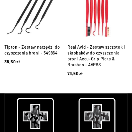
Tipton - Zestaw narzędzi do
Real Avid - Zestaw szczotek i
czyszczenia broni - 549864
skrobaków do czyszczenia
broni Accu-Grip Picks &
38,50
zł
Brushes - AVPBS
73,50
zł