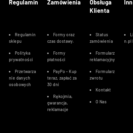
Regulamin
Zamówienia
Obsługa
Inn
Klienta
Regulamin
Formy oraz
Status
L
sklepu
czas dostawy
.
zamówienia
n.pl
Polityka
Formy
Formularz
prywatności
płatności
reklamacyjny
Przetwarza
PayPo – Kup
Formularz
nie danych
teraz, zapłać za
zwrotu
osobowych
30 dn
i
Kontakt
Rękojmia,
O Nas
gwarancja,
reklamacje