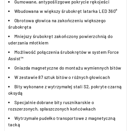
Gumowane, antypoślizgowe pokrycie rękojeści
Wbudowana w większy śrubokręt latarka LED 360°
Obrotowa głowica na zakończeniu większego
śrubokręta
Mniejszy śrubokręt zakończony powierzchnią do
uderzania młotkiem
Możliwość połączenia śrubokrętów w system Force
Assist™
Gniazda magnetyczne do montażu wymiennych bitów
W zestawie 87 sztuk bitów o różnych głowicach
Bity wykonane z wytrzymałej stali S2, pokryte czarną
oksydą
Specjalnie dobrane bity rusznikarskie o
rozszerzonych, spłaszczonych końcówkach
Wytrzymałe pudełko transportowe z magnetyczną
tacką