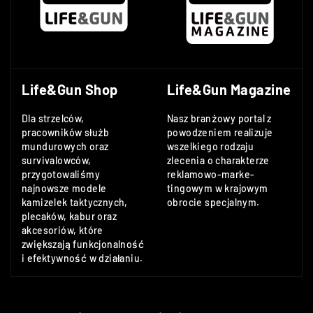
Life&Gun Shop
Life&Gun Magazine
Dla strzelców,
Nasz branżowy portal z
pracowników służb
powodzeniem realizuje
mundurowych oraz
wszelkiego rodzaju
survivalowców,
zlecenia o charakterze
przygotowaliśmy
reklamowo-marke-
najnowsze modele
tingowym w krajowym
kamizelek taktycznych,
obrocie specjalnym.
plecaków, kabur oraz
akcesoriów, które
zwiększają funkcjonalność
i efektywność w działaniu.