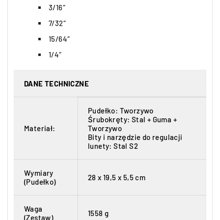
3/16″
7/32″
15/64″
1/4″
DANE TECHNICZNE
Pudełko: Tworzywo
Śrubokręty: Stal + Guma +
Materiał:
Tworzywo
Bity i narzędzie do regulacji
lunety: Stal S2
Wymiary
28 x 19,5 x 5,5 cm
(Pudełko)
Waga
1558 g
(Zestaw)