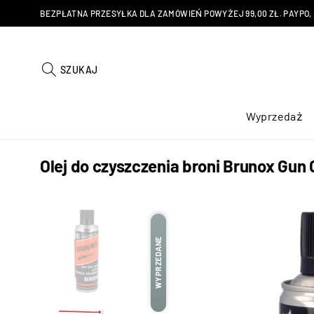
BEZPŁATNA PRZESYŁKA DLA ZAMÓWIEŃ POWYŻEJ 99,00 ZŁ. PAYPO, KU
SZUKAJ
Wyprzedaż
Olej do czyszczenia broni Brunox Gun
WYPRZEDANE