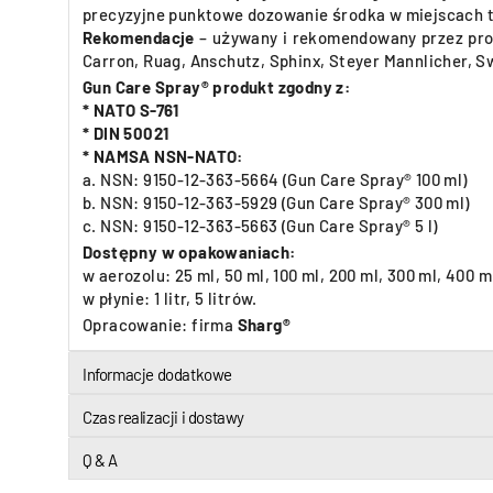
precyzyjne punktowe dozowanie środka w miejscach 
Rekomendacje
– używany i rekomendowany przez produ
Carron, Ruag, Anschutz, Sphinx, Steyer Mannlicher, Sw
Gun Care Spray® produkt zgodny z:
* NATO S-761
* DIN 50021
* NAMSA NSN-NATO:
a. NSN: 9150-12-363-5664 (Gun Care Spray® 100 ml)
b. NSN: 9150-12-363-5929 (Gun Care Spray® 300 ml)
c. NSN: 9150-12-363-5663 (Gun Care Spray® 5 l)
Dostępny w opakowaniach:
w aerozolu: 25 ml, 50 ml, 100 ml, 200 ml, 300 ml, 400 m
w płynie: 1 litr, 5 litrów.
Opracowanie: firma
Sharg®
Informacje dodatkowe
Czas realizacji i dostawy
Q & A