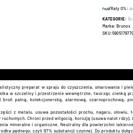
Raty 0%:
d
KATEGORIE:
Śr
Marka:
Brunox
SKU:
590517977
alistyczny preparat w spraju do czyszczenia, smarowania i pie
Wnika w szczeliny i przestrzenie wewnętrzne, tworząc cienką pr
i broń palną, kolekcjonerską, alarmową, czarnoprochową, pne
części z metalu, usuwa pozostałości prochu, nagaru, ołowiu, 
chomych. Chroni przed wilgocią, korozją (usuwa nalot rdzy), neu
enia mineralne i organiczne. Neutralny dla powierzchni lakiero
odka pędnego, czyli 97% substancji czynnej. Do produktu dołą