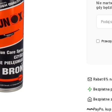
Nie martw
gdy będz
Przeczy
Rabat 6% n
Bezpłatna 
Bezpłatne 
PayPo, kup 