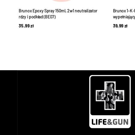
o
Brunox Epoxy Spray 150ml, 2w1 neutralizator
Brunox 1-K-F
czny
rdzy i podkład (BE07)
wypełniający
35,99
zł
39,99
zł