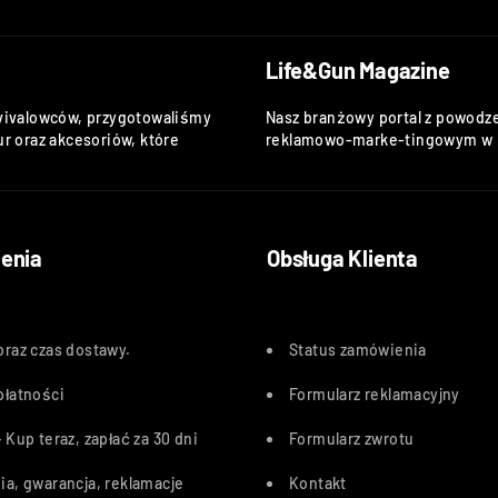
Life&Gun Magazine
vivalowców, przygotowaliśmy
Nasz branżowy portal z powodze
r oraz akcesoriów, które
reklamowo-marke-tingowym w k
enia
Obsługa Klienta
oraz czas dostawy
.
Status zamówienia
płatności
Formularz reklamacyjny
 Kup teraz, zapłać za 30 dn
i
Formularz zwrotu
ia, gwarancja, reklamacje
Kontakt