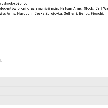
trudnodostępnych.
centów broni oraz amunicji m.in. Hatsan Arms, Glock, Carl Walt
iss Arms, Marocchi, Ceska Zbrojovka, Sellier & Bellot, Fiocchi.
l.