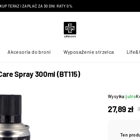
P TERAZ I ZAPŁAĆ ZA 30 DNI. RATY 0%.
Akcesoria do broni
Wyposażenie strzelca
Life&
 Care Spray 300ml (BT115)
Wysyłka:
jutro
K
27,89
zł
Ten prod