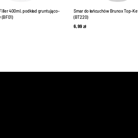
iller 400ml, podkład gruntująco-
Smar do łańcuchów Brunox Top-Ket
 (BF01)
(BT220)
6,99
zł