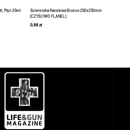
t, Płyn 25ml
Ściereczka flanelowa Brunox 250x250mm
Odtłu
(CZYŚCIWO FLANEL)
Nano 
400 
0,99
zł
24,9