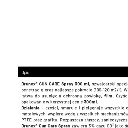
Opis
Brunox® GUN CARE Spray 300 ml,
szwajcarski specj
penetrację oraz najlepsze pokrycie (100-120 m2/l). 
łatwą do usunięcia ochronną powłokę,
film.
Czyśc
opakowanie w korzystnej cenie
300ml.
Działanie
– czyści, smaruje i pielęgnuje wszystkie 
metalowych, wypiera wodę z wszelkich mechanizmów ru
PTFE oraz grafitu. Rozpuszcza tłuszcz, zanieczyszcz
Brunox® Gun Care Spray
zawiera 3% gazu CO² jako śr