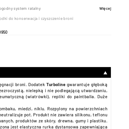
ogodny system ratalny
Więcej
odki do konserwacja i czyszczenie broni
0950
▼
lęgnacji broni. Dodatek
Turboline
gwarantuje głęboką
zezroczystą, nielepką i nie podlegającą utwardzaniu,
umatyczną (wiatrówki), repliki do paintballa. Duże
tombaku, miedzi, niklu. Rozpylony na powierzchniach
tralizuje pot. Produkt nie zawiera silikonu, teflonu
wanych, produktów ze skóry, drewna, gumy i plastiku.
czona jest elastyczna rurka dystansowa zapewniająca