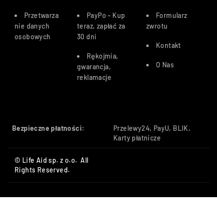
Przetwarza
PayPo – Kup
Formularz
nie danych
teraz, zapłać za
zwrotu
osobowych
30 dn
i
Kontakt
Rękojmia,
O Nas
gwarancja,
reklamacje
Bezpieczne płatności:
Przelewy24, PayU, BLIK,
Karty płatnicze
© Life Aid sp. z o.o. All
Rights Reserved.