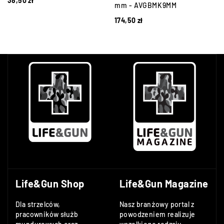
38,50
zł
mm - AVGBMK9MM
174,50
zł
Life&Gun Shop
Life&Gun Magazine
Dla strzelców,
Nasz branżowy portal z
pracowników służb
powodzeniem realizuje