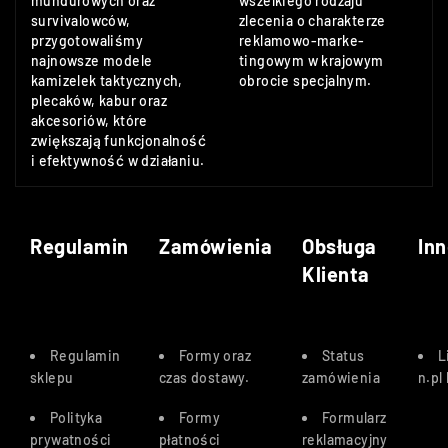
mundurowych oraz
wszelkiego rodzaju
survivalowców,
zlecenia o charakterze
przygotowaliśmy
reklamowo-marke-
najnowsze modele
tingowym w krajowym
kamizelek taktycznych,
obrocie specjalnym.
plecaków, kabur oraz
akcesoriów, które
zwiększają funkcjonalność
i efektywność w działaniu.
Regulamin
Zamówienia
Obsługa
Inn
Klienta
Regulamin
Formy oraz
Status
L
sklepu
czas dostawy
.
zamówienia
n.pl
Polityka
Formy
Formularz
prywatności
płatności
reklamacyjny