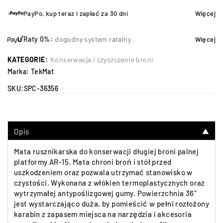
PayPo, kup teraz i zapłać za 30 dni
Więcej
Raty 0%:
dogodny system ratalny
Więcej
KATEGORIE:
Konserwacja i czyszczenie broni
Marka:
TekMat
SKU:
SPC-36356
Opis
▼
Mata rusznikarska do konserwacji długiej broni palnej
platformy AR-15. Mata chroni broń i stół przed
uszkodzeniem oraz pozwala utrzymać stanowisko w
czystości. Wykonana z włókien termoplastycznych oraz
wytrzymałej antypoślizgowej gumy. Powierzchnia 36″
jest wystarczająco duża, by pomieścić w pełni rozłożony
karabin z zapasem miejsca na narzędzia i akcesoria