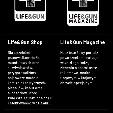
Life&Gun Shop
Life&Gun Magazine
Dla strzelców,
Nasz branżowy portal z
pracowników służb
powodzeniem realizuje
mundurowych oraz
wszelkiego rodzaju
survivalowców,
zlecenia o charakterze
przygotowaliśmy
reklamowo-marke-
najnowsze modele
tingowym w krajowym
kamizelek taktycznych,
obrocie specjalnym.
plecaków, kabur oraz
akcesoriów, które
zwiększają funkcjonalność
i efektywność w działaniu.