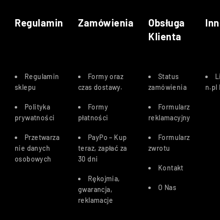
Regulamin
Zamówienia
Obsługa
Inn
Klienta
Regulamin
Formy oraz
Status
L
sklepu
czas dostawy
.
zamówienia
n.pl
Polityka
Formy
Formularz
prywatności
płatności
reklamacyjny
Przetwarza
PayPo – Kup
Formularz
nie danych
teraz, zapłać za
zwrotu
osobowych
30 dn
i
Kontakt
Rękojmia,
O Nas
gwarancja,
reklamacje