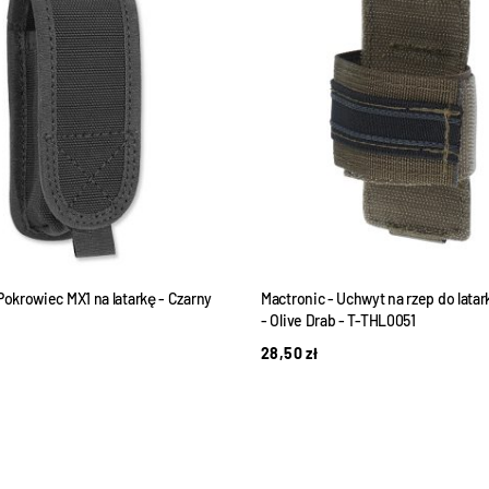
Pokrowiec MX1 na latarkę - Czarny
Mactronic - Uchwyt na rzep do latar
- Olive Drab - T-THL0051
28,50
zł