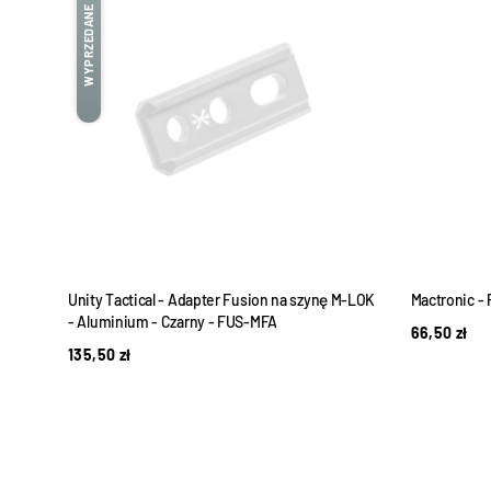
WYPRZEDANE
Unity Tactical - Adapter Fusion na szynę M-LOK
Mactronic - 
FDE
- Aluminium - Czarny - FUS-MFA
66,50
zł
135,50
zł