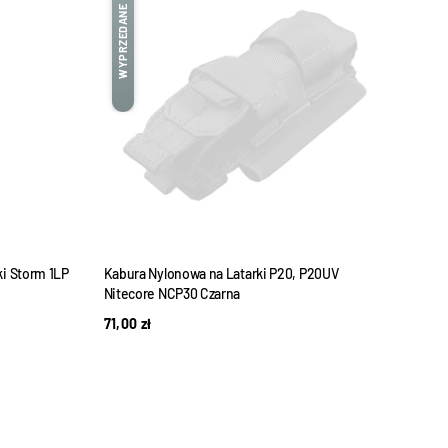
WYPRZEDANE
WYPRZEDANE
ki Storm 1LP
Kabura Nylonowa na Latarki P20, P20UV
Mactr
Nitecore NCP30 Czarna
NOMA
71,00
zł
24,