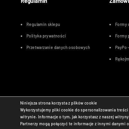
Regulamin
Zamówi
Regulamin sklepu
Formy 
Polityka
prywatności
Formy 
Przetwarzanie danych osobowych
PayPo –
Rękojm
Bezpieczne płatności:
Niniejsza strona korzysta z plików cookie
Wykorzystujemy pliki cookie do spersonalizowania treści 
© Life Aid sp. z o.o. All Rights Reserved.
witrynie. Informacje o tym, jak korzystasz z naszej wit
Partnerzy mogą połączyć te informacje z innymi danymi o