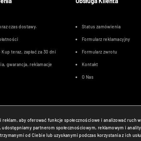
enia
Obsługa Klienta
oraz czas dostawy
.
Status zamówienia
płatności
Formularz reklamacyjny
 Kup teraz, zapłać za 30 dn
i
Formularz zwrotu
ia, gwarancja, reklamacje
Kontakt
O Nas
Przelewy24, PayU, BLIK, Karty pł
i reklam, aby oferować funkcje społecznościowe i analizować ruch w
ryny, udostępniamy partnerom społecznościowym, reklamowym i analit
trzymanymi od Ciebie lub uzyskanymi podczas korzystania z ich usłu