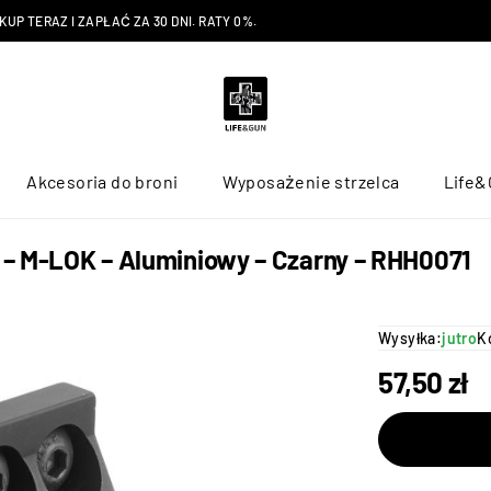
P TERAZ I ZAPŁAĆ ZA 30 DNI. RATY 0%.
Akcesoria do broni
Wyposażenie strzelca
Life&
ń – M-LOK – Aluminiowy – Czarny – RHH0071
Wysyłka:
jutro
K
57,50
zł