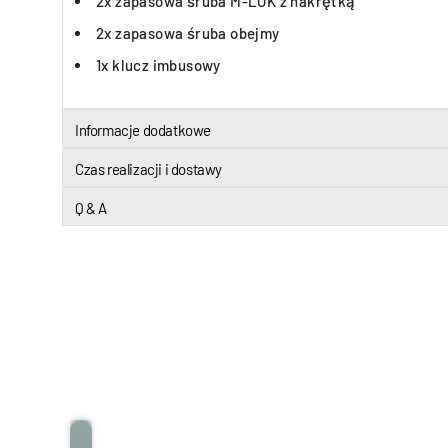
2x zapasowa śruba M-LOK z nakrętką
2x zapasowa śruba obejmy
1x klucz imbusowy
Informacje dodatkowe
Czas realizacji i dostawy
Q & A