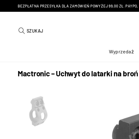
BEZPŁATNA PRZESYŁKA DLA ZAMÓWIEŃ POWYŻEJ 99,00 ZŁ. PAYPO, KU
SZUKAJ
Wyprzedaż
Mactronic – Uchwyt do latarki na bro