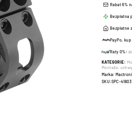
Rabat 6% n
Bezpłatna 
Bezpłatne 
PayPo, kup 
Raty 0%:
d
KATEGORIE:
Mo
Montaże, uchwyt
Marka:
Mactron
SKU:
SPC-41803