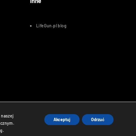
Inne
LifeGun.pl blog
atnicze
 naszej
Akceptuj
Odrzuć
ycznym.
g.