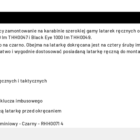
 zamontowanie na karabinie szerokiej gamy latarek ręcznych o
50 lm THH0047 i Black Eye 1000 lm THH0049.
na czarno. Obejma na latarkę dokręcana jest na cztery śruby i
atwo i wygodnie dostosować posiadaną latarkę ręczną do monta
ęcznych i taktycznych
 klucza imbusowego
ą latarkę przed okręcaniem