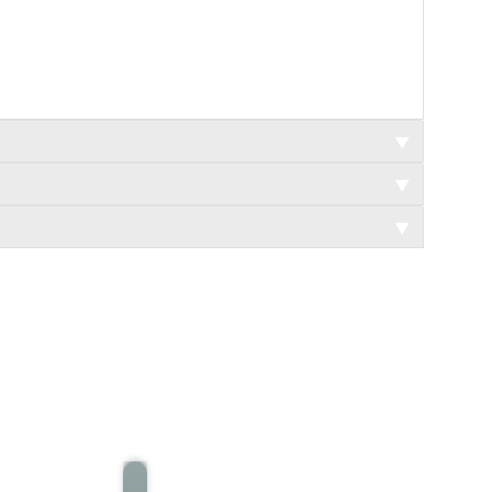
▼
▼
▼