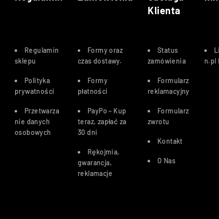
Klienta
Regulamin
Formy oraz
Status
L
sklepu
czas dostawy
.
zamówienia
n.pl
Polityka
Formy
Formularz
prywatności
płatności
reklamacyjny
Przetwarza
PayPo – Kup
Formularz
nie danych
teraz, zapłać za
zwrotu
osobowych
30 dn
i
Kontakt
Rękojmia,
O Nas
gwarancja,
reklamacje