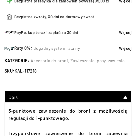
Bezpłatna przesyłka dla zamówień powyżej 99,00 zł
Więcej
Bezpłatne zwroty, 30 dni na darmowy zwrot
PayPo, kup teraz i zapłać za 30 dni
Więcej
Raty 0%:
dogodny system ratalny
Więcej
KATEGORIE:
Akcesoria do broni
,
Zawieszenia, pasy, zawiesia
SKU:
KAL-117218
Opis
▼
3-punktowe zawieszenie do broni z możliwością
regulacji do 1-punktowego.
Trzypunktowe zawieszenie do broni zapewnia