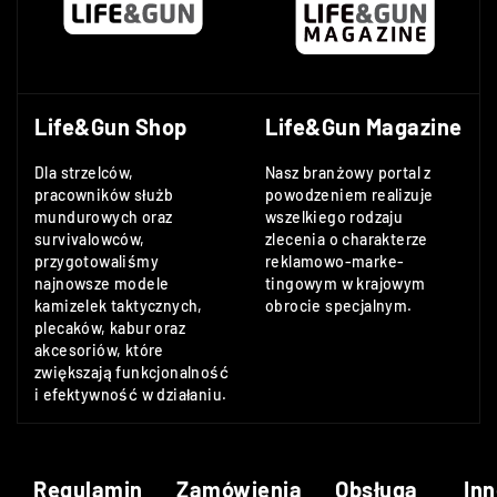
Life&Gun Shop
Life&Gun Magazine
Dla strzelców,
Nasz branżowy portal z
pracowników służb
powodzeniem realizuje
mundurowych oraz
wszelkiego rodzaju
survivalowców,
zlecenia o charakterze
przygotowaliśmy
reklamowo-marke-
najnowsze modele
tingowym w krajowym
kamizelek taktycznych,
obrocie specjalnym.
plecaków, kabur oraz
akcesoriów, które
zwiększają funkcjonalność
i efektywność w działaniu.
Regulamin
Zamówienia
Obsługa
Inn