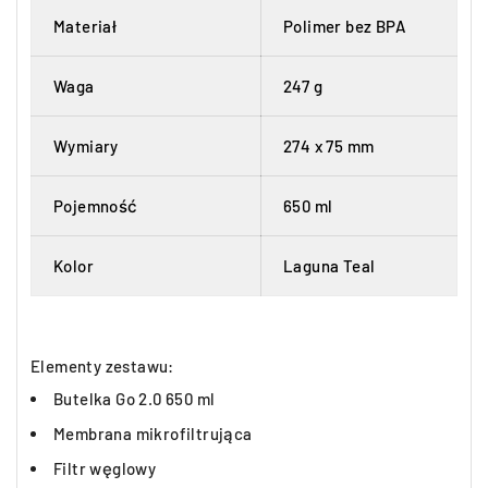
Materiał
Polimer bez BPA
Waga
247 g
Wymiary
274 x 75 mm
Pojemność
650 ml
Kolor
Laguna Teal
Elementy zestawu:
Butelka Go 2.0 650 ml
Membrana mikrofiltrująca
Filtr węglowy