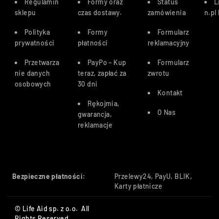
Regulamin
Formy oraz
Status
L
sklepu
czas dostawy
.
zamówienia
n.pl
Polityka
Formy
Formularz
prywatności
płatności
reklamacyjny
Przetwarza
PayPo – Kup
Formularz
nie danych
teraz, zapłać za
zwrotu
osobowych
30 dn
i
Kontakt
Rękojmia,
O Nas
gwarancja,
reklamacje
Bezpieczne płatności:
Przelewy24, PayU, BLIK,
Karty płatnicze
© Life Aid sp. z o.o. All
Rights Reserved.