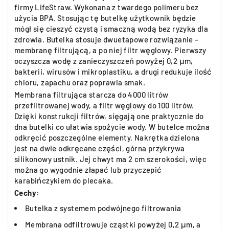
firmy LifeStraw. Wykonana z twardego polimeru bez
użycia BPA. Stosując tę butelkę użytkownik będzie
mógł się cieszyć czystą i smaczną wodą bez ryzyka dla
zdrowia. Butelka stosuje dwuetapowe rozwiązanie –
membranę filtrującą, a po niej filtr węglowy. Pierwszy
oczyszcza wodę z zanieczyszczeń powyżej 0,2 μm,
bakterii, wirusów i mikroplastiku, a drugi redukuje ilość
chloru, zapachu oraz poprawia smak.
Membrana filtrująca starcza do 4000 litrów
przefiltrowanej wody, a filtr węglowy do 100 litrów.
Dzięki konstrukcji filtrów, sięgają one praktycznie do
dna butelki co ułatwia spożycie wody. W butelce można
odkręcić poszczególne elementy. Nakrętka dzielona
jest na dwie odkręcane części, górna przykrywa
silikonowy ustnik. Jej chwyt ma 2 cm szerokości, więc
można go wygodnie złapać lub przyczepić
karabińczykiem do plecaka.
Cechy:
Butelka z systemem podwójnego filtrowania
Membrana odfiltrowuje cząstki powyżej 0,2 μm, a