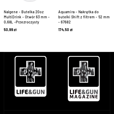
Nalgene - Butelka 20oz
Aquamira - Nakrętka do
MultiDrink - Otwór 63 mm -
butelki Shift z filtrem - 52 mm
0,68L -Przezroczysty
- 67682
50,99
zł
174,50
zł