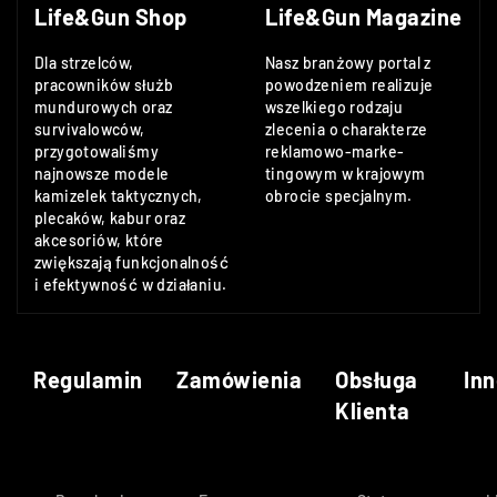
Life&Gun Shop
Life&Gun Magazine
Dla strzelców,
Nasz branżowy portal z
pracowników służb
powodzeniem realizuje
mundurowych oraz
wszelkiego rodzaju
survivalowców,
zlecenia o charakterze
przygotowaliśmy
reklamowo-marke-
najnowsze modele
tingowym w krajowym
kamizelek taktycznych,
obrocie specjalnym.
plecaków, kabur oraz
akcesoriów, które
zwiększają funkcjonalność
i efektywność w działaniu.
Regulamin
Zamówienia
Obsługa
Inn
Klienta