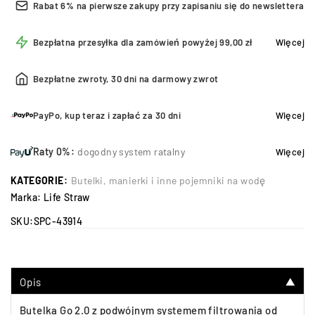
Rabat 6% na pierwsze zakupy przy zapisaniu się do newslettera
Bezpłatna przesyłka dla zamówień powyżej 99,00 zł
Więcej
Bezpłatne zwroty, 30 dni na darmowy zwrot
PayPo, kup teraz i zapłać za 30 dni
Więcej
Raty 0%:
dogodny system ratalny
Więcej
KATEGORIE:
Butelki, manierki i inne pojemniki na wodę
Marka:
Life Straw
SKU:
SPC-43914
Opis
▼
Butelka Go 2.0 z podwójnym systemem filtrowania od