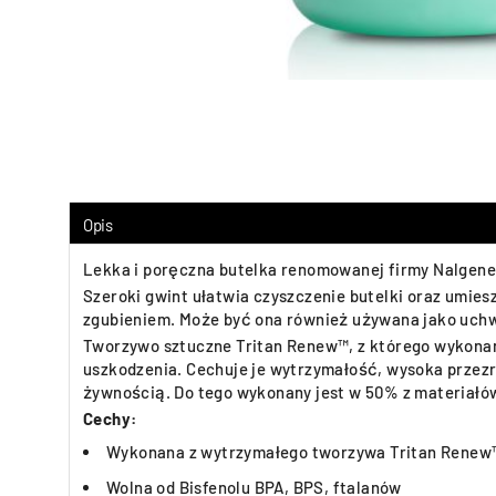
Opis
Lekka i poręczna butelka renomowanej firmy Nalgene.
Szeroki gwint ułatwia czyszczenie butelki oraz umies
zgubieniem. Może być ona również używana jako uchw
Tworzywo sztuczne Tritan Renew™, z którego wykonano 
uszkodzenia. Cechuje je wytrzymałość, wysoka przezr
żywnością. Do tego wykonany jest w 50% z materiałó
Cechy:
Wykonana z wytrzymałego tworzywa Tritan Renew
Wolna od Bisfenolu BPA, BPS, ftalanów