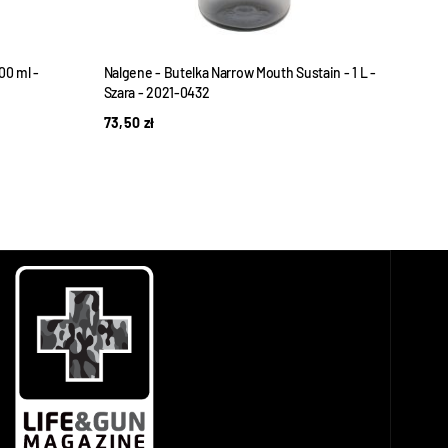
00 ml -
Nalgene - Butelka Narrow Mouth Sustain - 1 L -
Nalge
Szara - 2021-0432
mm - 
73,50
zł
59,9