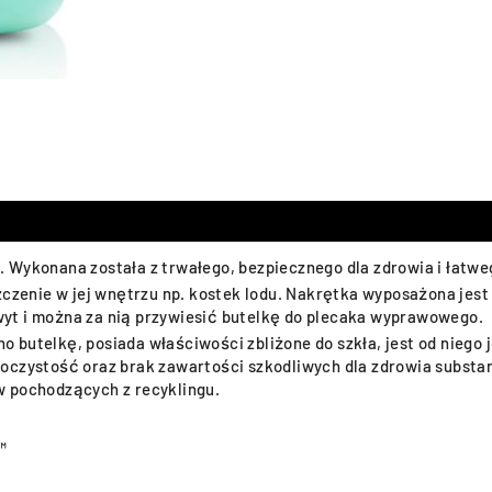
 Wykonana została z trwałego, bezpiecznego dla zdrowia i łatw
zczenie w jej wnętrzu np. kostek lodu. Nakrętka wyposażona jes
yt i można za nią przywiesić butelkę do plecaka wyprawowego.
butelkę, posiada właściwości zbliżone do szkła, jest od niego j
oczystość oraz brak zawartości szkodliwych dla zdrowia substa
w pochodzących z recyklingu.
™