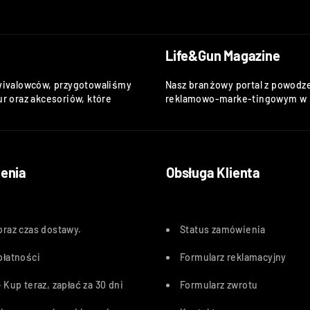
Life&Gun Magazine
vivalowców, przygotowaliśmy
Nasz branżowy portal z powodze
r oraz akcesoriów, które
reklamowo-marke-tingowym w k
enia
Obsługa Klienta
oraz czas dostawy
.
Status zamówienia
płatności
Formularz reklamacyjny
 Kup teraz, zapłać za 30 dn
i
Formularz zwrotu