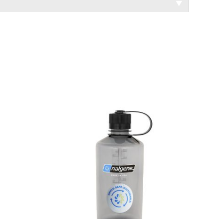
▼
WYPRZEDANE