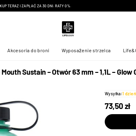
P TERAZ I ZAPŁAĆ ZA 30 DNI. RATY 0%.
Akcesoria do broni
Wyposażenie strzelca
Life&
 Mouth Sustain – Otwór 63 mm – 1,1L – Glow
Wysyłka:
1 dzie
73,50
zł