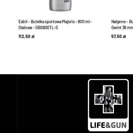
stain
Esbit - Butelka sportowa Majoris - 800 ml -
Nalgene - Bu
910
Stalowa - DBS800TL-S
Gwint 38 mm 
112,50
zł
57,50
zł