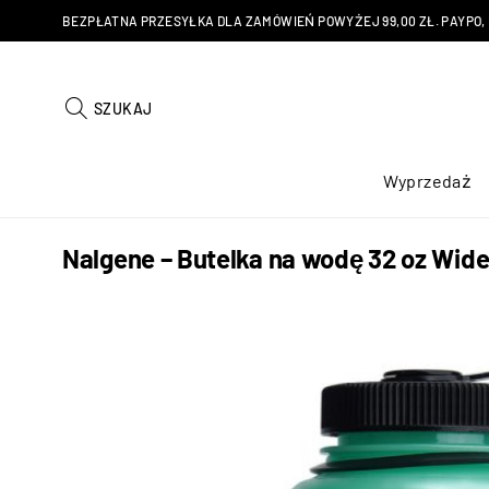
BEZPŁATNA PRZESYŁKA DLA ZAMÓWIEŃ POWYŻEJ 99,00 ZŁ. PAYPO, KU
SZUKAJ
Wyprzedaż
Nalgene – Butelka na wodę 32 oz Wide