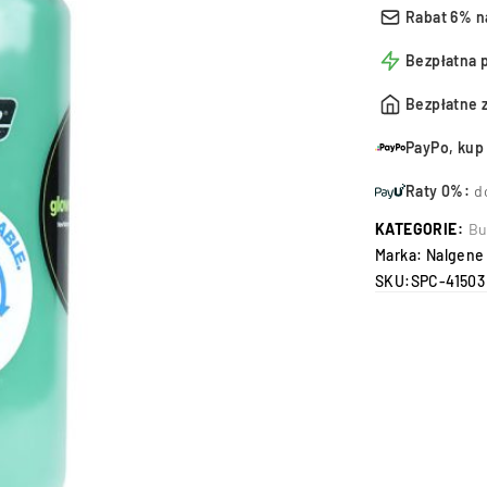
Rabat 6% n
Bezpłatna 
Bezpłatne 
PayPo, kup 
Raty 0%:
d
KATEGORIE:
Bu
Marka:
Nalgene
SKU:
SPC-41503