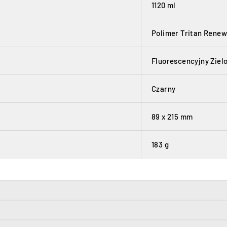
1120 ml
Polimer Tritan Rene
Fluorescencyjny Ziel
Czarny
89 x 215 mm
183 g