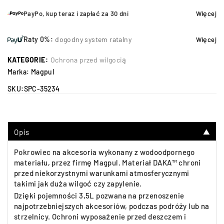
PayPo, kup teraz i zapłać za 30 dni
Więcej
Raty 0%:
dogodny system ratalny
Więcej
KATEGORIE:
Ochrona przed wilgocią
Marka:
Magpul
SKU:
SPC-35234
Opis
▼
Pokrowiec na akcesoria wykonany z wodoodpornego
materiału, przez firmę Magpul. Materiał DAKA™ chroni
przed niekorzystnymi warunkami atmosferycznymi
takimi jak duża wilgoć czy zapylenie.
Dzięki pojemności 3,5L pozwana na przenoszenie
najpotrzebniejszych akcesoriów, podczas podróży lub na
strzelnicy. Ochroni wyposażenie przed deszczem i