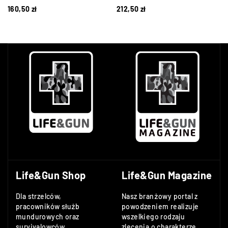
160,50
zł
212,50
zł
Life&Gun Shop
Life&Gun Magazine
Dla strzelców,
Nasz branżowy portal z
pracowników służb
powodzeniem realizuje
mundurowych oraz
wszelkiego rodzaju
survivalowców,
zlecenia o charakterze