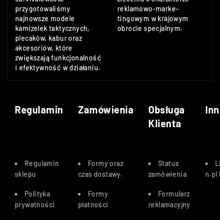
przygotowaliśmy
reklamowo-marke-
najnowsze modele
tingowym w krajowym
kamizelek taktycznych,
obrocie specjalnym.
plecaków, kabur oraz
akcesoriów, które
zwiększają funkcjonalność
i efektywność w działaniu.
Regulamin
Zamówienia
Obsługa
Inn
Klienta
Regulamin
Formy oraz
Status
L
sklepu
czas dostawy
.
zamówienia
n.pl
Polityka
Formy
Formularz
prywatności
płatności
reklamacyjny