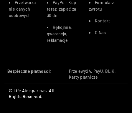
Przetwarza
PayPo – Kup
Formularz
nie danych
teraz, zapłać za
zwrotu
osobowych
30 dn
i
Kontakt
Rękojmia,
O Nas
gwarancja,
reklamacje
Bezpieczne płatności:
Przelewy24, PayU, BLIK,
Karty płatnicze
© Life Aid sp. z o.o. All
Rights Reserved.