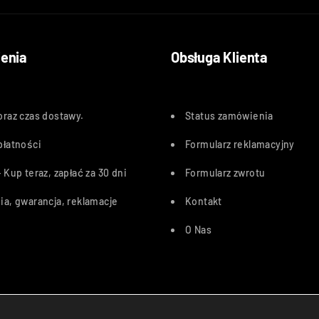
enia
Obsługa Klienta
oraz czas dostawy
.
Status zamówienia
płatności
Formularz reklamacyjny
 Kup teraz, zapłać za 30 dn
i
Formularz zwrotu
ia, gwarancja, reklamacje
Kontakt
O Nas
Przelewy24, PayU, BLIK, Karty pł