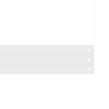
▼
▼
▼