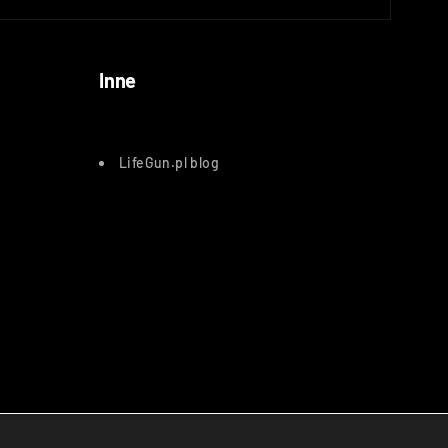
Inne
LifeGun.pl blog
atnicze