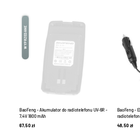
WYPRZEDANE
S
BaoFeng - Akumulator do radiotelefonu UV-6R -
BaoFeng - E
7,4V 1800 mAh
radiotelefo
67,50
zł
48,50
zł