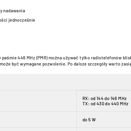
cy nadawania
ości jednocześnie
paśmie 446 MHz (PMR) można używać tylko radiotelefonów blisk
a może być wymagane pozwolenie. Po dalsze szczegóły warto zas
RX: od 144 do 146 MHz
TX: od 430 do 440 MHz
do 5 W