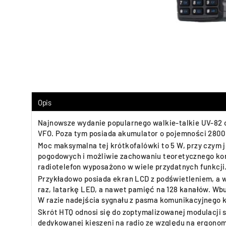
Opis
Najnowsze wydanie popularnego walkie-talkie UV-82 
VFO. Poza tym posiada akumulator o pojemności 2800
Moc maksymalna tej krótkofalówki to 5 W, przy czym
pogodowych i możliwie zachowaniu teoretycznego kon
radiotelefon wyposażono w wiele przydatnych funkcji
Przykładowo posiada ekran LCD z podświetleniem, a 
raz, latarkę LED, a nawet pamięć na 128 kanałów. Wb
W razie nadejścia sygnału z pasma komunikacyjnego k
Skrót HTQ odnosi się do zoptymalizowanej modulacji 
dedykowanej kieszeni na radio ze względu na ergono