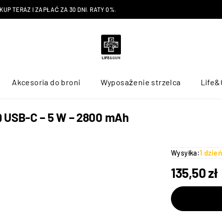
P TERAZ I ZAPŁAĆ ZA 30 DNI. RATY 0%.
Akcesoria do broni
Wyposażenie strzelca
Life&
Q USB-C – 5 W – 2800 mAh
Wysyłka:
1 dzie
135,50
zł