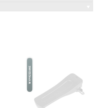
▼
WYPRZEDANE