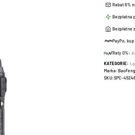
Rabat 6% n
Bezpłatna 
Bezpłatne 
PayPo, kup 
Raty 0%:
d
KATEGORIE:
Łą
Marka:
BaoFen
SKU:
SPC-4524