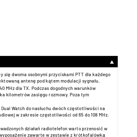
▼
cy się dwoma osobnymi przyciskami PTT dla każdego
jektowaną antenę pod kątem modulacji sygnału.
-440 MHz dla TX. Podczas dogodnych warunków
lka kilometrów zasięgu rozmowy. Poza tym
 Dual Watch do nasłuchu dwóch częstotliwości na
diowej w zakresie częstotliwości od 65 do 108 MHz.
owadzonych działań radiotelefon warto przenosić w
 wyposażenie zawarte w zestawie z krótkofalówką