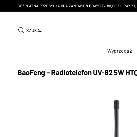
BEZPŁATNA PRZESYŁKA DLA ZAMÓWIEŃ POWYŻEJ 99,00 ZŁ. PAYPO, KU
SZUKAJ
Wyprzedaż
BaoFeng – Radiotelefon UV-82 5W HT