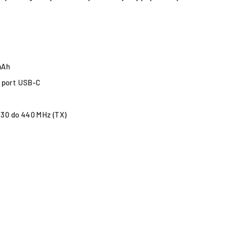
mAh
 port USB-C
430 do 440 MHz (TX)