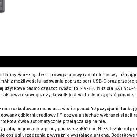
od firmy BaoFeng. Jest to dwupasmowy radiotelefon, wyróżniają
 mAh z możliwością ładowania poprzez port USB-C oraz przepro
 jej użytkowe pasmo częstotliwości to 144-146 MHz dla RX i 430
taktu wzrokowego, użytkownik jest w stanie osiągnąć ponad ki
.
w nim rozbudowane menu ustawień z ponad 40 pozycjami, funkcję
udowany odbiornik radiowy FM pozwala słuchać wybranej stacji ra
rótkofalówka automatycznie przełącza się na nie.
sygnału, co pomaga w pracy podczas zakłóceń. Niezależnie od pr
mię obsługi urządzenia z wyraźnie wystającą anteną. Dodatkowe